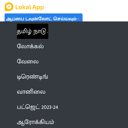
ஆப்பை டவுன்லோட் செய்யவும்
தமிழ் நாடு
லோக்கல்
வேலை
டிரெண்டிங்
வானிலை
பட்ஜெட் 2023-24
ஆரோக்கியம்