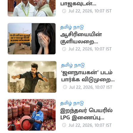
பாஜகவுடன்
கைகோர்க்கும் திமுக?
Jul 22, 2026, 10:07 IST
தமிழ் நாடு
ஆசிரியையின்
குளியலறை
வீடியோவை வைத்து
Jul 22, 2026, 10:07 IST
மிரட்டிய இருவர் மீது
வழக்கு
தமிழ் நாடு
‘ஜனநாயகன்’ படம்
பார்க்க விடுமுறை
அறிவித்த தமிழக
Jul 22, 2026, 10:07 IST
நிறுவனம்
தமிழ் நாடு
இறந்தவர் பெயரில்
LPG இணைப்பு
இருந்தால் சிலிண்டர்
Jul 22, 2026, 10:07 IST
விநியோகம் நிறுத்தம்