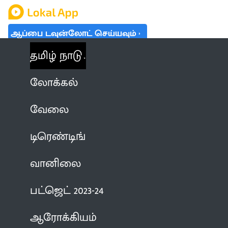
ஆப்பை டவுன்லோட் செய்யவும்
தமிழ் நாடு
லோக்கல்
வேலை
டிரெண்டிங்
வானிலை
பட்ஜெட் 2023-24
ஆரோக்கியம்