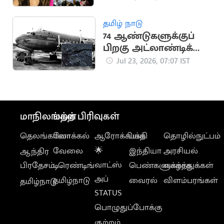
நடிகை ஆலியா பட்
ஆதரவு
தமிழ் நாடு
74 ஆண்டுகளுக்குப்
பிறகு அட்லாண்டிக்
கடலில் விமான
Jul 23, 2026, 07:07 IST
பாகங்கள் மீட்பு
மாநிலங்கள்
மற்ற பிரிவுகள்
தெலங்கானா
லோக்கல்
ஆரோக்கியம்
பக்தி
தொழில்நுட்பம்
வேலை
🌟
இந்தியா
அரசியல்
ஆந்திர
வாட்ஸ்
பிரதேசம்
டிரெண்டிங்
பெண்களுக்காக
வாழ்த்துக்கள்
அப்
தமிழ்நாடு
வைரல்
விளம்பரங்கள்
தமிழ்நாடு
STATUS
பொழுதுப்போக்கு
குற்றம்