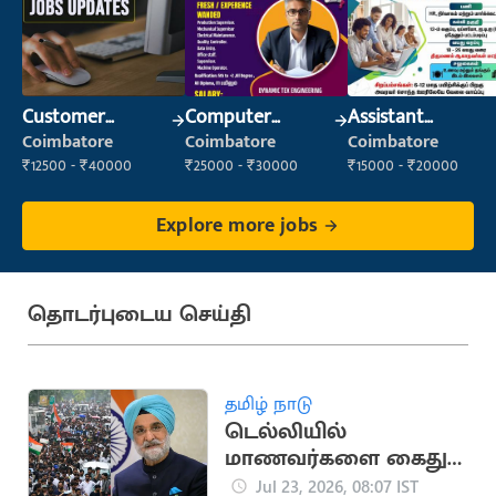
Customer
Computer
Assistant
Support Officer
Operator
Manager
Coimbatore
Coimbatore
Coimbatore
₹12500 - ₹40000
₹25000 - ₹30000
₹15000 - ₹20000
Explore more jobs
தொடர்புடைய செய்தி
தமிழ் நாடு
டெல்லியில்
மாணவர்களை கைது
செய்த துணைநிலை
Jul 23, 2026, 08:07 IST