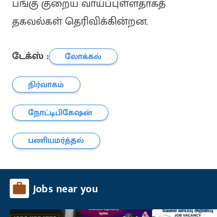
பங்கு குறைய வாய்ப்புள்ளதாகத்
தகவல்கள் தெரிவிக்கின்றன.
டேக்ஸ் :
லோக்கல்
நிர்வாகம்
நோட்டிபிகேஷன்
பணியமர்த்தல்
Jobs near you