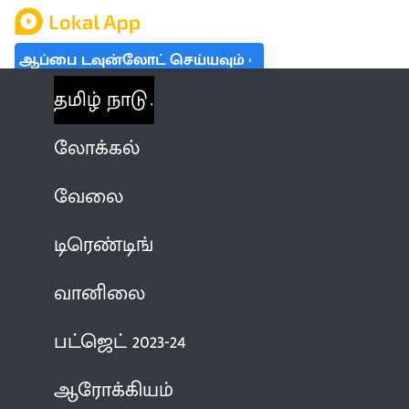
ஆப்பை டவுன்லோட் செய்யவும்
தமிழ் நாடு
லோக்கல்
வேலை
டிரெண்டிங்
வானிலை
பட்ஜெட் 2023-24
ஆரோக்கியம்