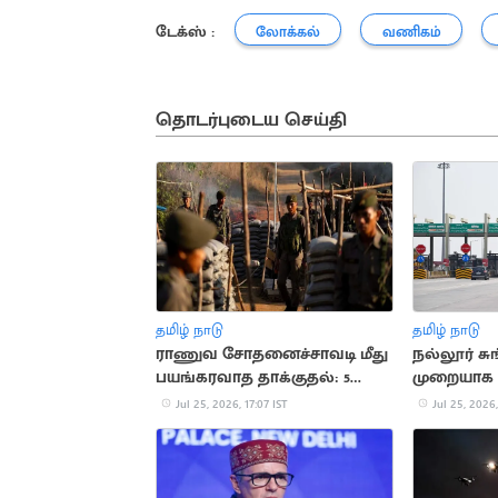
டேக்ஸ் :
லோக்கல்
வணிகம்
தொடர்புடைய செய்தி
தமிழ் நாடு
தமிழ் நாடு
ராணுவ சோதனைச்சாவடி மீது
நல்லூர் சு
பயங்கரவாத தாக்குதல்: 5
முறையாக 
வீரர்கள் பலி
Jul 25, 2026, 17:07 IST
Jul 25, 2026,