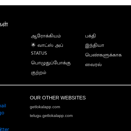
கள்
ஆரோக்கியம்
பக்தி
🌟 வாட்ஸ் அப்
இந்தியா
STATUS
பெண்களுக்காக
பொழுதுப்போக்கு
வைரல்
குற்றம்
OUR OTHER WEBSITES
getlokalapp.com
telugu.getlokalapp.com