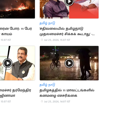
தமிழ் நாடு
ைன் போர்: 11 பேர்
'சதிவலையில் தமிழ்நாடு
் காயம்
முதலமைச்சர் சிக்கக் கூடாது' -
மு.க.ஸ்டாலின் எச்சரிக்கை
 15:07 IST
Jul 25, 2026, 15:07 IST
தமிழ் நாடு
ச்சர் தர்மேந்திர
தமிழகத்தில் 11 மாவட்டங்களில்
ாஜினாமா
கனமழை எச்சரிக்கை
 15:07 IST
Jul 25, 2026, 14:07 IST