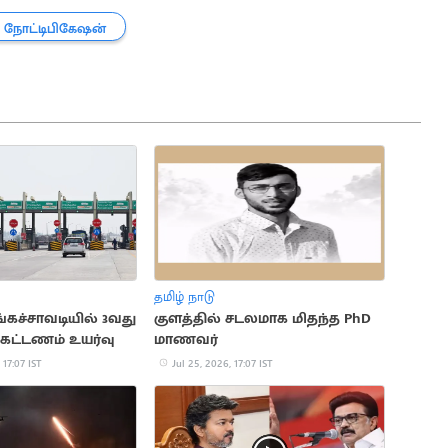
நோட்டிபிகேஷன்
தமிழ் நாடு
ங்கச்சாவடியில் 3வது
குளத்தில் சடலமாக மிதந்த PhD
கட்டணம் உயர்வு
மாணவர்
 17:07 IST
Jul 25, 2026, 17:07 IST