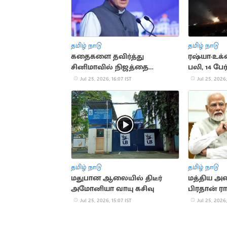
தமிழ் நாடு
தமிழ் நாடு
கதைகளை தவிர்த்து
ரஷ்யா-உக்ர
சினிமாவில் நிஜத்தை
பலி, 14 பேர
காட்டுங்கள்: உமர் அப்துல்லா
Jul 25, 2026, 16:07 IST
Jul 25, 2026,
தமிழ் நாடு
தமிழ் நாடு
மதுபான ஆலையில் திடீர்
மத்திய அமை
அமோனியா வாயு கசிவு
பிரதான் ர
Jul 25, 2026, 15:07 IST
Jul 25, 2026,