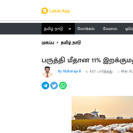
தமிழ் நாடு
லோக்கல்
வேலை
டிர
முகப்பு
தமிழ் நாடு
பருத்தி மீதான 11% இறக்குமத
By Maharaja B
8327
பார்த்தது
May 30, 