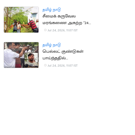
குடியரசு தலைவர்
அழைப்பு
தமிழ் நாடு
சீமைக் கருவேல
மரங்கணை அகற்ற "24
மணி நேரத்தில்
Jul 24, 2026, 11:07 IST
அனுமதி"
தமிழ் நாடு
பெல்லட் குண்டுகள்
பாய்ந்ததில்
இளைஞருக்கு கண்
Jul 24, 2026, 11:07 IST
பார்வை பாதிப்பு