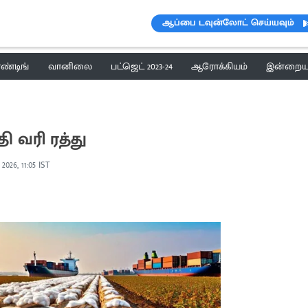
ஆப்பை டவுன்லோட் செய்யவும்
ெண்டிங்
வானிலை
பட்ஜெட் 2023-24
ஆரோக்கியம்
இன்றைய 
ி வரி ரத்து
2026, 11:05 IST