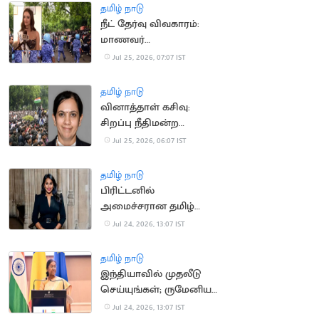
தமிழ் நாடு
நீட் தேர்வு விவகாரம்:
மாணவர்
போராட்டத்திற்கு 'மிஸ்
Jul 25, 2026, 07:07 IST
யுனிவர்ஸ் இந்தியா'
ஆதரவு
தமிழ் நாடு
வினாத்தாள் கசிவு:
சிறப்பு நீதிமன்ற
நீதிபதியாக அனு
Jul 25, 2026, 06:07 IST
குரோவர் பொறுப்பேற்பு
தமிழ் நாடு
பிரிட்டனில்
அமைச்சரான தமிழ்
வம்சாவளி பெண்
Jul 24, 2026, 13:07 IST
தமிழ் நாடு
இந்தியாவில் முதலீடு
செய்யுங்கள்; ருமேனிய
நிறுவனங்களுக்கு
Jul 24, 2026, 13:07 IST