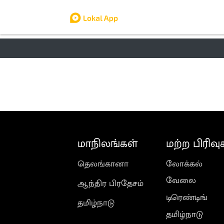
தமிழ் நாடு
லோக்கல்
வேலை
டிர
மாநிலங்கள்
மற்ற பிரிவு
தெலங்கானா
லோக்கல்
வேலை
ஆந்திர பிரதேசம்
டிரெண்டிங்
தமிழ்நாடு
தமிழ்நாடு