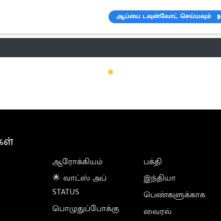
ஆப்பை டவுன்லோட் செய்யவும்
ெண்டிங்
வானிலை
பட்ஜெட் 2023-24
ஆரோக்கியம்
இன்றைய 
கள்
ஆரோக்கியம்
பக்தி
🌟 வாட்ஸ் அப்
இந்தியா
STATUS
பெண்களுக்காக
பொழுதுப்போக்கு
வைரல்