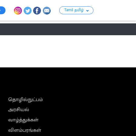
Tamil தமிழ்
ராசி பலன்
பஞ்சாங்கம்
பக்தி
பொழுதுப்போக்கு
குற்றம்
தொழில்நுட்பம்
அரசியல்
வாழ்த்துக்கள்
விளம்பரங்கள்