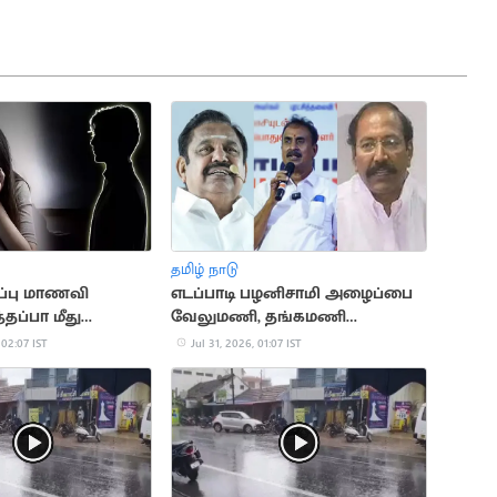
தமிழ் நாடு
ப்பு மாணவி
எடப்பாடி பழனிசாமி அழைப்பை
த்தப்பா மீது
வேலுமணி, தங்கமணி
ழக்கு
ஏற்பார்களா?
 02:07 IST
Jul 31, 2026, 01:07 IST