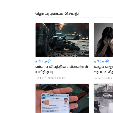
தொடர்புடைய செய்தி
தமிழ் நாடு
தமிழ் நாடு
ஏர்வாடி விபத்தில் 3 மீனவர்கள்
12ஆம் வகு
உயிரிழப்பு
கர்ப்பம்: சி
போக்சோ வ
Jul 31, 2026, 03:07 IST
Jul 31, 2026,