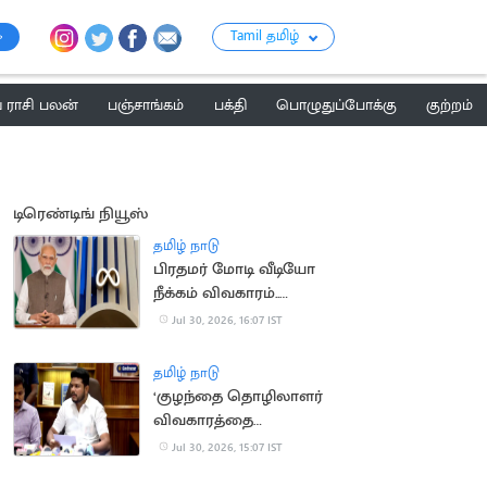
Tamil தமிழ்
ராசி பலன்
பஞ்சாங்கம்
பக்தி
பொழுதுப்போக்கு
குற்றம்
டிரெண்டிங் நியூஸ்
தமிழ் நாடு
பிரதமர் மோடி வீடியோ
நீக்கம் விவகாரம்..
மெட்டாவுக்கு மீண்டும்
Jul 30, 2026, 16:07 IST
சம்மன்
தமிழ் நாடு
‘குழந்தை தொழிலாளர்
விவகாரத்தை
கண்காணிக்க சிறப்பு
Jul 30, 2026, 15:07 IST
குழு’.. அமைச்சர்