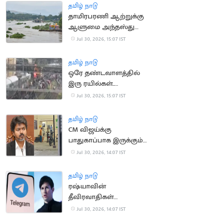
பர்வேஸ் தகவல்
தமிழ் நாடு
தாமிரபரணி ஆற்றுக்கு
ஆளுமை அந்தஸ்து
வழங்கிய நீதிமன்றம்
Jul 30, 2026, 15:07 IST
தமிழ் நாடு
ஒரே தண்டவாளத்தில்
இரு ரயில்கள்..
சென்னை எழும்பூரில்
Jul 30, 2026, 15:07 IST
பரபரப்பு
தமிழ் நாடு
CM விஜய்க்கு
பாதுகாப்பாக இருக்கும்
காவலர்கள் 11 பேருக்கு
Jul 30, 2026, 14:07 IST
வாந்தி மயக்கம்
தமிழ் நாடு
ரஷ்யாவின்
தீவிரவாதிகள்
பட்டியலில் டெலிகிராம்
Jul 30, 2026, 14:07 IST