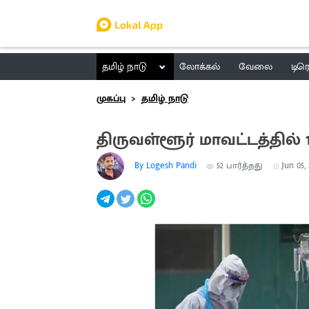
தமிழ் நாடு
லோக்கல்
வேலை
டிர
முகப்பு
தமிழ் நாடு
திருவள்ளூர் மாவட்டத்தில
By Logesh Pandi
52
பார்த்தது
Jun 05, 