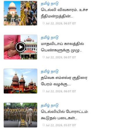
தமிழ் நாடு
டெல்லி விவகாரம்.. உச்ச
நீதிமன்றத்தின்
கருத்தால் சர்ச்சை
Jul 22, 2026, 06:07 IST
தமிழ் நாடு
மாதவிடாய் காலத்தில்
பெண்களுக்கு முழு
ஊதியத்துடன் விடுப்பு..
Jul 22, 2026, 06:07 IST
நீதிமன்றம் வலியுறுத்தல்
தமிழ் நாடு
தவெக எம்எல்ஏ குதிரை
பேரம் வழக்கு..
காவல்துறைக்கு
Jul 22, 2026, 06:07 IST
உயர்நீதிமன்றம் உத்தரவு
தமிழ் நாடு
டெல்லியில் போராட்டம்:
கூடுதல் படைகள்
வரவழைப்பு
Jul 22, 2026, 05:07 IST