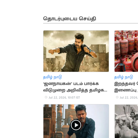
தொடர்புடைய செய்தி
தமிழ் நாடு
தமிழ் நாடு
‘ஜனநாயகன்’ படம் பார்க்க
இறந்தவர் 
விடுமுறை அறிவித்த தமிழக
இணைப்பு 
நிறுவனம்
சிலிண்டர்
Jul 22, 2026, 10:07 IST
Jul 22, 2026,
நிறுத்தம்