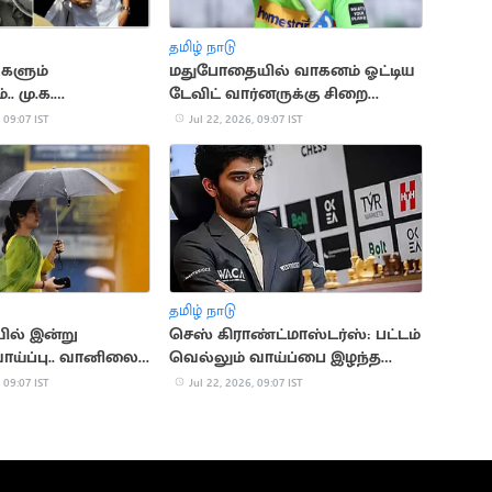
தமிழ் நாடு
்களும்
மதுபோதையில் வாகனம் ஓட்டிய
. மு.க.
டேவிட் வார்னருக்கு சிறை
ன் அரசியல்
தண்டனை
 09:07 IST
Jul 22, 2026, 09:07 IST
தமிழ் நாடு
ல் இன்று
செஸ் கிராண்ட்மாஸ்டர்ஸ்: பட்டம்
ாய்ப்பு.. வானிலை
வெல்லும் வாய்ப்பை இழந்த
டேட்
குகேஷ்
 09:07 IST
Jul 22, 2026, 09:07 IST