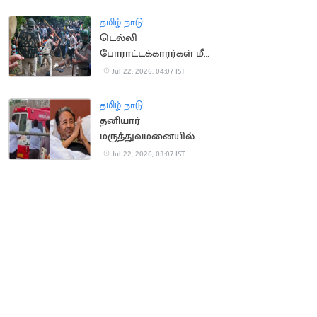
தமிழ் நாடு
டெல்லி
போராட்டக்காரர்கள் மீது
தாக்குதல் வழக்கு இன்று
Jul 22, 2026, 04:07 IST
விசாரணை
தமிழ் நாடு
தனியார்
மருத்துவமனையில்
சோனம் வாங்சுக்
Jul 22, 2026, 03:07 IST
அனுமதி