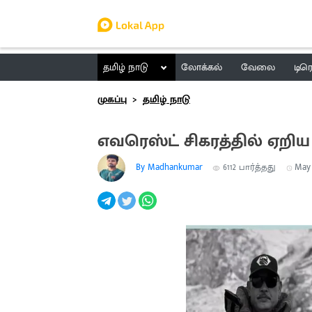
தமிழ் நாடு
லோக்கல்
வேலை
டிர
முகப்பு
தமிழ் நாடு
எவரெஸ்ட் சிகரத்தில் ஏறிய 
By Madhankumar
6112
பார்த்தது
May 