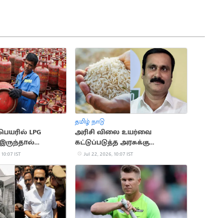
தமிழ் நாடு
பெயரில் LPG
அரிசி விலை உயர்வை
இருந்தால்
கட்டுப்படுத்த அரசுக்கு
 விநியோகம்
அன்புமணி ராமதாஸ் கோரிக்கை
 10:07 IST
Jul 22, 2026, 10:07 IST