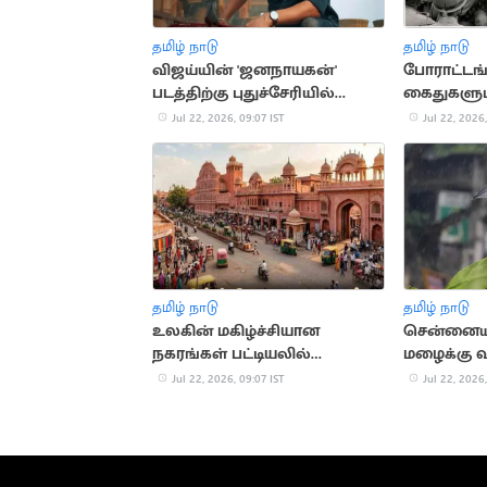
தமிழ் நாடு
தமிழ் நாடு
விஜய்யின் 'ஜனநாயகன்'
போராட்டங
படத்திற்கு புதுச்சேரியில்
கைதுகளும்.
சிறப்பு காட்சிக்கு அனுமதி
ஸ்டாலினி
Jul 22, 2026, 09:07 IST
Jul 22, 2026,
வரலாறு
தமிழ் நாடு
தமிழ் நாடு
உலகின் மகிழ்ச்சியான
சென்னையி
நகரங்கள் பட்டியலில்
மழைக்கு வ
ஜெய்ப்பூர் 6-வது இடம்
மையம் அப்
Jul 22, 2026, 09:07 IST
Jul 22, 2026,