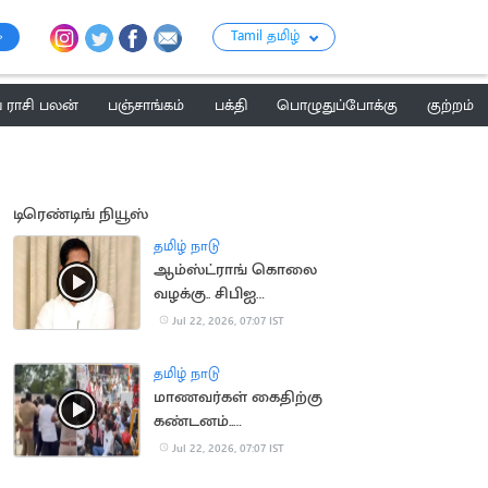
Tamil தமிழ்
ராசி பலன்
பஞ்சாங்கம்
பக்தி
பொழுதுப்போக்கு
குற்றம்
டிரெண்டிங் நியூஸ்
தமிழ் நாடு
ஆம்ஸ்ட்ராங் கொலை
வழக்கு.. சிபிஐ
விசாரணைக்கு
Jul 22, 2026, 07:07 IST
உச்சநீதிமன்றம்
அனுமதி
தமிழ் நாடு
மாணவர்கள் கைதிற்கு
கண்டனம்..
திருவொற்றியூர் காவல்
Jul 22, 2026, 07:07 IST
நிலையம் முற்றுகை