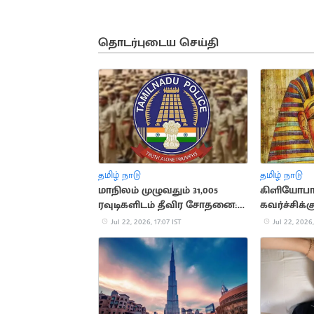
தொடர்புடைய செய்தி
தமிழ் நாடு
தமிழ் நாடு
மாநிலம் முழுவதும் 31,005
கிளியோபா
ரவுடிகளிடம் தீவிர சோதனை:
கவர்ச்சிக்
காவல்துறை அறிக்கை
சுவாரசிய
Jul 22, 2026, 17:07 IST
Jul 22, 2026,
தகவல்கள்