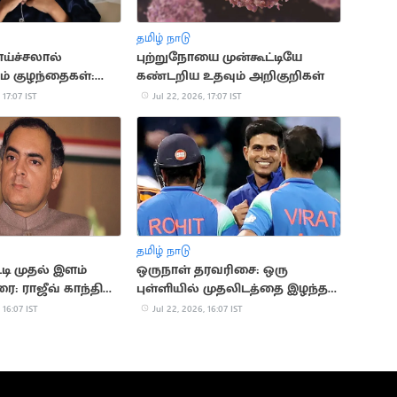
தமிழ் நாடு
ாய்ச்சலால்
புற்றுநோயை முன்கூட்டியே
ம் குழந்தைகள்:
கண்டறிய உதவும் அறிகுறிகள்
காரணங்கள் இதோ
 17:07 IST
Jul 22, 2026, 17:07 IST
தமிழ் நாடு
டி முதல் இளம்
ஒருநாள் தரவரிசை: ஒரு
ை: ராஜீவ் காந்தி
புள்ளியில் முதலிடத்தை இழந்த
கில்
 16:07 IST
Jul 22, 2026, 16:07 IST