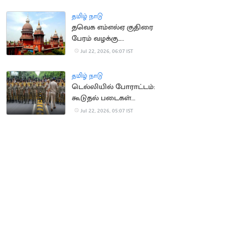
நீதிமன்றம் வலியுறுத்தல்
தமிழ் நாடு
தவெக எம்எல்ஏ குதிரை
பேரம் வழக்கு..
காவல்துறைக்கு
Jul 22, 2026, 06:07 IST
உயர்நீதிமன்றம் உத்தரவு
தமிழ் நாடு
டெல்லியில் போராட்டம்:
கூடுதல் படைகள்
வரவழைப்பு
Jul 22, 2026, 05:07 IST