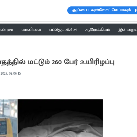
ஆப்பை டவுன்லோட் செய்யவும்
ெண்டிங்
வானிலை
பட்ஜெட் 2023-24
ஆரோக்கியம்
இன்றைய 
தில் மட்டும் 260 பேர் உயிரிழப்பு
 2025, 09:06 IST