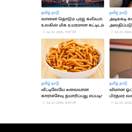
தமிழ் நாடு
தமிழ் நாடு
வானை தொடும் புர்ஜ் கலீஃபா:
அடிக்கடி க
உலகின் மிக உயரமான கட்டிடம்
அவதிப்படு
முக்கிய 
Jul 22, 2026, 17:07 IST
Jul 22, 2026,
தமிழ் நாடு
தமிழ் நாடு
வீட்டிலேயே சுவையான
விமான ஓட்
காராச்சேவு தயாரிப்பது எப்படி?
பிரதமர் வர
வரலாறு
Jul 22, 2026, 16:07 IST
Jul 22, 2026,