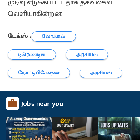
முடிவு எடுக்கப்பட்டதாக தகவல்கள்
வெளியாகின்றன.
டேக்ஸ் :
லோக்கல்
டிரெண்டிங்
அரசியல்
நோட்டிபிகேஷன்
அரசியல்
Jobs near you