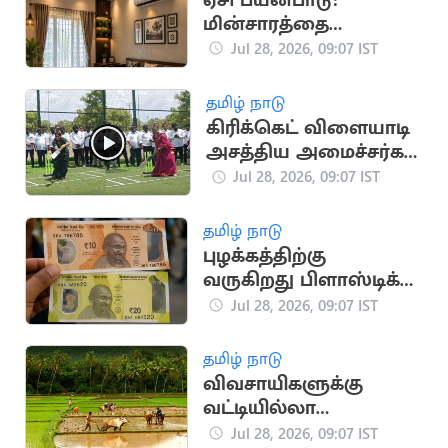
ஏசி பயன்பாடு:
மின்சாரத்தை
மிச்சப்படுத்த உதவும்
Jul 28, 2026, 09:07 IST
எளிய டிப்ஸ்
தமிழ் நாடு
கிரிக்கெட் விளையாடி
அசத்திய அமைச்சர்கள்
கீர்த்தனா, ஜெகதீஸ்வரி
Jul 28, 2026, 09:07 IST
தமிழ் நாடு
புழக்கத்திற்கு
வருகிறது பிளாஸ்டிக்
நோட்டுகள்: மத்திய
Jul 28, 2026, 09:07 IST
அரசு அனுமதி!
தமிழ் நாடு
விவசாயிகளுக்கு
வட்டியில்லா
பயிர்க்கடன் -
Jul 28, 2026, 09:07 IST