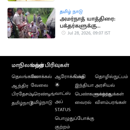
விண்ணப்பிப்பது
எப்படி?
தமிழ் நாடு
அமர்நாத் யாத்திரை:
பக்தர்களுக்கு
பாதுகாப்பு அதிகரிப்பு
Jul 28, 2026, 09:07 IST
மாநிலங்கள்
மற்ற பிரிவுகள்
தெலங்கானா
லோக்கல்
ஆரோக்கியம்
பக்தி
தொழில்நுட்பம்
வேலை
🌟
இந்தியா
அரசியல்
ஆந்திர
வாட்ஸ்
பிரதேசம்
டிரெண்டிங்
பெண்களுக்காக
வாழ்த்துக்கள்
அப்
தமிழ்நாடு
வைரல்
விளம்பரங்கள்
தமிழ்நாடு
STATUS
பொழுதுப்போக்கு
குற்றம்