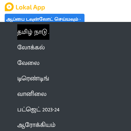
ஆப்பை டவுன்லோட் செய்யவும்
தமிழ் நாடு
லோக்கல்
வேலை
டிரெண்டிங்
வானிலை
பட்ஜெட் 2023-24
ஆரோக்கியம்