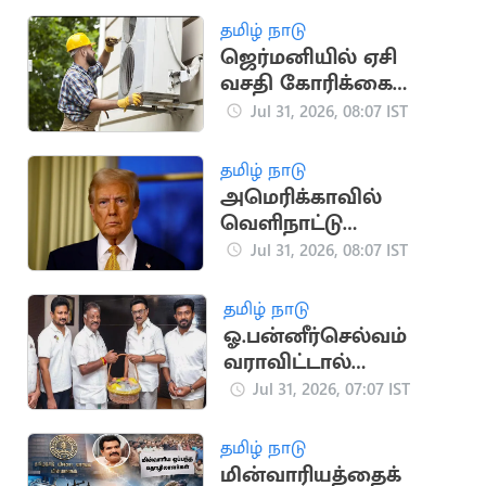
தமிழ் நாடு
ஜெர்மனியில் ஏசி
வசதி கோரிக்கை
வலுக்கிறது
Jul 31, 2026, 08:07 IST
தமிழ் நாடு
அமெரிக்காவில்
வெளிநாட்டு
மாணவர்களுக்கு 1
Jul 31, 2026, 08:07 IST
லட்சம் டாலர்
கட்டணம்?
தமிழ் நாடு
ஓ.பன்னீர்செல்வம்
வராவிட்டால்
ரவீந்திரநாத்
Jul 31, 2026, 07:07 IST
தவெகவில் இணைய
திட்டம்
தமிழ் நாடு
மின்வாரியத்தைக்