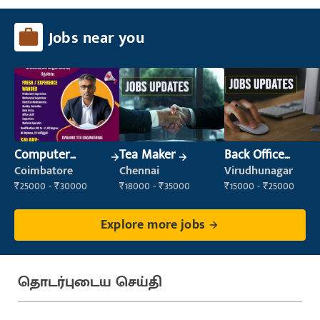
Jobs near you
Computer
Tea Maker
Back Office
Operator
Executive
Coimbatore
Chennai
Virudhunagar
(Administration)
₹25000 - ₹30000
₹18000 - ₹35000
₹15000 - ₹25000
Explore more jobs
தொடர்புடைய செய்தி