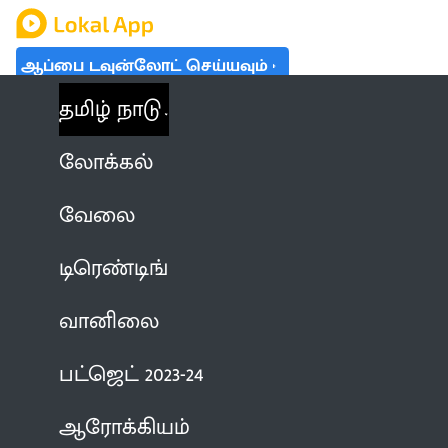
ஆப்பை டவுன்லோட் செய்யவும்
தமிழ் நாடு
லோக்கல்
வேலை
டிரெண்டிங்
வானிலை
பட்ஜெட் 2023-24
ஆரோக்கியம்