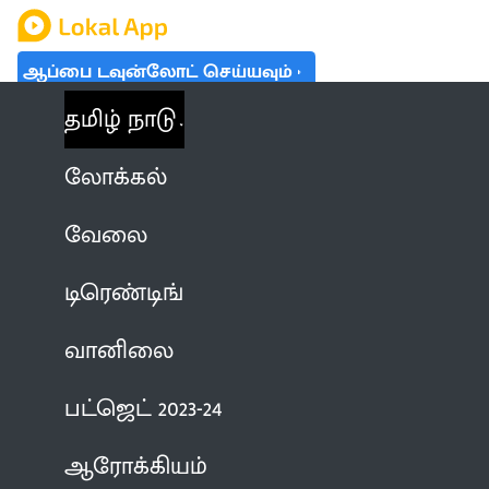
ஆப்பை டவுன்லோட் செய்யவும்
தமிழ் நாடு
லோக்கல்
வேலை
டிரெண்டிங்
வானிலை
பட்ஜெட் 2023-24
ஆரோக்கியம்