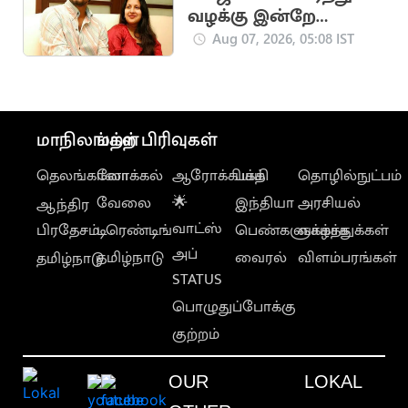
வழக்கு இன்றே
விசாரிக்க வேண்டும்”..
Aug 07, 2026, 05:08 IST
சங்கீதா கோரிக்கை
மாநிலங்கள்
மற்ற பிரிவுகள்
தெலங்கானா
லோக்கல்
ஆரோக்கியம்
பக்தி
தொழில்நுட்பம்
வேலை
🌟
இந்தியா
அரசியல்
ஆந்திர
வாட்ஸ்
பிரதேசம்
டிரெண்டிங்
பெண்களுக்காக
வாழ்த்துக்கள்
அப்
தமிழ்நாடு
வைரல்
விளம்பரங்கள்
தமிழ்நாடு
STATUS
பொழுதுப்போக்கு
குற்றம்
OUR
LOKAL