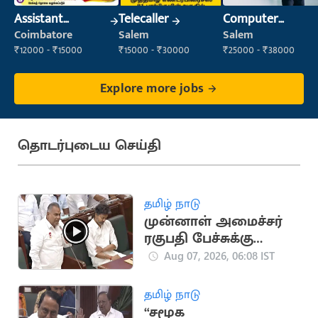
Assistant
Telecaller
Computer
Manager
Operator
Coimbatore
Salem
Salem
₹12000 - ₹15000
₹15000 - ₹30000
₹25000 - ₹38000
Explore more jobs
தொடர்புடைய செய்தி
தமிழ் நாடு
முன்னாள் அமைச்சர்
ரகுபதி பேச்சுக்கு
புஸ்ஸி ஆன்ந்த்
Aug 07, 2026, 06:08 IST
பதிலடி
தமிழ் நாடு
“சமூக