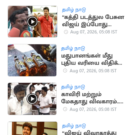
நிறைவேறியது
தமிழ் நாடு
“கத்தி படத்துல பேசுன
விஜய் இப்போது
ஒன்னுமே செய்யல”..
Aug 07, 2026, 05:08 IST
விவசாயிகள் காட்டம்
தமிழ் நாடு
மதுபானங்கள் மீது
புதிய வரியை விதிக்க
தமிழ்நாடு அரசு முடிவு
Aug 07, 2026, 05:08 IST
தமிழ் நாடு
காவிரி மற்றும்
மேகதாது விவகாரம்..
அனல் பறந்த விவாதம்
Aug 07, 2026, 05:08 IST
தமிழ் நாடு
“விஜய் விவாகரத்து