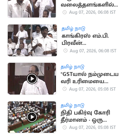
வலைத்தளங்களில்
பொய்யா போட்டு தான்
Aug 07, 2026, 06:08 IST
அங்க இருக்கீங்க”..
ரகுபதி பேச்சு
தமிழ் நாடு
காங்கிரஸ் எம்.பி.
பிரவீன்
சக்கரவர்த்திக்கு பதவி?
Aug 07, 2026, 06:08 IST
- ரகுபதி கேள்வி
தமிழ் நாடு
"GSTயால் நம்முடைய
வரி உரிமையை
இழந்துவிட்டோம்"..
Aug 07, 2026, 05:08 IST
தங்கம் தென்னரசு
தமிழ் நாடு
நிதி பகிர்வு கோரி
தீர்மானம் - ஒரு
மனதாக
Aug 07, 2026, 05:08 IST