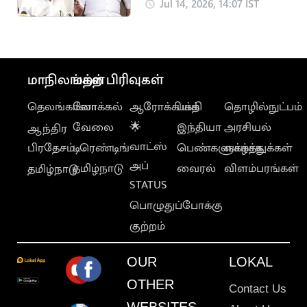
நாகேந்திரன் ரீல்
Jul 14, 2026, 14:07 IST
சுத்துகிறார்: ரமேஷ்
மாநிலங்கள்
மற்ற பிரிவுகள்
தெலங்கானா
லோக்கல்
ஆரோக்கியம்
பக்தி
தொழில்நுட்பம்
வேலை
🌟
இந்தியா
அரசியல்
ஆந்திர
வாட்ஸ்
பிரதேசம்
டிரெண்டிங்
பெண்களுக்காக
வாழ்த்துக்கள்
அப்
தமிழ்நாடு
வைரல்
விளம்பரங்கள்
தமிழ்நாடு
STATUS
பொழுதுப்போக்கு
குற்றம்
OUR
LOKAL
OTHER
Contact Us