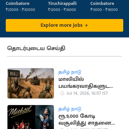
Operator
Coimbatore
Tiruchirappalli
Coimbatore
₹25000 - ₹30000
₹12000 - ₹16000
₹11000 - ₹18000
Explore more jobs
தொடர்புடைய செய்தி
தமிழ் நாடு
மாலியில்
பயங்கரவாதிகளுடனா
ன மோதலில் 30
Jul 14, 2026, 16:07 IST
ராணுவ வீரர்கள் பலி
தமிழ் நாடு
ரூ.9,000 கோடி
வசூலித்து சாதனை