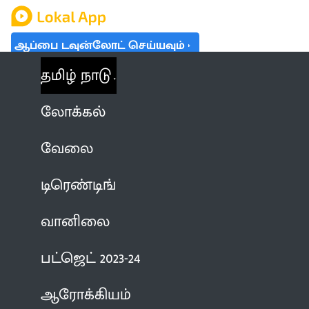
ஆப்பை டவுன்லோட் செய்யவும்
தமிழ் நாடு
லோக்கல்
வேலை
டிரெண்டிங்
வானிலை
பட்ஜெட் 2023-24
ஆரோக்கியம்