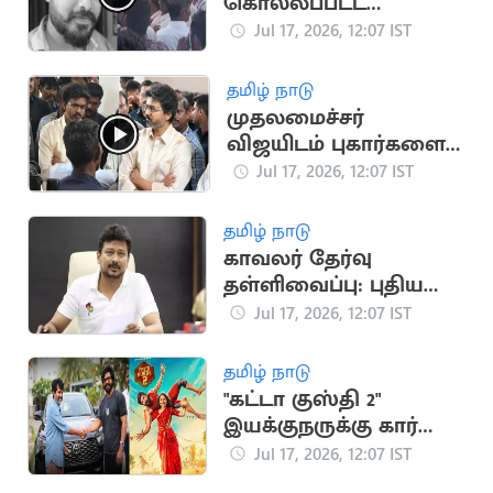
கொல்லப்பட்ட
சபரிவர்மன் உடலுடன்
Jul 17, 2026, 12:07 IST
குடும்பத்தினர்
போராட்டம்
தமிழ் நாடு
முதலமைச்சர்
விஜயிடம் புகார்களை
அடுக்கிய விடுதி
Jul 17, 2026, 12:07 IST
மாணவர்கள்
தமிழ் நாடு
காவலர் தேர்வு
தள்ளிவைப்பு: புதிய
அரசுக்கு உதயநிதி
Jul 17, 2026, 12:07 IST
ஸ்டாலின் கண்டனம்
தமிழ் நாடு
"கட்டா குஸ்தி 2"
இயக்குநருக்கு கார்
பரிசளித்த விஷ்ணு
Jul 17, 2026, 12:07 IST
விஷால்