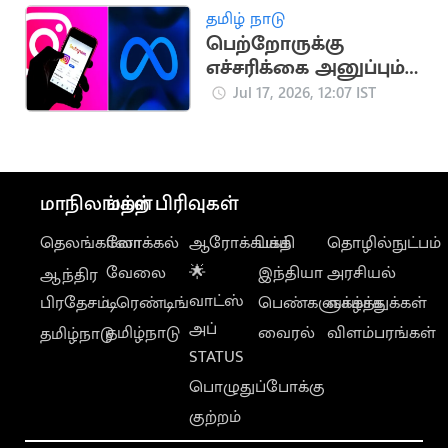
தமிழ் நாடு
பெற்றோருக்கு
எச்சரிக்கை அனுப்பும்
இன்ஸ்டாகிராம் புதிய
Jul 17, 2026, 12:07 IST
வசதி
மாநிலங்கள்
மற்ற பிரிவுகள்
தெலங்கானா
லோக்கல்
ஆரோக்கியம்
பக்தி
தொழில்நுட்பம்
வேலை
🌟
இந்தியா
அரசியல்
ஆந்திர
வாட்ஸ்
பிரதேசம்
டிரெண்டிங்
பெண்களுக்காக
வாழ்த்துக்கள்
அப்
தமிழ்நாடு
வைரல்
விளம்பரங்கள்
தமிழ்நாடு
STATUS
பொழுதுப்போக்கு
குற்றம்