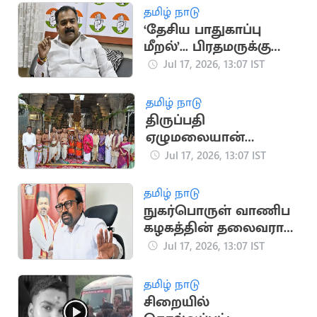
தமிழ் நாடு
‘தேசிய பாதுகாப்பு
மீறல்’... பிரதமருக்கு
மாணிக்கம் தாகூர்
Jul 17, 2026, 13:07 IST
கடிதம்
தமிழ் நாடு
திருப்பதி
ஏழுமலையான்
கோவிலில்
Jul 17, 2026, 13:07 IST
கோலாகலமாக
நடைபெற்ற ஆனிவார
தமிழ் நாடு
ஆஸ்தான விழா
நுகர்பொருள் வாணிப
கழகத்தின் தலைவராக
அமைச்சர்
Jul 17, 2026, 13:07 IST
வெங்கடரமணனை
நியமனம்
தமிழ் நாடு
சிறையில்