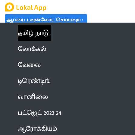
ஆப்பை டவுன்லோட் செய்யவும்
தமிழ் நாடு
லோக்கல்
வேலை
டிரெண்டிங்
வானிலை
பட்ஜெட் 2023-24
ஆரோக்கியம்