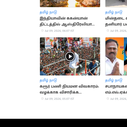
தமிழ் நாடு
தமிழ் நாடு
இந்தியாவின் ககன்யான்
மின்தடை
திட்டத்தில் ஆஸ்திரேலியா
தனியார் ப
பங்கேற்பு
அறிவிப்பு
Jul 09, 2026, 06:07 IST
Jul 09, 2026,
தமிழ் நாடு
தமிழ் நாடு
கரூர் பணி நியமன விவகாரம்:
சபாநாயகரை
வழக்காக விசாரிக்க
எம்.எல்.ஏக
உயர்நீதிமன்றம் மறுப்பு
சத்யபாமா
Jul 09, 2026, 05:07 IST
Jul 09, 2026,