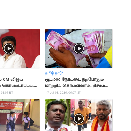
தமிழ் நாடு
் CM விஜய்
ரூ.2,000 நோட்டை தற்போதும்
் கொண்டாட்டம்..
மாற்றிக் கொள்ளலாம்.. ரிசர்வ்
ளிக்க உத்தரவு
வங்கி
 06:07 IST
Jul 09, 2026, 06:07 IST