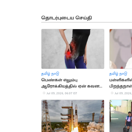
தொடர்புடைய செய்தி
தமிழ் நாடு
தமிழ் நாடு
பெண்கள் எலும்பு
பள்ளிகளில
ஆரோக்கியத்தில் ஏன் கவனம்
பிறந்தநாள
செலுத்த வேண்டும்?
அரசு பதில
Jul 09, 2026, 06:07 IST
Jul 09, 2026,