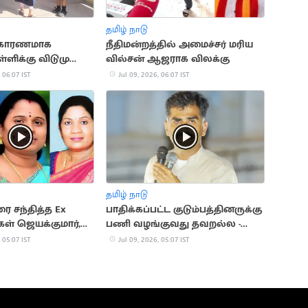
தமிழ் நாடு
 காரணமாக
நீதிமன்றத்தில் அமைச்சர் மரிய
ள்ளிக்கு விடுமுறை
வில்சன் ஆஜராக விலக்கு
 06:07 IST
Jul 09, 2026, 06:07 IST
தமிழ் நாடு
 சந்தித்த Ex
பாதிக்கப்பட்ட குடும்பத்தினருக்கு
்கள் ஜெயக்குமார்,
பணி வழங்குவது தவறல்ல -
துரை வைகோ
 05:07 IST
Jul 09, 2026, 05:07 IST