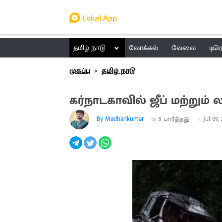
தமிழ் நாடு
லோக்கல்
வேலை
டிர
முகப்பு
தமிழ் நாடு
கர்நாடகாவில் ஜீப் மற்றும் 
By Madhankumar
9
பார்த்தது
Jul 09,