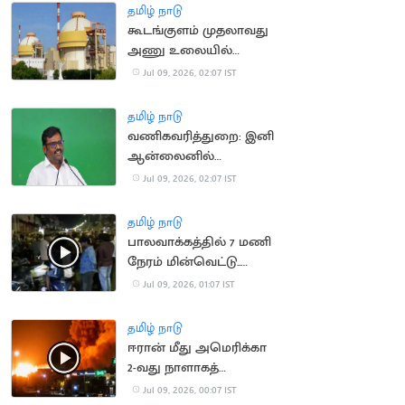
தமிழ் நாடு
கூடங்குளம் முதலாவது
அணு உலையில்
மீண்டும் மின் உற்பத்தி
Jul 09, 2026, 02:07 IST
நிறுத்தம்
தமிழ் நாடு
வணிகவரித்துறை: இனி
ஆன்லைனில்
விசாரணை!
Jul 09, 2026, 02:07 IST
தமிழ் நாடு
பாலவாக்கத்தில் 7 மணி
நேரம் மின்வெட்டு..
வீதியில் இறங்கிய
Jul 09, 2026, 01:07 IST
மக்கள்
தமிழ் நாடு
ஈரான் மீது அமெரிக்கா
2-வது நாளாகத்
தாக்குதல்: போர்
Jul 09, 2026, 00:07 IST