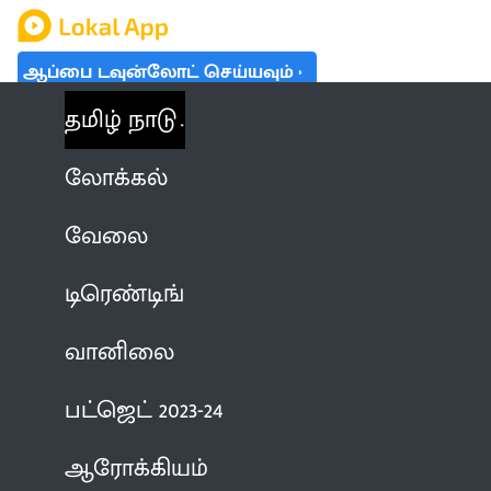
ஆப்பை டவுன்லோட் செய்யவும்
தமிழ் நாடு
லோக்கல்
வேலை
டிரெண்டிங்
வானிலை
பட்ஜெட் 2023-24
ஆரோக்கியம்