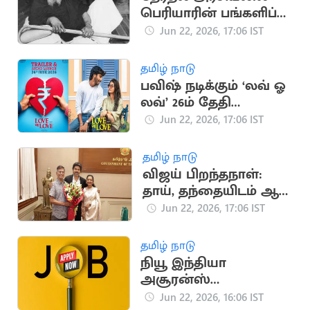
பெரியாரின் பங்களிப்பு
என்ன தெரியுமா?
Jun 22, 2026, 17:06 IST
தமிழ் நாடு
பவிஷ் நடிக்கும் ‘லவ் ஓ
லவ்’ 26ம் தேதி
டிரெய்லர், இசை
Jun 22, 2026, 17:06 IST
வெளியீடு
தமிழ் நாடு
விஜய் பிறந்தநாள்:
தாய், தந்தையிடம் ஆசி
பெற்ற முதல்வர்
Jun 22, 2026, 17:06 IST
தமிழ் நாடு
நியூ இந்தியா
அசூரன்ஸ்
நிறுவனத்தில் வேலை
Jun 22, 2026, 16:06 IST