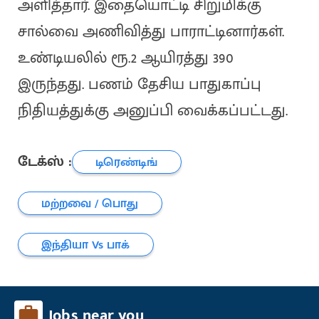
அளித்தார். இதையொட்டி சிறுமிக்கு
சால்வை அணிவித்து பாராட்டினார்கள்.
உண்டியலில் ரூ.2 ஆயிரத்து 390
இருந்தது. பணம் தேசிய பாதுகாப்பு
நிதியத்துக்கு அனுப்பி வைக்கப்பட்டது.
டேக்ஸ் :
டிரெண்டிங்
மற்றவை / பொது
இந்தியா Vs பாக்
Jobs near you