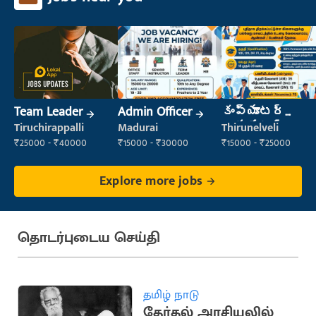
Team Leader
Admin Officer
కంప్యూటర్
ఆపరేటర్
Tiruchirappalli
Madurai
Thirunelveli
₹25000 - ₹40000
₹15000 - ₹30000
₹15000 - ₹25000
Explore more jobs
தொடர்புடைய செய்தி
தமிழ் நாடு
தேர்தல் அரசியலில்