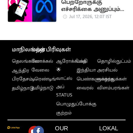
பெற்றோருக்கு
எச்சரிக்கை அனுப்பும்
இன்ஸ்டாகிராம் புதிய
Jul 17, 2026, 12:07 IST
வசதி
மாநிலங்கள்
மற்ற பிரிவுகள்
தெலங்கானா
லோக்கல்
ஆரோக்கியம்
பக்தி
தொழில்நுட்பம்
வேலை
🌟
இந்தியா
அரசியல்
ஆந்திர
வாட்ஸ்
பிரதேசம்
டிரெண்டிங்
பெண்களுக்காக
வாழ்த்துக்கள்
அப்
தமிழ்நாடு
வைரல்
விளம்பரங்கள்
தமிழ்நாடு
STATUS
பொழுதுப்போக்கு
குற்றம்
OUR
LOKAL