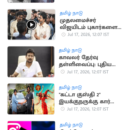
குடும்பத்தினர்
போராட்டம்
தமிழ் நாடு
முதலமைச்சர்
விஜயிடம் புகார்களை
அடுக்கிய விடுதி
Jul 17, 2026, 12:07 IST
மாணவர்கள்
தமிழ் நாடு
காவலர் தேர்வு
தள்ளிவைப்பு: புதிய
அரசுக்கு உதயநிதி
Jul 17, 2026, 12:07 IST
ஸ்டாலின் கண்டனம்
தமிழ் நாடு
"கட்டா குஸ்தி 2"
இயக்குநருக்கு கார்
பரிசளித்த விஷ்ணு
Jul 17, 2026, 12:07 IST
விஷால்
தமிழ் நாடு