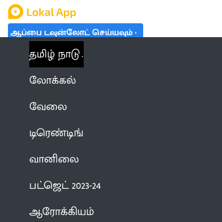
ஆப்பை டவுன்லோட் செய்யவும்
தமிழ் நாடு
லோக்கல்
வேலை
டிரெண்டிங்
வானிலை
பட்ஜெட் 2023-24
ஆரோக்கியம்