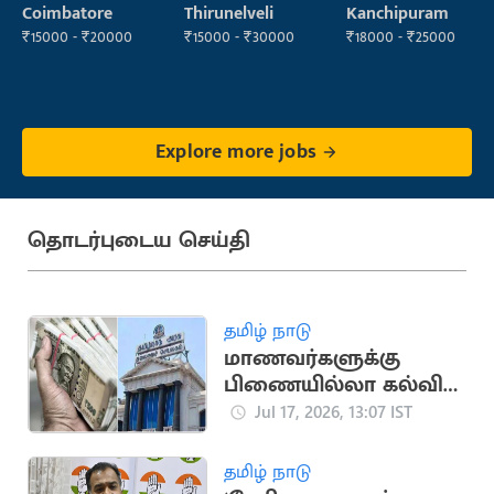
Inspector
Coimbatore
Thirunelveli
Kanchipuram
₹15000 - ₹20000
₹15000 - ₹30000
₹18000 - ₹25000
Explore more jobs
தொடர்புடைய செய்தி
தமிழ் நாடு
மாணவர்களுக்கு
பிணையில்லா கல்விக்
கடன்... அமைச்சர்
Jul 17, 2026, 13:07 IST
அறிவிப்பு
தமிழ் நாடு