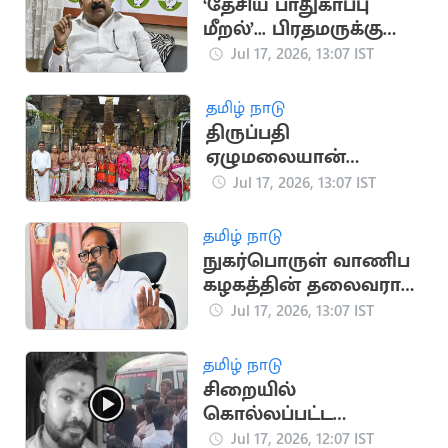
‘தேசிய பாதுகாப்பு
மீறல்’... பிரதமருக்கு
மாணிக்கம் தாகூர்
Jul 17, 2026, 13:07 IST
கடிதம்
தமிழ் நாடு
திருப்பதி
ஏழுமலையான்
கோவிலில்
Jul 17, 2026, 13:07 IST
கோலாகலமாக
நடைபெற்ற ஆனிவார
தமிழ் நாடு
ஆஸ்தான விழா
நுகர்பொருள் வாணிப
கழகத்தின் தலைவராக
அமைச்சர்
Jul 17, 2026, 13:07 IST
வெங்கடரமணனை
நியமனம்
தமிழ் நாடு
சிறையில்
கொல்லப்பட்ட
சபரிவர்மன் உடலுடன்
Jul 17, 2026, 12:07 IST