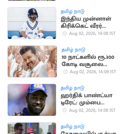
வைரல்!
தமிழ் நாடு
இந்திய முன்னாள்
கிரிக்கெட் வீரர்
ரஹானேவுக்கு
Aug 02, 2026, 14:08 IST
ரூ.70,000 'பென்சன்'
தமிழ் நாடு
10 நாட்களில் ரூ.300
கோடி வசூலை
நெருங்கும் விஜய்யின்
Aug 02, 2026, 14:08 IST
'ஜனநாயகன்'
தமிழ் நாடு
ஹர்திக் பாண்ட்யா
டிரேட்: மும்பை
இந்தியன்ஸ் தரப்பில்
Aug 02, 2026, 14:08 IST
விளக்கம்
தமிழ் நாடு