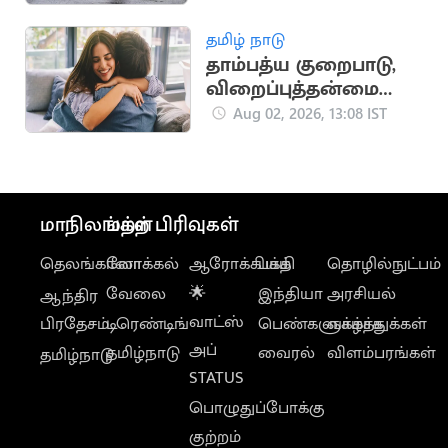
தமிழ் நாடு
தாம்பத்ய குறைபாடு,
விறைப்புத்தன்மை
குறைபாட்டை சரி
Aug 02, 2026, 13:08 IST
செய்யும் வழிமுறைகள்
மாநிலங்கள்
மற்ற பிரிவுகள்
தெலங்கானா
லோக்கல்
ஆரோக்கியம்
பக்தி
தொழில்நுட்பம்
வேலை
🌟
இந்தியா
அரசியல்
ஆந்திர
வாட்ஸ்
பிரதேசம்
டிரெண்டிங்
பெண்களுக்காக
வாழ்த்துக்கள்
அப்
தமிழ்நாடு
வைரல்
விளம்பரங்கள்
தமிழ்நாடு
STATUS
பொழுதுப்போக்கு
குற்றம்