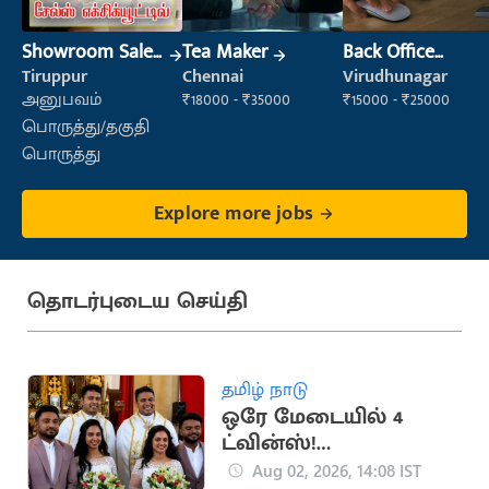
Showroom Sales
Tea Maker
Back Office
Executive (Retail
Executive
Tiruppur
Chennai
Virudhunagar
Sales)
(Administration)
அனுபவம்
₹18000 - ₹35000
₹15000 - ₹25000
பொருத்து/தகுதி
பொருத்து
Explore more jobs
தொடர்புடைய செய்தி
தமிழ் நாடு
ஒரே மேடையில் 4
ட்வின்ஸ்!
இணையத்தில்
Aug 02, 2026, 14:08 IST