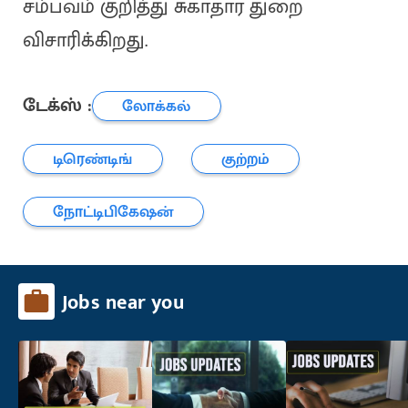
சம்பவம் குறித்து சுகாதார துறை
விசாரிக்கிறது.
டேக்ஸ் :
லோக்கல்
டிரெண்டிங்
குற்றம்
நோட்டிபிகேஷன்
Jobs near you