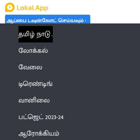
ஆப்பை டவுன்லோட் செய்யவும்
தமிழ் நாடு
லோக்கல்
வேலை
டிரெண்டிங்
வானிலை
பட்ஜெட் 2023-24
ஆரோக்கியம்