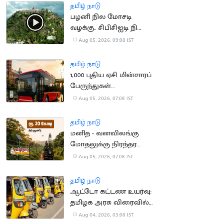
தமிழ் நாடு
பழனி நில மோசடி
வழக்கு.. சிபிசிஐடி நிலை
அறிக்கை தாக்கல்
Aug 05, 2026, 09:08 IST
தமிழ் நாடு
1,000 புதிய ஏசி மின்சாரப்
பேருந்துகள்
வாங்கப்படும் -
Aug 05, 2026, 07:08 IST
நிதியமைச்சர்
தமிழ் நாடு
மனித - வனவிலங்கு
மோதலுக்கு நிரந்தர
தீர்வு - நிதியமைச்சர்
Aug 05, 2026, 07:08 IST
அறிவிப்பு
தமிழ் நாடு
ஆட்டோ கட்டண உயர்வு:
தமிழக அரசு விரைவில்
அறிவிப்பு?
Aug 04, 2026, 03:08 IST