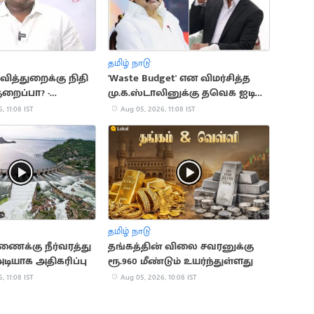
தமிழ் நாடு
வித்துறைக்கு நிதி
'Waste Budget' என விமர்சித்த
குறைப்பா? -
மு.க.ஸ்டாலினுக்கு தவெக ஐடி
ராஜ்மோகன் பதில்
விங் பதிலடி
, 11:08 IST
Aug 05, 2026, 11:08 IST
தமிழ் நாடு
ணைக்கு நீர்வரத்து
தங்கத்தின் விலை சவரனுக்கு
அடியாக அதிகரிப்பு
ரூ.960 மீண்டும் உயர்ந்துள்ளது
, 11:08 IST
Aug 05, 2026, 10:08 IST