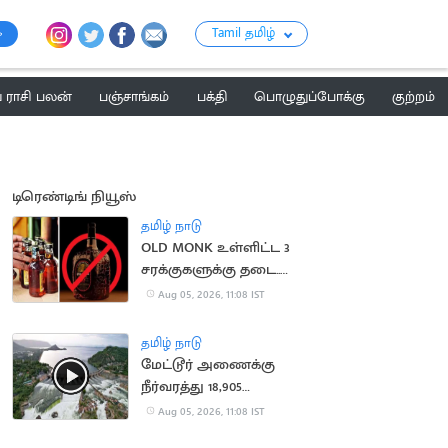
Tamil தமிழ்
ராசி பலன்
பஞ்சாங்கம்
பக்தி
பொழுதுப்போக்கு
குற்றம்
டிரெண்டிங் நியூஸ்
தமிழ் நாடு
OLD MONK உள்ளிட்ட 3
சரக்குகளுக்கு தடை..
மதுபிரியர்களுக்கு ஷாக்
Aug 05, 2026, 11:08 IST
தமிழ் நாடு
மேட்டூர் அணைக்கு
நீர்வரத்து 18,905
கனஅடியாக அதிகரிப்பு
Aug 05, 2026, 11:08 IST