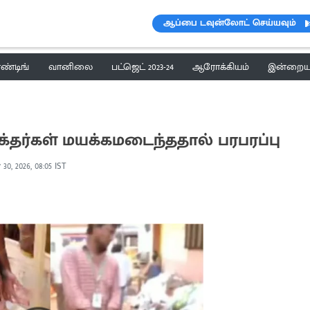
ஆப்பை டவுன்லோட் செய்யவும்
ெண்டிங்
வானிலை
பட்ஜெட் 2023-24
ஆரோக்கியம்
இன்றைய 
 பக்தர்கள் மயக்கமடைந்ததால் பரபரப்பு
30, 2026, 08:05 IST