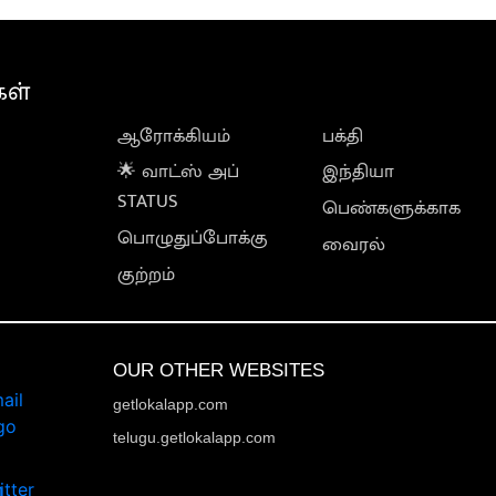
கள்
ஆரோக்கியம்
பக்தி
🌟 வாட்ஸ் அப்
இந்தியா
STATUS
பெண்களுக்காக
பொழுதுப்போக்கு
வைரல்
குற்றம்
OUR OTHER WEBSITES
getlokalapp.com
telugu.getlokalapp.com