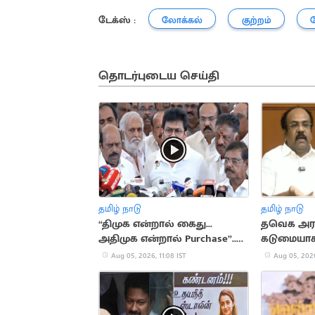
டேக்ஸ் :
லோக்கல்
குற்றம்
தொடர்புடைய செய்தி
தமிழ் நாடு
தமிழ் நாடு
“திமுக என்றால் கைது...
தவெக அரச
அதிமுக என்றால் Purchase”..
கடுமையாக
உதயநிதி ஸ்டாலின்
தங்கம் தெ
Aug 05, 2026, 11:08 IST
Aug 05, 2026