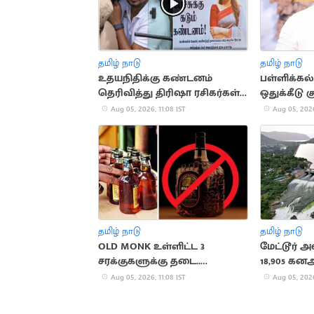
தமிழ் நாடு
தமிழ் நாடு
உதயநிதிக்கு கண்டனம்
பள்ளிக்கல்
தெரிவித்து திரிஷா ரசிகர்கள்
ஒதுக்கீடு 
மதுரையில் போஸ்டர்
அமைச்சர் 
Aug 05, 2026, 11:08 IST
Aug 05, 2026
தமிழ் நாடு
தமிழ் நாடு
OLD MONK உள்ளிட்ட 3
மேட்டூர் அ
சரக்குகளுக்கு தடை..
18,905 கன
மதுபிரியர்களுக்கு ஷாக்
Aug 05, 2026, 11:08 IST
Aug 05, 2026