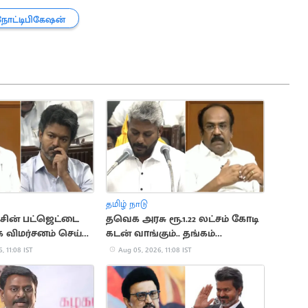
நோட்டிபிகேஷன்
தமிழ் நாடு
ின் பட்ஜெட்டை
தவெக அரசு ரூ.1.22 லட்சம் கோடி
 விமர்சனம் செய்த
கடன் வாங்கும்.. தங்கம்
ன்னரசு
தென்னரசு
, 11:08 IST
Aug 05, 2026, 11:08 IST