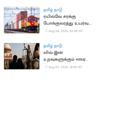
தமிழ் நாடு
ரயில்வே சரக்கு
போக்குவரத்து உயர்வு:
ரூ.1,137 கோடி கூடுதல்
Aug 04, 2026, 02:08 IST
வருவாய்
தமிழ் நாடு
லிவ்-இன்
உறவுகளுக்கும் 498ஏ
பிரிவு பாதுகாப்பு:
Aug 03, 2026, 16:08 IST
உச்சநீதிமன்றம் தீர்ப்பு