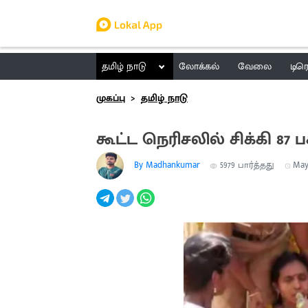
தமிழ் நாடு
லோக்கல்
வேலை
டிர
முகப்பு
தமிழ் நாடு
கூட்ட நெரிசலில் சிக்கி 87
By Madhankumar
5979
பார்த்தது
May 