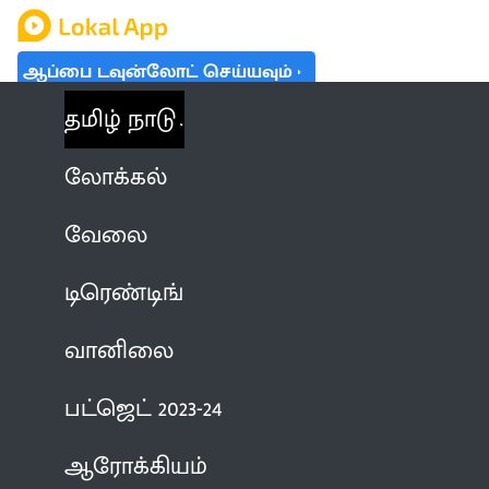
ஆப்பை டவுன்லோட் செய்யவும்
தமிழ் நாடு
லோக்கல்
வேலை
டிரெண்டிங்
வானிலை
பட்ஜெட் 2023-24
ஆரோக்கியம்