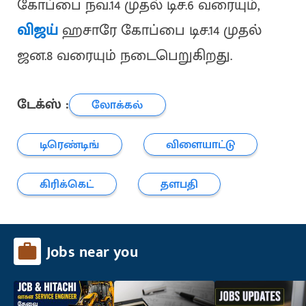
கோப்பை நவ.14 முதல் டிச.6 வரையும்,
விஜய்
ஹசாரே கோப்பை டிச.14 முதல்
ஜன.8 வரையும் நடைபெறுகிறது.
டேக்ஸ் :
லோக்கல்
டிரெண்டிங்
விளையாட்டு
கிரிக்கெட்
தளபதி
Jobs near you