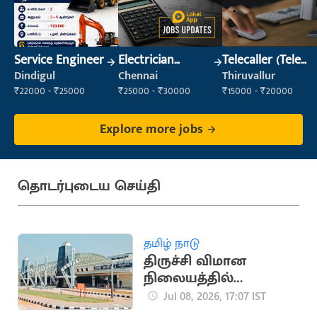
Service Engineer
Electrician
Telecaller (Tele
(Construction)
Sales)
Dindigul
Chennai
Thiruvallur
₹22000 - ₹25000
₹25000 - ₹30000
₹15000 - ₹20000
Explore more jobs
தொடர்புடைய செய்தி
தமிழ் நாடு
திருச்சி விமான
நிலையத்தில்
அதிநவீன பாதுகாப்பு
Jul 08, 2026, 17:07 IST
அமைப்பு நிறுவல்