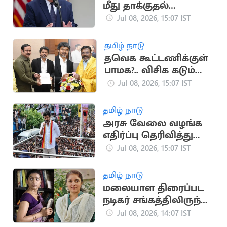
மீது தாக்குதல்
நடத்துவோம்: டிரம்ப்
Jul 08, 2026, 15:07 IST
அதிரடி
தமிழ் நாடு
தவெக கூட்டணிக்குள்
பாமக?.. விசிக கடும்
அதிருப்தி
Jul 08, 2026, 15:07 IST
தமிழ் நாடு
அரசு வேலை வழங்க
எதிர்ப்பு தெரிவித்து
மனுத்தாக்கல்
Jul 08, 2026, 15:07 IST
தமிழ் நாடு
மலையாள திரைப்பட
நடிகர் சங்கத்திலிருந்து
நடிகைகள் ரேவதி,
Jul 08, 2026, 14:07 IST
பத்மபிரியா விலகல்