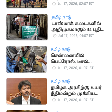
விடுமுறை
Jul 17, 2026, 02:07 IST
தமிழ் நாடு
டாஸ்மாக் கடைகளில்
அறிமுகமாகும் 54 புதிய
பிராண்ட் மது வகைகள்
Jul 17, 2026, 01:07 IST
தமிழ் நாடு
சென்னையில்
பெட்ரோல், டீசல்
விலையில் மாற்றம்
Jul 17, 2026, 01:07 IST
இல்லை
தமிழ் நாடு
தமிழக அரசிற்கு உயர்
நீதிமன்றம் முக்கிய
அறிவுறுத்தல்
Jul 17, 2026, 01:07 IST