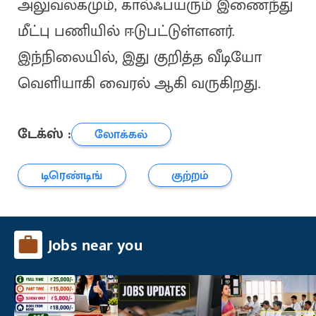
அலுவலகமும், கால்ஃபயரும் இணைந்து
மீட்பு பணியில் ஈடுபட்டுள்ளனர்.
இந்நிலையில், இது குறித்த வீடியோ
வெளியாகி வைரல் ஆகி வருகிறது.
டேக்ஸ் :
லோக்கல்
டிரெண்டிங்
குற்றம்
Jobs near you