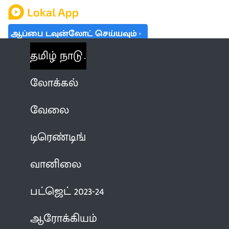
ஆப்பை டவுன்லோட் செய்யவும்
தமிழ் நாடு
லோக்கல்
வேலை
டிரெண்டிங்
வானிலை
பட்ஜெட் 2023-24
ஆரோக்கியம்