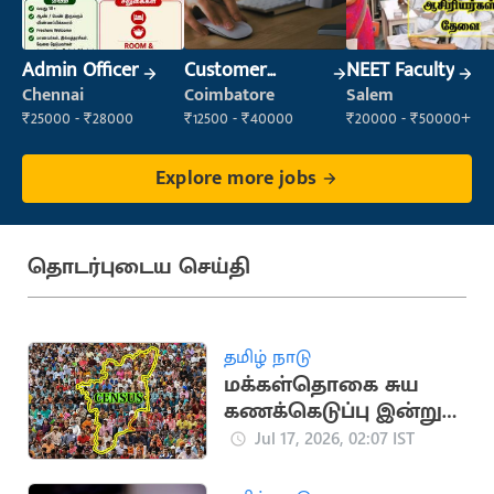
Admin Officer
Customer
NEET Faculty
Support Officer
Chennai
Coimbatore
Salem
₹25000 - ₹28000
₹12500 - ₹40000
₹20000 - ₹50000+
Explore more jobs
தொடர்புடைய செய்தி
தமிழ் நாடு
மக்கள்தொகை சுய
கணக்கெடுப்பு இன்று
முதல் தொடக்கம்
Jul 17, 2026, 02:07 IST