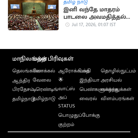
தமிழ் நாடு
இனி வந்தே மாதரம்
பாடலை அவமதித்தல்
தண்டனை நிச்சயம்
Jul 17, 2026, 01:07 IST
மாநிலங்கள்
மற்ற பிரிவுகள்
தெலங்கானா
லோக்கல்
ஆரோக்கியம்
பக்தி
தொழில்நுட்பம்
வேலை
🌟
இந்தியா
அரசியல்
ஆந்திர
வாட்ஸ்
பிரதேசம்
டிரெண்டிங்
பெண்களுக்காக
வாழ்த்துக்கள்
அப்
தமிழ்நாடு
வைரல்
விளம்பரங்கள்
தமிழ்நாடு
STATUS
பொழுதுப்போக்கு
குற்றம்