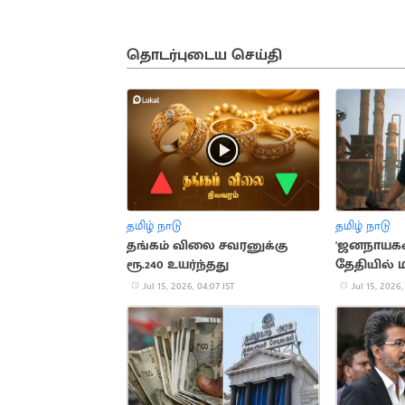
தொடர்புடைய செய்தி
தமிழ் நாடு
தமிழ் நாடு
தங்கம் விலை சவரனுக்கு
'ஜனநாயகன்
ரூ.240 உயர்ந்தது
தேதியில் மா
தகவல்
Jul 15, 2026, 04:07 IST
Jul 15, 2026,