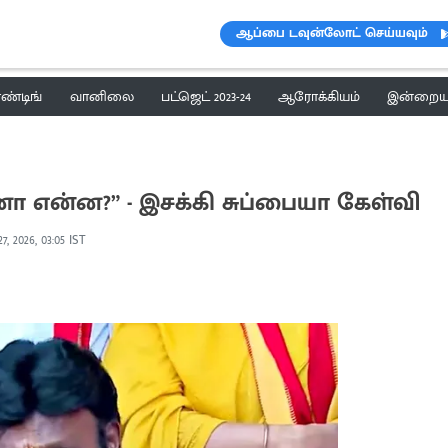
ஆப்பை டவுன்லோட் செய்யவும்
ெண்டிங்
வானிலை
பட்ஜெட் 2023-24
ஆரோக்கியம்
இன்றைய 
னா என்ன?” - இசக்கி சுப்பையா கேள்வி
7, 2026, 03:05 IST