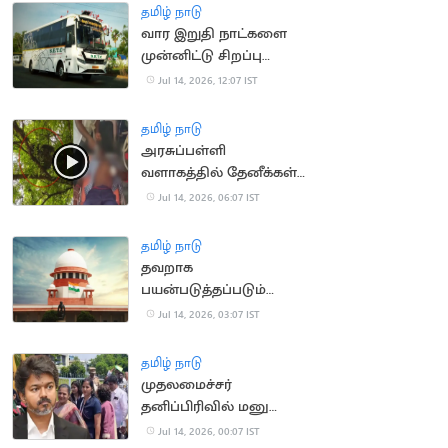
தமிழ் நாடு
வார இறுதி நாட்களை
முன்னிட்டு சிறப்பு
பேருந்துகள் இயக்கம்
Jul 14, 2026, 12:07 IST
தமிழ் நாடு
அரசுப்பள்ளி
வளாகத்தில் தேனீக்கள்
கொட்டி 50
Jul 14, 2026, 06:07 IST
மாணாக்கர்கள் காயம்
தமிழ் நாடு
தவறாக
பயன்படுத்தப்படும்
போக்சோ.. உச்ச
Jul 14, 2026, 03:07 IST
நீதிமன்றம் கவலை
தமிழ் நாடு
முதலமைச்சர்
தனிப்பிரிவில் மனு
அளிக்க முடியாமல்
Jul 14, 2026, 00:07 IST