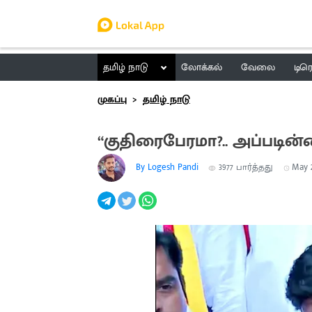
தமிழ் நாடு
லோக்கல்
வேலை
டிர
முகப்பு
தமிழ் நாடு
“குதிரைபேரமா?.. அப்படின்
By Logesh Pandi
3977
பார்த்தது
May 2