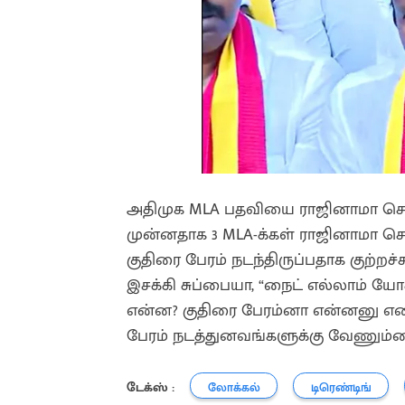
அதிமுக MLA பதவியை ராஜினாமா செய
முன்னதாக 3 MLA-க்கள் ராஜினாமா செ
குதிரை பேரம் நடந்திருப்பதாக குற்றச்ச
இசக்கி சுப்பையா, “நைட் எல்லாம் யோ
என்ன? குதிரை பேரம்னா என்னனு எ
பேரம் நடத்துனவங்களுக்கு வேணும்னா
டேக்ஸ் :
லோக்கல்
டிரெண்டிங்