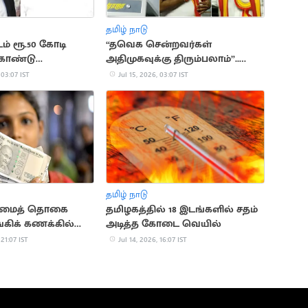
தமிழ் நாடு
் ரூ.50 கோடி
“தவெக சென்றவர்கள்
கொண்டு
அதிமுகவுக்கு திரும்பலாம்”..
் இருந்து
உதயகுமார் பேச்சு
 03:07 IST
Jul 15, 2026, 03:07 IST
ளனர்”
தமிழ் நாடு
ரிமைத் தொகை
தமிழகத்தில் 18 இடங்களில் சதம்
ங்கிக் கணக்கில்
அடித்த கோடை வெயில்
 21:07 IST
Jul 14, 2026, 16:07 IST