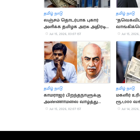
தமிழ் நாடு
தமிழ் நாடு
லஞ்சம் தொடர்பாக புகார்
“தவெகவிடம
அளிக்க தமிழக அரசு அதிரடி
வாங்கிக்
நடவடிக்கை
அதிமுகவில
Jul 15, 2026, 03:07 IST
Jul 15, 2026,
விலகியுள்
தமிழ் நாடு
தமிழ் நாடு
காமராஜர் பிறந்தநாளுக்கு
மகளிர் உ
அண்ணாமலை வாழ்த்து
ரூ.1,000 வ
பதிவு
வரவு
Jul 15, 2026, 02:07 IST
Jul 14, 2026,