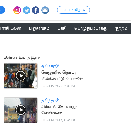
Tamil தமிழ்
ராசி பலன்
பஞ்சாங்கம்
பக்தி
பொழுதுப்போக்கு
குற்றம்
டிரெண்டிங் நியூஸ்
தமிழ் நாடு
வேலூரில் தொடர்
மின்வெட்டு.. போலீஸ்
பேச்சால் சர்ச்சை
Jul 15, 2026, 01:07 IST
தமிழ் நாடு
சிக்னல் கோளாறு:
சென்னை
கடற்கரையில் புறநகர்
Jul 14, 2026, 14:07 IST
ரயில்கள் நிறுத்தம்