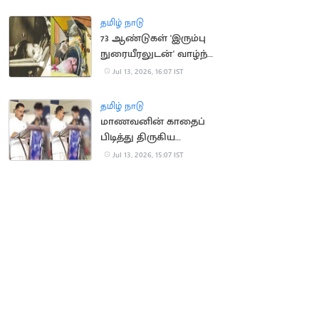
திரும்பி சென்ற மக்கள்
தமிழ் நாடு
73 ஆண்டுகள் 'இரும்பு
நுரையீரலுடன்' வாழ்ந்த
அமெரிக்க பெண்
Jul 13, 2026, 16:07 IST
காலமானார்
தமிழ் நாடு
மாணவனின் காதைப்
பிடித்து திருகிய
முன்னாள் அமைச்சர்
Jul 13, 2026, 15:07 IST
மீது வழக்கு