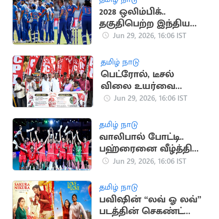
2028 ஒலிம்பிக்..
தகுதிபெற்ற இந்திய
மகளிர் கிரிக்கெட்
Jun 29, 2026, 16:06 IST
அணி
தமிழ் நாடு
பெட்ரோல், டீசல்
விலை உயர்வை
கண்டித்து CPI
Jun 29, 2026, 16:06 IST
ஆர்ப்பாட்டம்
தமிழ் நாடு
வாலிபால் போட்டி..
பஹ்ரைனை வீழ்த்தி
வெண்கல பதக்கம்
Jun 29, 2026, 16:06 IST
வென்ற இந்தியா
தமிழ் நாடு
பவிஷின் “லவ் ஓ லவ்”
படத்தின் செகண்ட்