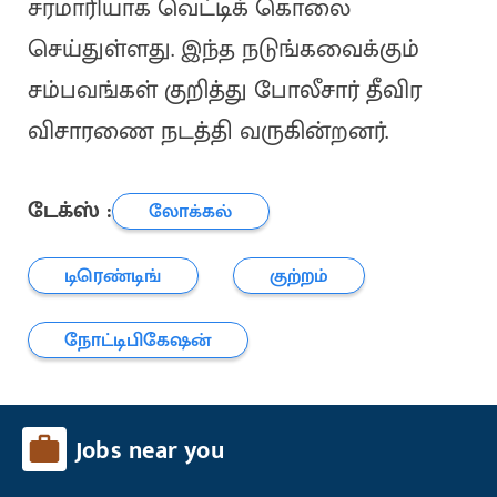
சரமாரியாக வெட்டிக் கொலை
செய்துள்ளது. இந்த நடுங்கவைக்கும்
சம்பவங்கள் குறித்து போலீசார் தீவிர
விசாரணை நடத்தி வருகின்றனர்.
டேக்ஸ் :
லோக்கல்
டிரெண்டிங்
குற்றம்
நோட்டிபிகேஷன்
Jobs near you