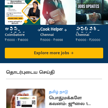
ఆఫీస్
Cook Helper
సాఫ్ట్‌వేర్
అసిస్టెంట్
ట్రైనర్
Coimbatore
Chennai
Chennai
₹15000 - ₹18000
₹15000 - ₹19998
₹10000 - ₹20000
Explore more jobs
தொடர்புடைய செய்தி
தமிழ் நாடு
பொதுமக்களே
கவனம்: ஜூலை 1