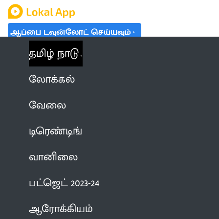
ஆப்பை டவுன்லோட் செய்யவும்
தமிழ் நாடு
லோக்கல்
வேலை
டிரெண்டிங்
வானிலை
பட்ஜெட் 2023-24
ஆரோக்கியம்