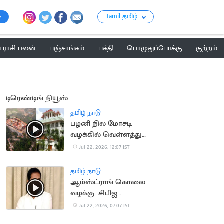
Tamil தமிழ்
ராசி பலன்
பஞ்சாங்கம்
பக்தி
பொழுதுப்போக்கு
குற்றம்
டிரெண்டிங் நியூஸ்
தமிழ் நாடு
பழனி நில மோசடி
வழக்கில் வெள்ளத்துரை
என்பவரின் ஜாமின் மனு
Jul 22, 2026, 12:07 IST
தள்ளுபடி
தமிழ் நாடு
ஆம்ஸ்ட்ராங் கொலை
வழக்கு.. சிபிஐ
விசாரணைக்கு
Jul 22, 2026, 07:07 IST
உச்சநீதிமன்றம்