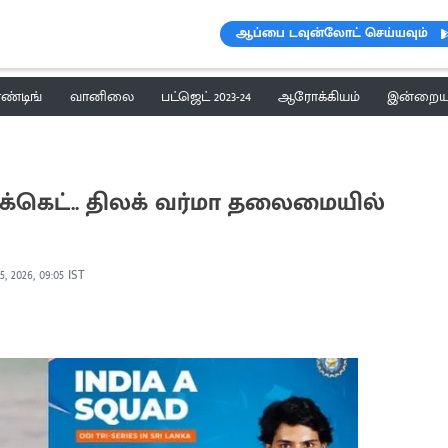
ஆப்பை டவுன்லோட் செய்யவும்
ெண்டிங்
வானிலை
பட்ஜெட் 2023-24
ஆரோக்கியம்
இன்றைய 
க்கெட்.. திலக் வர்மா தலைமையில்
, 2026, 09:05 IST