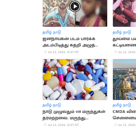
தமிழ் நாடு
தமிழ் நாடு
ஜனநாயகன் படம் பார்க்க
தூய்மை 
அடம்பிடித்து கதறி அழுத
கட்டியணைத
சிறுவன்: வைரல் வீடியோ
முத்தமிட்ட
Jul 22, 2026, 15:07 IST
Jul 22, 2026,
பாசமழை
தமிழ் நாடு
தமிழ் நாடு
நாடு முழுவதும் 159 மருந்துகள்
CMDA விர
தரமற்றவை: மருந்து
சென்னையி
கட்டுப்பாட்டு வாரியம் தகவல்
குறைவு
Jul 22, 2026, 12:07 IST
Jul 22, 2026,