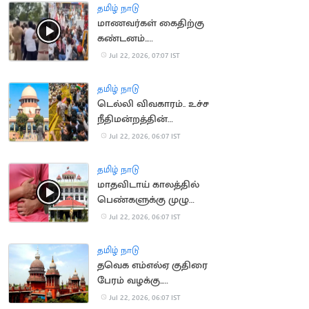
அனுமதி
தமிழ் நாடு
மாணவர்கள் கைதிற்கு
கண்டனம்..
திருவொற்றியூர் காவல்
Jul 22, 2026, 07:07 IST
நிலையம் முற்றுகை
தமிழ் நாடு
டெல்லி விவகாரம்.. உச்ச
நீதிமன்றத்தின்
கருத்தால் சர்ச்சை
Jul 22, 2026, 06:07 IST
தமிழ் நாடு
மாதவிடாய் காலத்தில்
பெண்களுக்கு முழு
ஊதியத்துடன் விடுப்பு..
Jul 22, 2026, 06:07 IST
நீதிமன்றம் வலியுறுத்தல்
தமிழ் நாடு
தவெக எம்எல்ஏ குதிரை
பேரம் வழக்கு..
காவல்துறைக்கு
Jul 22, 2026, 06:07 IST