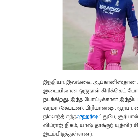
இந்தியா, இலங்கை, ஆப்கானிஸ்தான் 
இடையிலான ஒருநாள் கிரிக்கெட் போ
நடக்கிறது. இந்த போட்டிக்கான இந்தி
வர்மா (கேப்டன்), பிரியான்ஷ் ஆர்யா,
நிஷாந்த் சந்த
ு, ஹர்ஷ
் துபே, சூர்யான
விப்ராஜ் நிகம், யாஷ் தாக்குர், யுத்வ
இடம்பிடித்துள்ளனர்.