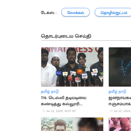
டேக்ஸ் :
லோக்கல்
தொழில்நுட்பம்
தொடர்புடைய செய்தி
தமிழ் நாடு
தமிழ் நாடு
TN: டெல்லி தடியடியை
ஜனநாயகன்
கண்டித்து கல்லூரி
ஈஞ்சம்பாக்
மாணவர்கள் வகுப்பு
ட்ரோன்கள்
Jul 22, 2026, 16:07 IST
Jul 22, 2026,
புறக்கணிப்பு
ஷோ