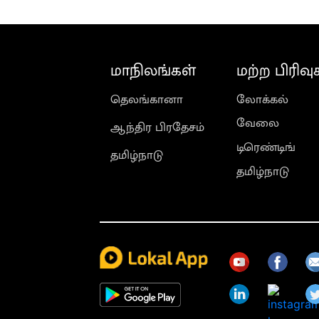
மாநிலங்கள்
மற்ற பிரிவு
தெலங்கானா
லோக்கல்
வேலை
ஆந்திர பிரதேசம்
டிரெண்டிங்
தமிழ்நாடு
தமிழ்நாடு