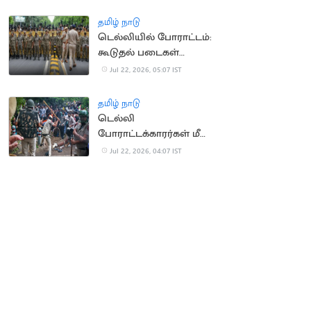
உயர்நீதிமன்றம் உத்தரவு
தமிழ் நாடு
டெல்லியில் போராட்டம்:
கூடுதல் படைகள்
வரவழைப்பு
Jul 22, 2026, 05:07 IST
தமிழ் நாடு
டெல்லி
போராட்டக்காரர்கள் மீது
தாக்குதல் வழக்கு இன்று
Jul 22, 2026, 04:07 IST
விசாரணை