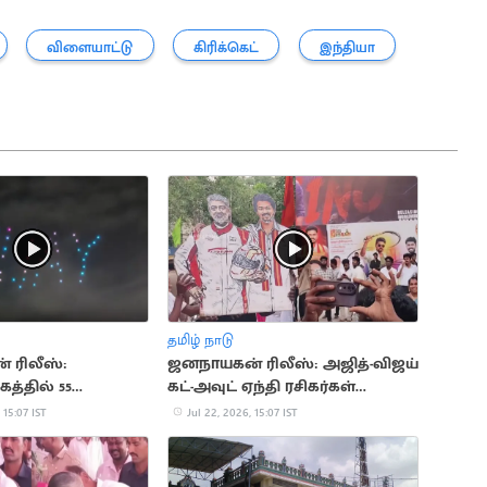
விளையாட்டு
கிரிக்கெட்
இந்தியா
தமிழ் நாடு
 ரிலீஸ்:
ஜனநாயகன் ரிலீஸ்: அஜித்-விஜய்
கத்தில் 55
கட்-அவுட் ஏந்தி ரசிகர்கள்
 மூலம் பிரம்மாண்ட
ஆரவாரம்
 15:07 IST
Jul 22, 2026, 15:07 IST