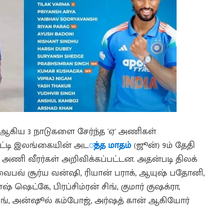
ஆகிய 3 நாடுகளை சேர்ந்த 'ஏ' அணிகள்
ட்டி இலங்கையின் அட
ுத்த மாதம்
(ஜூன்) 9ம் தேதி
ய அணி வீரர்கள் அறிவிக்கப்பட்டன. அதன்படி திலக்
 வைபவ் சூர்ய வன்ஷி, ரியான் பராக், ஆயுஷ் பதோனி,
்ஷ் ஷெட்கே, பிரப்சிம்ரன் சிங், குமார் குஷக்ரா,
ிர் சிங், அன்ஷூல் கம்போஜ், அர்ஷத் கான் ஆகியோர்