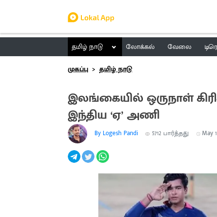
தமிழ் நாடு
லோக்கல்
வேலை
டிர
முகப்பு
தமிழ் நாடு
இலங்கையில் ஒருநாள் கிரி
இந்திய ‘ஏ’ அணி
By Logesh Pandi
5712
பார்த்தது
May 15