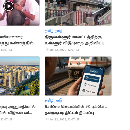
தமிழ் நாடு
பணியாளரை
திருவள்ளூர் மாவட்டத்திற்கு
்து கன்னத்தில்
உள்ளூர் விடுமுறை அறிவிப்பு
 அமைச்சர்..
 14:07 IST
Jul 22, 2026, 12:07 IST
தமிழ் நாடு
ைவு அனுமதியால்
RailOne செயலியில் 3% டிக்கெட்
ல் வீடுகள் விலை
தள்ளுபடி திட்டம் நீட்டிப்பு
 12:07 IST
Jul 22, 2026, 12:07 IST