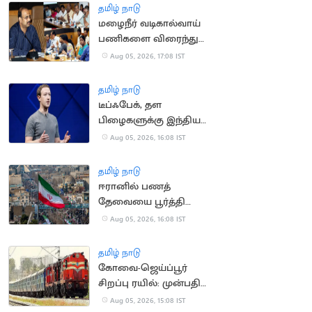
தமிழ் நாடு
மழைநீர் வடிகால்வாய்
பணிகளை விரைந்து
முடிக்க உத்தரவு
Aug 05, 2026, 17:08 IST
தமிழ் நாடு
டீப்ஃபேக், தள
பிழைகளுக்கு இந்திய
அரசிடம் மன்னிப்பு
Aug 05, 2026, 16:08 IST
கேட்ட மார்க் சக்கர்பெர்க்
தமிழ் நாடு
ஈரானில் பணத்
தேவையை பூர்த்தி
செய்ய திண்டாடும்
Aug 05, 2026, 16:08 IST
மக்கள்
தமிழ் நாடு
கோவை-ஜெய்ப்பூர்
சிறப்பு ரயில்: முன்பதிவு
நாளை தொடக்கம்
Aug 05, 2026, 15:08 IST