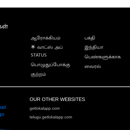
கள்
ஆரோக்கியம்
பக்தி
🌟 வாட்ஸ் அப்
இந்தியா
STATUS
பெண்களுக்காக
பொழுதுப்போக்கு
வைரல்
குற்றம்
OUR OTHER WEBSITES
getlokalapp.com
telugu.getlokalapp.com