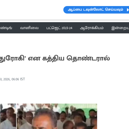
ஆப்பை டவுன்லோட் செய்யவும்
ெண்டிங்
வானிலை
பட்ஜெட் 2023-24
ஆரோக்கியம்
இன்றைய 
‘துரோகி’ என கத்திய தொண்டரால்
3, 2026, 06:06 IST