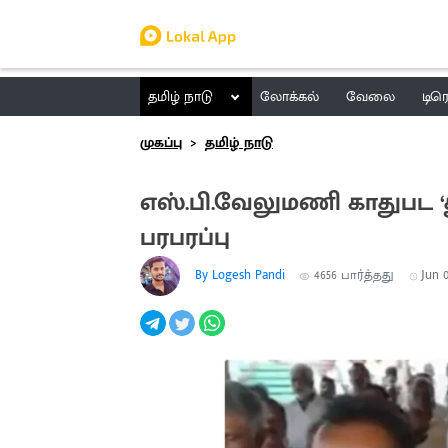
தமிழ் நாடு
லோக்கல்
வேலை
டிர
முகப்பு
தமிழ் நாடு
எஸ்.பி.வேலுமணி காதுபட 
பரபரப்பு
By Logesh Pandi
4656
பார்த்தது
Jun 0