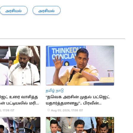
அரசியல்
அரசியல்
தமிழ் நாடு
ஜெட் உரை வாசித்த
“தவெக அரசின் முதல் பட்ஜெட்
ள் பட்டியலில் மரிய
யதார்த்தமானது”.. பிரவீன்
சக்ரவர்த்தி கருத்து
, 17:08 IST
Aug 05, 2026, 17:08 IST