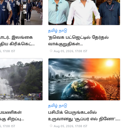
தமிழ் நாடு
ொடர்.. இலங்கை
"தவெக பட்ஜெட்டில் தேர்தல்
திய கிரிக்கெட்
வாக்குறுதிகள்
இடம்பெறவில்லை".. முகமது
, 17:08 IST
Aug 05, 2026, 17:08 IST
முபாரக்
தமிழ் நாடு
் பயணிகள்
பசிபிக் பெருங்கடலில்
்கு சிறப்பு
உருவானது ‘சூப்பர் எல் நினோ’..
்பு குழு அமைக்க
வானிலை ஆய்வாளர்
, 17:08 IST
Aug 05, 2026, 17:08 IST
எச்சரிக்கை