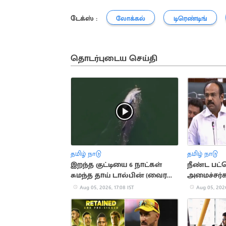
டேக்ஸ் :
லோக்கல்
டிரெண்டிங்
தொடர்புடைய செய்தி
தமிழ் நாடு
தமிழ் நாடு
இறந்த குட்டியை 6 நாட்கள்
நீண்ட பட்
சுமந்த தாய் டால்பின் (வைரல்
அமைச்சர்க
வீடியோ)
வில்சன்
Aug 05, 2026, 17:08 IST
Aug 05, 2026