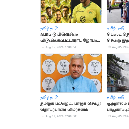
தமிழ் நாடு
தமிழ் நாடு
ஃபாப் டு பிளெசிஸ்
டெஸ்ட் த
விடுவிக்கப்பட்டாரா?.. ஜோபர்க்
சென்ற இந்
சூப்பர் கிங்ஸ் முடிவு அதிர்ச்சி
அணி
Aug 05, 2026, 17:08 IST
Aug 05, 2026
தமிழ் நாடு
தமிழ் நாடு
தமிழக பட்ஜெட்.. பாஜக செய்தி
குற்றாலம
தொடர்பாளர் விமர்சனம்
பாதுகாப்புக
கண்காணிப
Aug 05, 2026, 17:08 IST
Aug 05, 2026
உத்தரவு