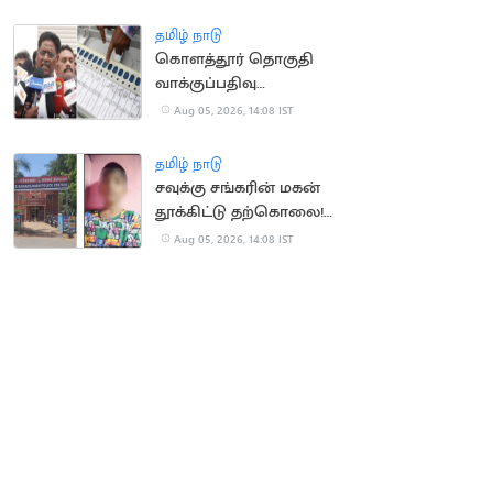
தமிழ் நாடு
கொளத்தூர் தொகுதி
வாக்குப்பதிவு
இயந்திரங்கள்
Aug 05, 2026, 14:08 IST
பரிசோதனை இன்றுடன்
நிறைவு
தமிழ் நாடு
சவுக்கு சங்கரின் மகன்
தூக்கிட்டு தற்கொலை!
காரணம் என்ன?
Aug 05, 2026, 14:08 IST