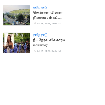
மத்திய அரசு
தமிழ் நாடு
சென்னை விமான
நிலைய 2-ம் கட்ட
விரிவாக்க பணிகள்
Jul 25, 2026, 10:07 IST
தீவிரம்
தமிழ் நாடு
நீட் தேர்வு விவகாரம்:
மாணவர்
போராட்டத்திற்கு 'மிஸ்
Jul 25, 2026, 07:07 IST
யுனிவர்ஸ் இந்தியா'
ஆதரவு