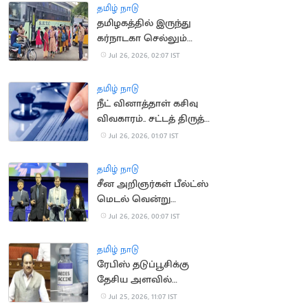
தமிழ் நாடு
தமிழகத்தில் இருந்து
கர்நாடகா செல்லும்
பேருந்துகள் நிறுத்தம்
Jul 26, 2026, 02:07 IST
தமிழ் நாடு
நீட் வினாத்தாள் கசிவு
விவகாரம்.. சட்டத் திருத்த
மசோதா நாளை தாக்கல்
Jul 26, 2026, 01:07 IST
தமிழ் நாடு
சீன அறிஞர்கள் பீல்ட்ஸ்
மெடல் வென்று
சாதனை
Jul 26, 2026, 00:07 IST
தமிழ் நாடு
ரேபிஸ் தடுப்பூசிக்கு
தேசிய அளவில்
தட்டுப்பாடு இல்லை:
Jul 25, 2026, 11:07 IST