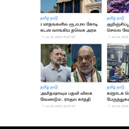
தமிழ் நாடு
தமிழ் நாடு
3 மாதங்களில் ரூ.20,881 கோடி
குறிஞ்சிப்
கடன் வாங்கிய தவெக அரசு
செல்ல வே
வனத்துற
Jul 26, 2026, 02:07 IST
Jul 26, 2026,
தமிழ் நாடு
தமிழ் நாடு
'அமித்ஷாவும் பதவி விலக
கர்நாடக ச
வேண்டும்'.. ராகுல் காந்தி
பேருந்துகள
Jul 26, 2026, 02:07 IST
Jul 26, 2026,