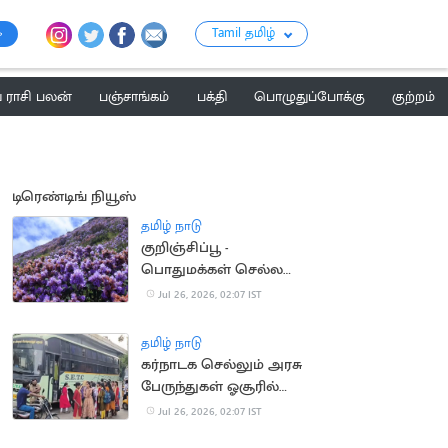
Tamil தமிழ்
ராசி பலன்
பஞ்சாங்கம்
பக்தி
பொழுதுப்போக்கு
குற்றம்
டிரெண்டிங் நியூஸ்
தமிழ் நாடு
குறிஞ்சிப்பூ -
பொதுமக்கள் செல்ல
வேண்டாம் - வனத்துறை
Jul 26, 2026, 02:07 IST
தமிழ் நாடு
கர்நாடக செல்லும் அரசு
பேருந்துகள் ஓசூரில்
நிறுத்தம்
Jul 26, 2026, 02:07 IST