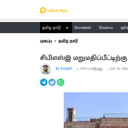
தமிழ் நாடு
லோக்கல்
வேலை
டிர
முகப்பு
தமிழ் நாடு
சிபிஎஸ்இ மறுமதிப்பீட்டிற்க
By Amjath
4710
பார்த்தது
Jun 02, 2026