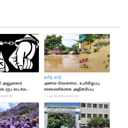
தமிழ் நாடு
 அலுவலர்
அசாம் வெள்ளம்.. உயிரிழப்பு
 ரூ.1 லட்சம்
எண்ணிக்கை அதிகரிப்பு
ட்ட வழக்கில் கைது
 03:07 IST
Jul 26, 2026, 02:07 IST