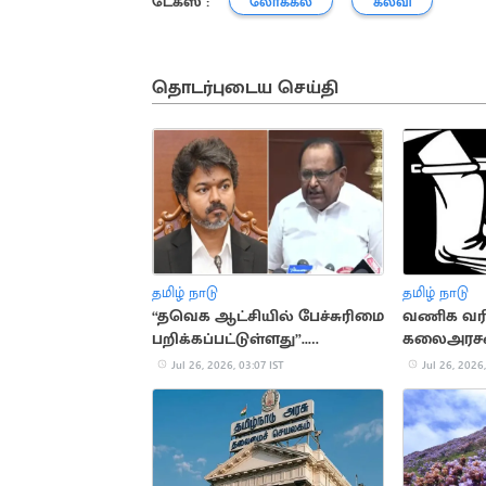
டேக்ஸ் :
லோக்கல்
கல்வி
தொடர்புடைய செய்தி
தமிழ் நாடு
தமிழ் நாடு
“தவெக ஆட்சியில் பேச்சுரிமை
வணிக வரி
பறிக்கப்பட்டுள்ளது”..
கலைஅரசன்,
முன்னாள் அமைச்சர் ரகுபதி
லஞ்சம் கே
Jul 26, 2026, 03:07 IST
Jul 26, 2026,
குற்றச்சாட்டு