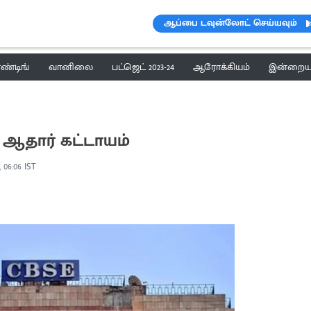
ஆப்பை டவுன்லோட் செய்யவும்
ெண்டிங்
வானிலை
பட்ஜெட் 2023-24
ஆரோக்கியம்
இன்றைய 
ு ஆதார் கட்டாயம்
, 06:06 IST