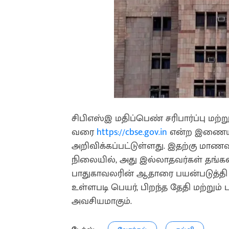
சிபிஎஸ்இ மதிப்பெண் சரிபார்ப்பு மற்றும
வரை
https://cbse.gov.in
என்ற இணையதள
அறிவிக்கப்பட்டுள்ளது. இதற்கு மாணவ
நிலையில், அது இல்லாதவர்கள் தங்க
பாதுகாவலரின் ஆதாரை பயன்படுத்தி
உள்ளபடி பெயர், பிறந்த தேதி மற்றும
அவசியமாகும்.