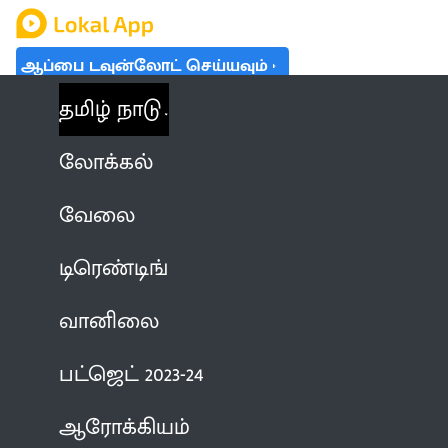
ஆப்பை டவுன்லோட் செய்யவும்
தமிழ் நாடு
லோக்கல்
வேலை
டிரெண்டிங்
வானிலை
பட்ஜெட் 2023-24
ஆரோக்கியம்