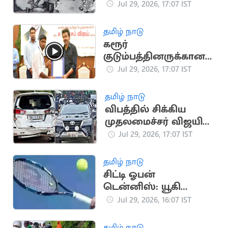
தொடங்கி
Jul 29, 2026, 17:07 IST
மு.க.ஸ்டாலின் வரை
வளர்ந்த வரலாறு
தமிழ் நாடு
கரூர்
குடும்பத்தினருக்கான
அரசு பணி ரத்து..
Jul 29, 2026, 17:07 IST
உச்சநீதிமன்றத்தில்
தமிழக அரசு மனு
தமிழ் நாடு
விபத்தில் சிக்கிய
முதலமைச்சர் விஜயின்
கான்வாய் வாகனம்
Jul 29, 2026, 17:07 IST
தமிழ் நாடு
சிட்டி ஓபன்
டென்னிஸ்: யூகி
பாம்ப்ரி ஜோடி
Jul 29, 2026, 16:07 IST
தோல்வி
தமிழ் நாடு