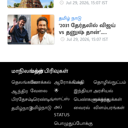
நிலமோசடி.. 19 பேர்
Jul 29, 2026, 15:07 IST
மீது வழக்கு
தமிழ் நாடு
‘2031 தேர்தலில் விஜய்
vs தனுஷ் தான்’..
விஜயின் ஜோதிடர்
Jul 29, 2026, 15:07 IST
கணிப்பு
மாநிலங்கள்
மற்ற பிரிவுகள்
தெலங்கானா
லோக்கல்
ஆரோக்கியம்
பக்தி
தொழில்நுட்பம்
வேலை
🌟
இந்தியா
அரசியல்
ஆந்திர
வாட்ஸ்
பிரதேசம்
டிரெண்டிங்
பெண்களுக்காக
வாழ்த்துக்கள்
அப்
தமிழ்நாடு
வைரல்
விளம்பரங்கள்
தமிழ்நாடு
STATUS
பொழுதுப்போக்கு