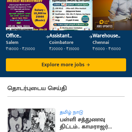
Office
Assistant
Warehouse
Maintenance
Manager
Supervisor
Salem
Coimbatore
Chennai
Staff
(Warehouse &
₹18000 - ₹25000
₹20000 - ₹35000
₹15000 - ₹15000
Fulfillment)
Explore more jobs
தொடர்புடைய செய்தி
தமிழ் நாடு
பள்ளி சத்துணவு
திட்டம்.. காமராஜர்