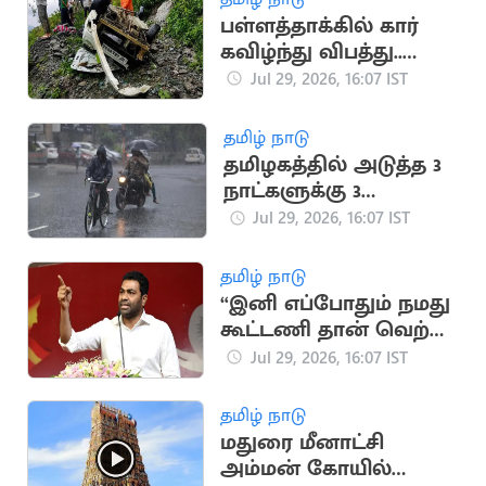
பள்ளத்தாக்கில் கார்
கவிழ்ந்து விபத்து..
பச்சிளம் குழந்தை
Jul 29, 2026, 16:07 IST
உள்பட 5 பேர் பலி
தமிழ் நாடு
தமிழகத்தில் அடுத்த 3
நாட்களுக்கு 3
மாவட்டங்களில்
Jul 29, 2026, 16:07 IST
கனமழைக்கு வாய்ப்பு
தமிழ் நாடு
“இனி எப்போதும் நமது
கூட்டணி தான் வெற்றி
பெறும்”.. அமைச்சர்
Jul 29, 2026, 16:07 IST
ஆதவ் அர்ஜுனா
தமிழ் நாடு
மதுரை மீனாட்சி
அம்மன் கோயில்