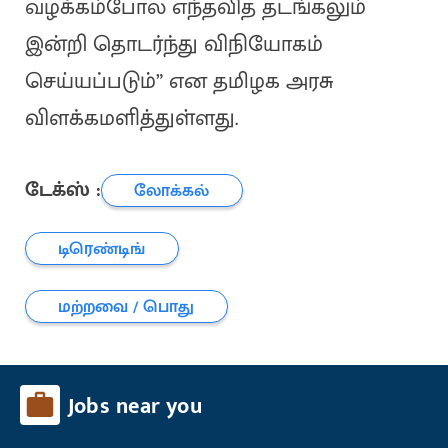
வழக்கம்போல எந்தவித தடங்கலும்
இன்றி தொடர்ந்து விநியோகம்
செய்யப்படும்” என தமிழக அரசு
விளக்கமளித்துள்ளது.
டேக்ஸ் :
லோக்கல்
டிரெண்டிங்
மற்றவை / பொது
Jobs near you