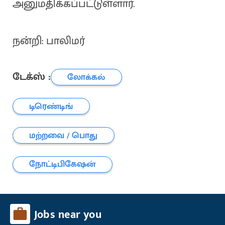
அனுமதிக்கப்பட்டுள்ளார்.
நன்றி: பாலிமர்
டேக்ஸ் :
லோக்கல்
டிரெண்டிங்
மற்றவை / பொது
நோட்டிபிகேஷன்
Jobs near you