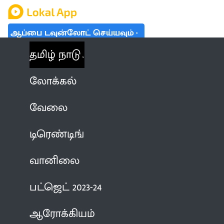
ஆப்பை டவுன்லோட் செய்யவும்
தமிழ் நாடு
லோக்கல்
வேலை
டிரெண்டிங்
வானிலை
பட்ஜெட் 2023-24
ஆரோக்கியம்