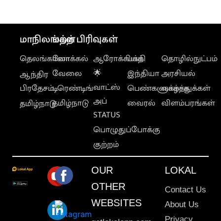
மாநிலங்கள்
மற்ற பிரிவுகள்
தெலங்கானா
லோக்கல்
ஆரோக்கியம்
பக்தி
தொழில்நுட்பம்
வேலை
🌟
இந்தியா
அரசியல்
ஆந்திர
வாட்ஸ்
பிரதேசம்
டிரெண்டிங்
பெண்களுக்காக
வாழ்த்துக்கள்
அப்
தமிழ்நாடு
வைரல்
விளம்பரங்கள்
தமிழ்நாடு
STATUS
பொழுதுப்போக்கு
குற்றம்
OUR
LOKAL
OTHER
Contact Us
WEBSITES
About Us
Privacy