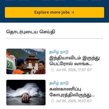
Explore more jobs
தொடர்புடைய செய்தி
தமிழ் நாடு
இந்தியாவிடம் இருந்து
பெட்ரோல் வாங்க
பூடான் மறுப்பு
Jul 04, 2026, 17:07 IST
தமிழ் நாடு
கண்காணிப்பு
கோபுரத்திலிருந்து
தொழிலாளர்கள் தவறி
Jul 04, 2026, 16:07 IST
விழுந்து உயிரிழப்பு