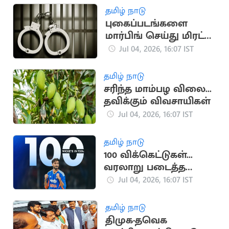
தமிழ் நாடு
புகைப்படங்களை
மார்பிங் செய்து மிரட்டி
பெண்ணிடம் பணம்
Jul 04, 2026, 16:07 IST
பறிப்பு
தமிழ் நாடு
சரிந்த மாம்பழ விலை...
தவிக்கும் விவசாயிகள்
Jul 04, 2026, 16:07 IST
தமிழ் நாடு
100 விக்கெட்டுகள்...
வரலாறு படைத்த
அக்சர் படேல்
Jul 04, 2026, 16:07 IST
தமிழ் நாடு
திமுக-தவெக