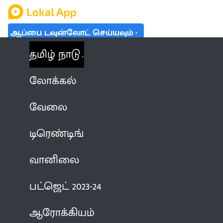
ஆப்பை டவுன்லோட் செய்யவும்
தமிழ் நாடு
லோக்கல்
வேலை
டிரெண்டிங்
வானிலை
பட்ஜெட் 2023-24
ஆரோக்கியம்