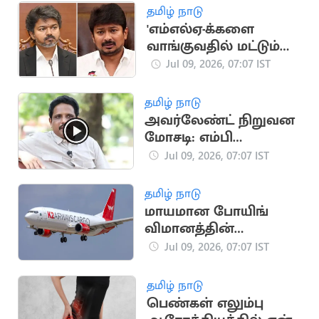
தமிழ் நாடு
'எம்எல்ஏ-க்களை
வாங்குவதில் மட்டும்
கவனம் செலுத்தாமல்
Jul 09, 2026, 07:07 IST
தண்ணீரை
வாங்குங்கள்'
தமிழ் நாடு
அவர்லேண்ட் நிறுவன
மோசடி: எம்பி
சு.வெங்கடேசன்
Jul 09, 2026, 07:07 IST
அதிரடி குற்றச்சாட்டு!
தமிழ் நாடு
மாயமான போயிங்
விமானத்தின்
பாகங்கள்
Jul 09, 2026, 07:07 IST
பலுசிஸ்தான்
கடற்கரையில் மீட்பு
தமிழ் நாடு
பெண்கள் எலும்பு