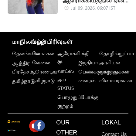
ஆரோக்கியத்தில் ஏன்
கவனம் செலுத்த
Jul 09, 2026, 06:07 IST
வேண்டும்?
மாநிலங்கள்
மற்ற பிரிவுகள்
தெலங்கானா
லோக்கல்
ஆரோக்கியம்
பக்தி
தொழில்நுட்பம்
வேலை
🌟
இந்தியா
அரசியல்
ஆந்திர
வாட்ஸ்
பிரதேசம்
டிரெண்டிங்
பெண்களுக்காக
வாழ்த்துக்கள்
அப்
தமிழ்நாடு
வைரல்
விளம்பரங்கள்
தமிழ்நாடு
STATUS
பொழுதுப்போக்கு
குற்றம்
OUR
LOKAL
OTHER
Contact Us