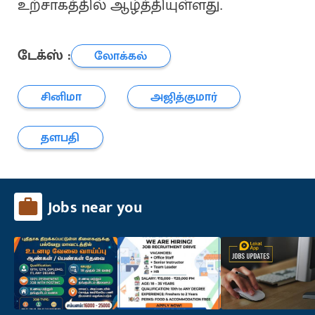
உற்சாகத்தில் ஆழ்த்தியுள்ளது.
டேக்ஸ் :
லோக்கல்
சினிமா
அஜித்குமார்
தளபதி
Jobs near you