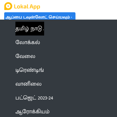
ஆப்பை டவுன்லோட் செய்யவும்
தமிழ் நாடு
லோக்கல்
வேலை
டிரெண்டிங்
வானிலை
பட்ஜெட் 2023-24
ஆரோக்கியம்