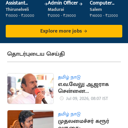
Assistant
Admin Officer
Computer
Manager
Operator
Thirunelveli
Madurai
Salem
₹15000 - ₹20000
₹12000 - ₹29000
₹16000 - ₹22000
Explore more jobs
தொடர்புடைய செய்தி
தமிழ் நாடு
எ.வ.வேலு ஆஜராக
சென்னை
உயர்நீதிமன்றம்
Jul 09, 2026, 08:07 IST
உத்தரவு
தமிழ் நாடு
முதலமைச்சர் கரூர்