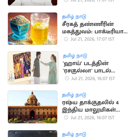
ஒட்டுமொத்த கோபம்:
பா.ரஞ்சித்
தமிழ் நாடு
சீரகத் தண்ணீரின்
மகத்துவம்: பாக்டீரியா
தொற்று முதல் இதய
Jul 21, 2026, 17:07 IST
பாதுகாப்பு வரை
தமிழ் நாடு
'ஹாய்' படத்தின்
'ரசகுல்லா' பாடல்
நாளை வெளியீடு
Jul 21, 2026, 16:07 IST
தமிழ் நாடு
ரஷ்ய தாக்குதலில் 4
இந்திய மாலுமிகள்
பலி: இந்தியா
Jul 21, 2026, 16:07 IST
கண்டனம்
தமிழ் நாடு