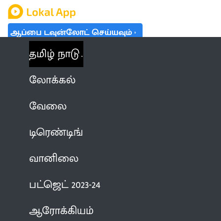
ஆப்பை டவுன்லோட் செய்யவும்
தமிழ் நாடு
லோக்கல்
வேலை
டிரெண்டிங்
வானிலை
பட்ஜெட் 2023-24
ஆரோக்கியம்