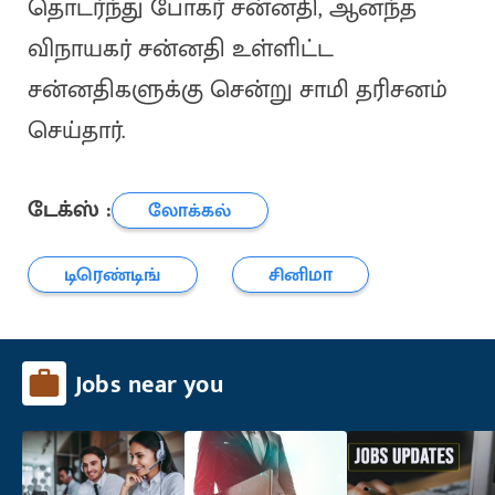
தொடர்ந்து போகர் சன்னதி, ஆனந்த
விநாயகர் சன்னதி உள்ளிட்ட
சன்னதிகளுக்கு சென்று சாமி தரிசனம்
செய்தார்.
டேக்ஸ் :
லோக்கல்
டிரெண்டிங்
சினிமா
Jobs near you