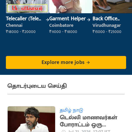
Telecaller (Tele
Garment Helper
Back Office
Sales)
Executive
Chennai
Coimbatore
Virudhunagar
(Administration)
₹18000 - ₹20000
₹11000 - ₹18000
₹15000 - ₹25000
Explore more jobs
தொடர்புடைய செய்தி
தமிழ் நாடு
டெல்லி மாணவர்கள்
போராட்டம் ஒரு
தலைமுறையின்
Jul 21, 2026, 17:07 IST