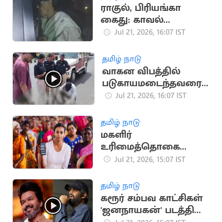
ராகுல், பிரியங்கா
கைது: காவல்
நிலையம் வந்த
Jul 21, 2026, 16:07 IST
சோனியா காந்தி
தமிழ் நாடு
வாகன விபத்தில்
படுகாயமடைந்தவரை
மீட்டு
Jul 21, 2026, 16:07 IST
மருத்துவமனையில்
சேர்த்த தவெக MLA
தமிழ் நாடு
மகளிர்
உரிமைத்தொகை
உயர்கிறதா? புதிய
Jul 21, 2026, 15:07 IST
விண்ணப்பங்கள்
பெறத் திட்டம்
தமிழ் நாடு
கரூர் சம்பவ காட்சிகள்
'ஜனநாயகன்' படத்தில்