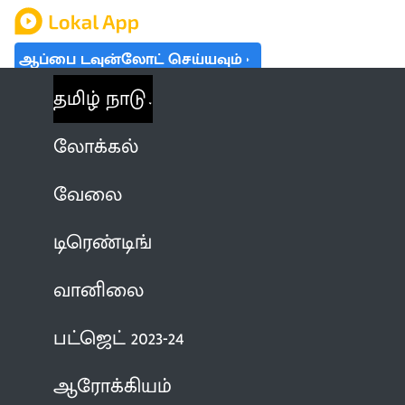
ஆப்பை டவுன்லோட் செய்யவும்
தமிழ் நாடு
லோக்கல்
வேலை
டிரெண்டிங்
வானிலை
பட்ஜெட் 2023-24
ஆரோக்கியம்