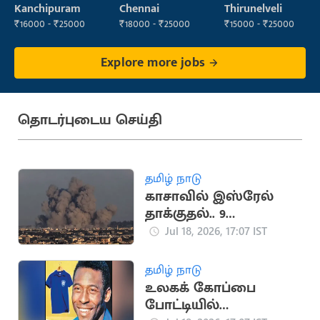
Supervisor
Operator
Kanchipuram
Chennai
Thirunelveli
₹16000 - ₹25000
₹18000 - ₹25000
₹15000 - ₹25000
Explore more jobs
தொடர்புடைய செய்தி
தமிழ் நாடு
காசாவில் இஸ்ரேல்
தாக்குதல்.. 9
பாலஸ்தீனர்கள்
Jul 18, 2026, 17:07 IST
உயிரிழப்பு
தமிழ் நாடு
உலகக் கோப்பை
போட்டியில்