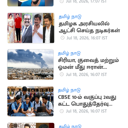
பயன்படுத்திய பீலே
Jul 18, 2026, 17:07 IST
சீருடை ரூ.47 கோடிக்கு
ஏலம்
தமிழ் நாடு
தமிழக அரசியலில்
ஆட்சி செய்த நடிகர்கள்
Jul 18, 2026, 16:07 IST
தமிழ் நாடு
சிரியா, குவைத் மற்றும்
ஓமன் மீது ஈரான்
பதிலடி தாக்குதல்
Jul 18, 2026, 16:07 IST
தமிழ் நாடு
CBSE 10-ம் வகுப்பு 2வது
கட்ட பொதுத்தேர்வு
முடிவுகள்
Jul 18, 2026, 16:07 IST
வெளியானது
தமிழ் நாடு