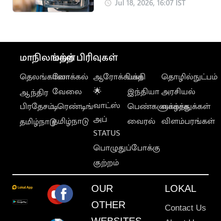
மேலாக மின்தடை..
Jul 18, 2026, 16:07 IST
மக்கள் அவதி
மாநிலங்கள்
மற்ற பிரிவுகள்
தெலங்கானா
லோக்கல்
ஆரோக்கியம்
பக்தி
தொழில்நுட்பம்
வேலை
🌟
இந்தியா
அரசியல்
ஆந்திர
வாட்ஸ்
பிரதேசம்
டிரெண்டிங்
பெண்களுக்காக
வாழ்த்துக்கள்
அப்
தமிழ்நாடு
வைரல்
விளம்பரங்கள்
தமிழ்நாடு
STATUS
பொழுதுப்போக்கு
குற்றம்
OUR
LOKAL
OTHER
Contact Us