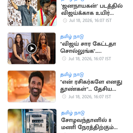
'ஜனநாயகன்' படத்தில்
விஜய்க்காக உயிர்
கொடுக்கும் நண்பன்
Jul 18, 2026, 16:07 IST
நான்”.. அமைச்சர்
ஸ்ரீநாத்
தமிழ் நாடு
"விஜய் சார கேட்டதா
சொல்லுங்க"..
திரிஷாவை நோக்கி
Jul 18, 2026, 16:07 IST
குரல் எழுப்பிய
ரசிகர்கள்
தமிழ் நாடு
"என் ரசிகர்களே எனது
தூண்கள்"... தேசிய
விருதுக்கு தனுஷ்
Jul 18, 2026, 16:07 IST
நெகிழ்ச்சி பதிவு
தமிழ் நாடு
சோழவந்தானில் 8
மணி நேரத்திற்கும்