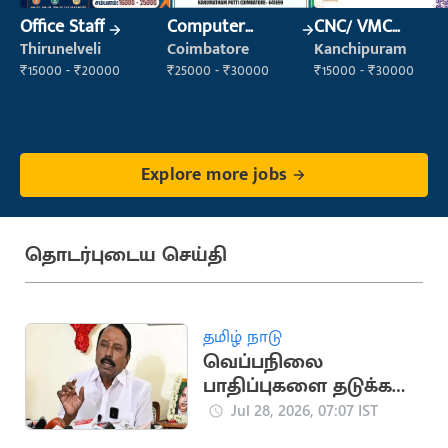
Office Staff
Computer
CNC/ VMC
Operator
Operator
Thirunelveli
Coimbatore
Kanchipuram
₹15000 - ₹20000
₹25000 - ₹30000
₹15000 - ₹30000
Explore more jobs
தொடர்புடைய செய்தி
தமிழ் நாடு
வெப்பநிலை
பாதிப்புகளை தடுக்க
ரூ.50 கோடி ஒதுக்கீடு:
Jul 28, 2026, 07:07 IST
அமைச்சர்