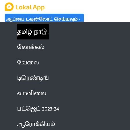
ஆப்பை டவுன்லோட் செய்யவும்
தமிழ் நாடு
லோக்கல்
வேலை
டிரெண்டிங்
வானிலை
பட்ஜெட் 2023-24
ஆரோக்கியம்