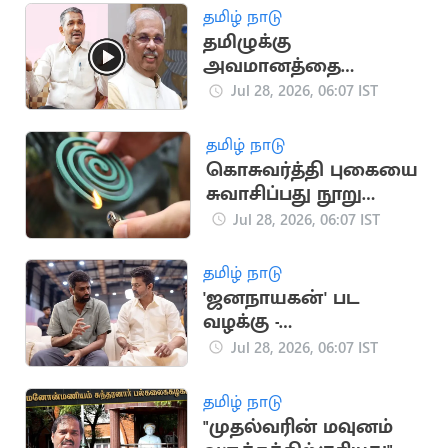
செங்கோட்டையன்
தமிழ் நாடு
தமிழுக்கு
அவமானத்தை
ஏற்படுத்திய ஆளுநர்:
Jul 28, 2026, 06:07 IST
அமைச்சர் வன்னிஅரசு
காட்டம்
தமிழ் நாடு
கொசுவர்த்தி புகையை
சுவாசிப்பது நூறு
சிகரெட்டுகளுக்கு சமம்:
Jul 28, 2026, 06:07 IST
நிபுணர்கள் எச்சரிக்கை
தமிழ் நாடு
'ஜனநாயகன்' பட
வழக்கு -
ஹெச்.வினோத்துக்கு
Jul 28, 2026, 06:07 IST
நோட்டீஸ்
தமிழ் நாடு
"முதல்வரின் மவுனம்