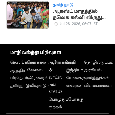
தமிழ் நாடு
ஆகஸ்ட் மாதத்தில்
தவெக கல்வி விருது
விழா
Jul 28, 2026, 06:07 IST
மாநிலங்கள்
மற்ற பிரிவுகள்
தெலங்கானா
லோக்கல்
ஆரோக்கியம்
பக்தி
தொழில்நுட்பம்
வேலை
🌟
இந்தியா
அரசியல்
ஆந்திர
வாட்ஸ்
பிரதேசம்
டிரெண்டிங்
பெண்களுக்காக
வாழ்த்துக்கள்
அப்
தமிழ்நாடு
வைரல்
விளம்பரங்கள்
தமிழ்நாடு
STATUS
பொழுதுப்போக்கு
குற்றம்