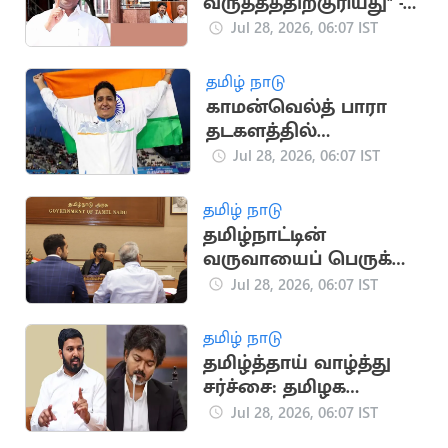
வருத்தத்திற்குரியது" -
வேல்முருகன்
Jul 28, 2026, 06:07 IST
தமிழ் நாடு
காமன்வெல்த் பாரா
தடகளத்தில்
இந்தியாவுக்கு முதல்
Jul 28, 2026, 06:07 IST
தங்கம் வென்றார்
ஷர்மிளா
தமிழ் நாடு
தமிழ்நாட்டின்
வருவாயைப் பெருக்க
குழு அமைப்பு
Jul 28, 2026, 06:07 IST
தமிழ் நாடு
தமிழ்த்தாய் வாழ்த்து
சர்ச்சை: தமிழக
அரசை சாடிய ஆளூர்
Jul 28, 2026, 06:07 IST
ஷாநவாஸ்