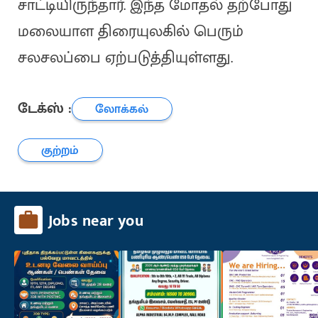
சாட்டியிருந்தார். இந்த மோதல் தற்போது
மலையாள திரையுலகில் பெரும்
சலசலப்பை ஏற்படுத்தியுள்ளது.
டேக்ஸ் :
லோக்கல்
குற்றம்
Jobs near you