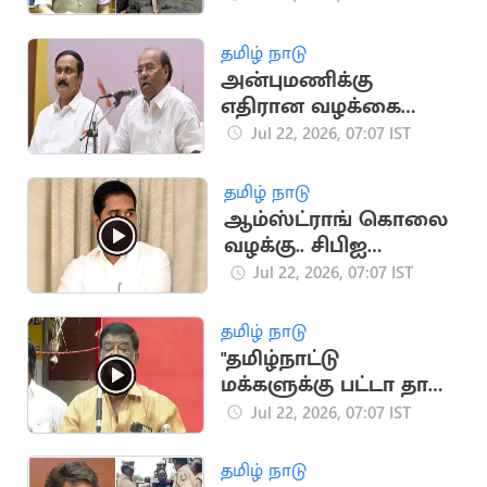
தயார்''.. மத்திய
அமைச்சர்
தமிழ் நாடு
அன்புமணிக்கு
எதிரான வழக்கை
வாபஸ் பெற்றார்
Jul 22, 2026, 07:07 IST
ராமதாஸ்
தமிழ் நாடு
ஆம்ஸ்ட்ராங் கொலை
வழக்கு.. சிபிஐ
விசாரணைக்கு
Jul 22, 2026, 07:07 IST
உச்சநீதிமன்றம்
அனுமதி
தமிழ் நாடு
"தமிழ்நாட்டு
மக்களுக்கு பட்டா தான்
புத்தி வரும்".. சிவாஜி
Jul 22, 2026, 07:07 IST
கிருஷ்ணமூர்த்தி
தமிழ் நாடு