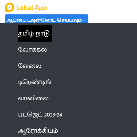
ஆப்பை டவுன்லோட் செய்யவும்
தமிழ் நாடு
லோக்கல்
வேலை
டிரெண்டிங்
வானிலை
பட்ஜெட் 2023-24
ஆரோக்கியம்