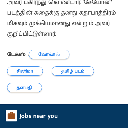
அவர் பகிர்ந்து கொண்டார். 'சேயோன்'
படத்தின் கதைக்கு தனது கதாபாத்திரம்
மிகவும் முக்கியமானது என்றும் அவர்
குறிப்பிட்டுள்ளார்.
டேக்ஸ் :
லோக்கல்
சினிமா
தமிழ் படம்
தளபதி
Jobs near you