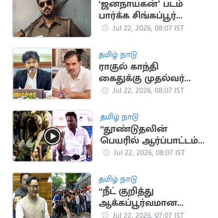
‘ஜனநாயகன்’ படம்
பார்க்க சிங்கப்பூர்
நிறுவனம் விடுமுறை
Jul 22, 2026, 08:07 IST
அறிவிப்பு
தமிழ் நாடு
ராகுல் காந்தி
கைதுக்கு முதல்வர்
விஜய் கண்டனம்
Jul 22, 2026, 08:07 IST
தமிழ் நாடு
“தூண்டுதலின்
பெயரில் ஆர்ப்பாட்டம்
செய்தால் கைது”..
Jul 22, 2026, 08:07 IST
அமைச்சர் ராஜ்மோகன்
விளக்கம்
தமிழ் நாடு
“நீட் குறித்து
ஆக்கப்பூர்வமான
விவாதம் நடத்த அரசு
Jul 22, 2026, 07:07 IST