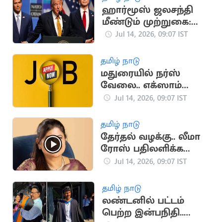
ஹார்மூஸ் ஜலசந்தி
மீண்டும் முற்றுகை:
டிரம்ப் அறிவிப்பால்
Jul 14, 2026, 09:07 IST
பதற்றம்
தமிழ் நாடு
மதுரையில் நர்ஸ்
வேலை.. எக்ஸாம்
கிடையாது
Jul 14, 2026, 09:07 IST
தமிழ் நாடு
தேர்தல் வழக்கு.. லீமா
ரோஸ் பதிலளிக்க
உத்தரவு
Jul 14, 2026, 09:07 IST
தமிழ் நாடு
லண்டனில் பட்டம்
பெற்ற இன்பநிதி..