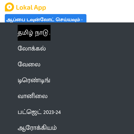
ஆப்பை டவுன்லோட் செய்யவும்
தமிழ் நாடு
லோக்கல்
வேலை
டிரெண்டிங்
வானிலை
பட்ஜெட் 2023-24
ஆரோக்கியம்