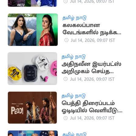
சவால்
Jul 14, 2026, 09:07 IST
காத்திருக்கிறது: பென்
டக்கெட்
தமிழ் நாடு
கலகலப்பான
வேடங்களில் நடிக்க
ஆசை -ஐஸ்வர்யா
Jul 14, 2026, 09:07 IST
ராஜேஷ்
தமிழ் நாடு
அதிநவீன இயர்பட்ஸ்
அறிமுகம் செய்த
நத்திங்!
Jul 14, 2026, 09:07 IST
தமிழ் நாடு
பெத்தி திரைப்படம்
ஓடிடியில் வெளியீடு:
இயக்குநர் புச்சி பாபு
Jul 14, 2026, 09:07 IST
சானா நெகிழ்ச்சி
தமிழ் நாடு