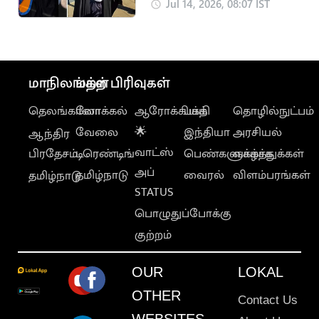
கட்டியணைத்து
Jul 14, 2026, 08:07 IST
வாழ்த்திய
மு.க.ஸ்டாலின்
மாநிலங்கள்
மற்ற பிரிவுகள்
தெலங்கானா
லோக்கல்
ஆரோக்கியம்
பக்தி
தொழில்நுட்பம்
வேலை
🌟
இந்தியா
அரசியல்
ஆந்திர
வாட்ஸ்
பிரதேசம்
டிரெண்டிங்
பெண்களுக்காக
வாழ்த்துக்கள்
அப்
தமிழ்நாடு
வைரல்
விளம்பரங்கள்
தமிழ்நாடு
STATUS
பொழுதுப்போக்கு
குற்றம்
OUR
LOKAL
OTHER
Contact Us