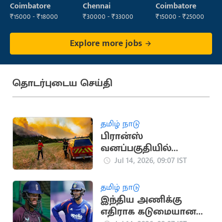
Manager
Service Executive
Coimbatore
Chennai
Coimbatore
(Customer
₹15000 - ₹18000
₹30000 - ₹33000
₹15000 - ₹25000
Service)
Explore more jobs
தொடர்புடைய செய்தி
தமிழ் நாடு
பிரான்ஸ்
வனப்பகுதியில்
காட்டுத்தீ: 3,250 ஏக்கர்
Jul 14, 2026, 09:07 IST
நிலம் சேதம்
தமிழ் நாடு
இந்திய அணிக்கு
எதிராக கடுமையான