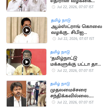
எதிரான வழக்கை
வாபஸ் பெற்றார்
Jul 22, 2026, 07:07 IST
ராமதாஸ்
தமிழ் நாடு
ஆம்ஸ்ட்ராங் கொலை
வழக்கு.. சிபிஐ
விசாரணைக்கு
Jul 22, 2026, 07:07 IST
உச்சநீதிமன்றம்
அனுமதி
தமிழ் நாடு
"தமிழ்நாட்டு
மக்களுக்கு பட்டா தான்
புத்தி வரும்".. சிவாஜி
Jul 22, 2026, 07:07 IST
கிருஷ்ணமூர்த்தி
தமிழ் நாடு
முதலமைச்சரை
சந்திக்கவில்லை..
உண்மையை உடைத்த
Jul 22, 2026, 07:07 IST
தெருக்குரல் அறிவு