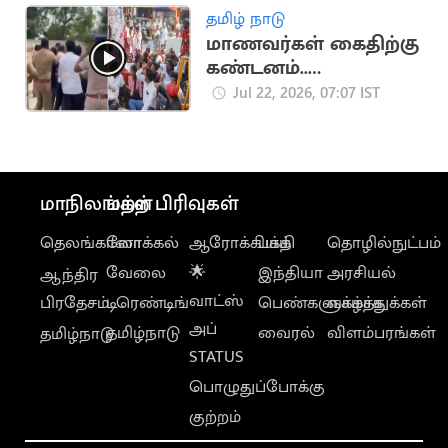
தமிழ் நாடு
மாணவர்கள் கைதிற்கு
கண்டனம்..
திருவொற்றியூர்
Jul 22, 2026, 07:07 IST
காவல் நிலையம்
முற்றுகை
மாநிலங்கள்
மற்ற பிரிவுகள்
தெலங்கானா
லோக்கல்
ஆரோக்கியம்
பக்தி
தொழில்நுட்பம்
வேலை
🌟
இந்தியா
அரசியல்
ஆந்திர
வாட்ஸ்
பிரதேசம்
டிரெண்டிங்
பெண்களுக்காக
வாழ்த்துக்கள்
அப்
தமிழ்நாடு
வைரல்
விளம்பரங்கள்
தமிழ்நாடு
STATUS
பொழுதுப்போக்கு
குற்றம்