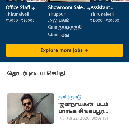
Office Staff
Showroom Sales
Assistant
Executive (Retail
Manager
Thirunelveli
Tiruppur
Thirunelveli
Sales)
₹15000 - ₹20000
அனுபவம்
₹15000 - ₹20000
பொருத்து/தகுதி
பொருத்து
Explore more jobs
தொடர்புடைய செய்தி
தமிழ் நாடு
‘ஜனநாயகன்’ படம்
பார்க்க சிங்கப்பூர்
நிறுவனம் விடுமுறை
Jul 22, 2026, 08:07 IST
அறிவிப்பு