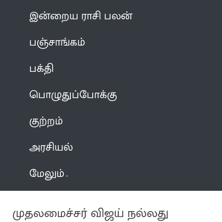
இன்றைய ராசி பலன்
பஞ்சாங்கம்
பக்தி
பொழுதுப்போக்கு
குற்றம்
அரசியல்
மேலும்
முதலமைச்சர் விஜய் நல்லது