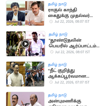
தமிழ் நாடு
ராகுல் காந்தி
கைதுக்கு முதல்வர்
விஜய் கண்டனம்
Jul 22, 2026, 08:07 IST
தமிழ் நாடு
“தூண்டுதலின்
பெயரில் ஆர்ப்பாட்டம்
செய்தால் கைது”..
Jul 22, 2026, 08:07 IST
அமைச்சர் ராஜ்மோகன்
விளக்கம்
தமிழ் நாடு
“நீட் குறித்து
ஆக்கப்பூர்வமான
விவாதம் நடத்த அரசு
Jul 22, 2026, 07:07 IST
தயார்''.. மத்திய
அமைச்சர்
தமிழ் நாடு
அன்புமணிக்கு