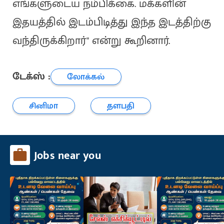
எங்களுடைய நம்பிக்கை. மக்களின்
இதயத்தில் இடம்பிடித்து இந்த இடத்திற்கு
வந்திருக்கிறார்" என்று கூறினார்.
டேக்ஸ் :
லோக்கல்
சினிமா
தளபதி
Jobs near you