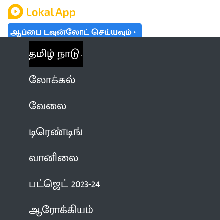
ஆப்பை டவுன்லோட் செய்யவும்
தமிழ் நாடு
லோக்கல்
வேலை
டிரெண்டிங்
வானிலை
பட்ஜெட் 2023-24
ஆரோக்கியம்