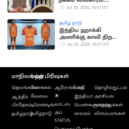
நீக்கம் விவகாரம்..
மெட்டாவுக்கு மீண்டும்
Jul 30, 2026, 16:07 IST
சம்மன்
தமிழ் நாடு
இந்திய ஹாக்கி
அணிக்கு காவி நிற
ஜெர்சி
Jul 30, 2026, 16:07 IST
மாநிலங்கள்
மற்ற பிரிவுகள்
தெலங்கானா
லோக்கல்
ஆரோக்கியம்
பக்தி
தொழில்நுட்பம்
வேலை
🌟
இந்தியா
அரசியல்
ஆந்திர
வாட்ஸ்
பிரதேசம்
டிரெண்டிங்
பெண்களுக்காக
வாழ்த்துக்கள்
அப்
தமிழ்நாடு
வைரல்
விளம்பரங்கள்
தமிழ்நாடு
STATUS
பொழுதுப்போக்கு