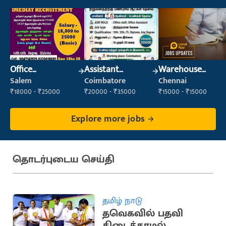
Office
Assistant
Warehouse
Maintenance
Manager
Supervisor
Salem
Coimbatore
Chennai
Staff
(Warehouse &
₹18000 - ₹25000
₹20000 - ₹35000
₹15000 - ₹15000
Fulfillment)
Explore more jobs
தொடர்புடைய செய்தி
தமிழ் நாடு
தவெகவில் பதவி
கிடைக்காமல்