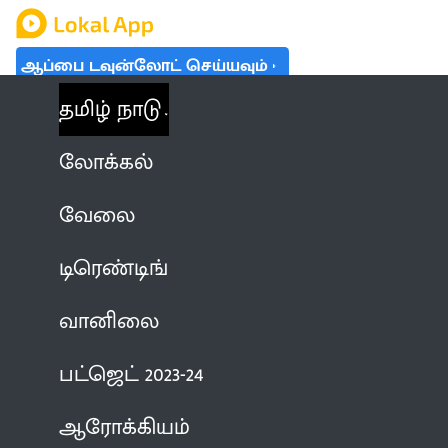
ஆப்பை டவுன்லோட் செய்யவும்
தமிழ் நாடு
லோக்கல்
வேலை
டிரெண்டிங்
வானிலை
பட்ஜெட் 2023-24
ஆரோக்கியம்