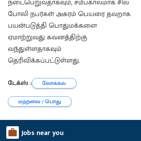
நடைபெறுவதாகவும், சமீபகாலமாக சில
போலி நபர்கள் அகரம் பெயரை தவறாக
பயன்படுத்தி பொதுமக்களை
ஏமாற்றுவது கவனத்திற்கு
வந்துள்ளதாகவும்
தெரிவிக்கப்பட்டுள்ளது.
டேக்ஸ் :
லோக்கல்
மற்றவை / பொது
Jobs near you