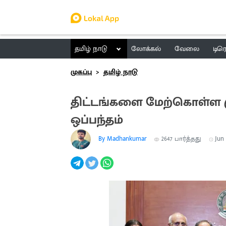
தமிழ் நாடு
லோக்கல்
வேலை
டிர
முகப்பு
தமிழ் நாடு
திட்டங்களை மேற்கொள்ள ம
ஒப்பந்தம்
By Madhankumar
2647
பார்த்தது
Jun 