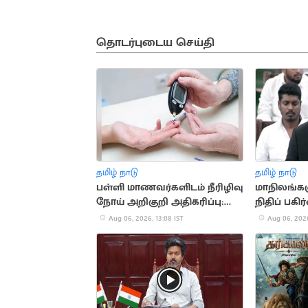
தொடர்புடைய செய்தி
தமிழ் நாடு
தமிழ் நாடு
பள்ளி மாணவர்களிடம் நீரிழிவு
மாநிலங்க
நோய் அறிகுறி அதிகரிப்பு:
நிதிப் பகிர
அதிர்ச்சி தகவல்
சட்டப்பேர
Aug 06, 2026, 13:08 IST
Aug 06, 2026
தீர்மானம்