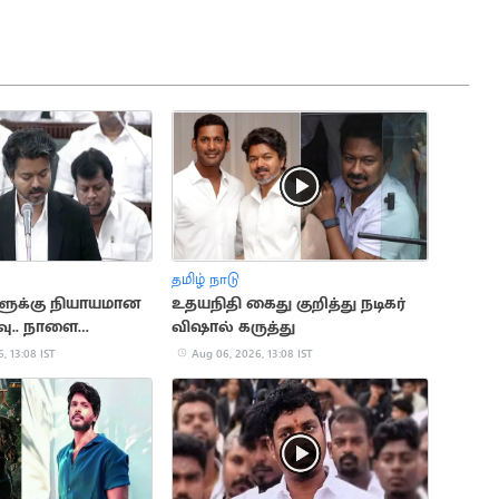
தமிழ் நாடு
ளுக்கு நியாயமான
உதயநிதி கைது குறித்து நடிகர்
்வு.. நாளை
விஷால் கருத்து
வையில் தனித்
, 13:08 IST
Aug 06, 2026, 13:08 IST