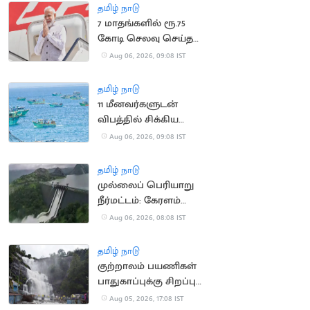
தமிழ் நாடு
7 மாதங்களில் ரூ.75
கோடி செலவு செய்த
பிரதமர் மோடி
Aug 06, 2026, 09:08 IST
தமிழ் நாடு
11 மீனவர்களுடன்
விபத்தில் சிக்கிய
இந்திய மீனவர்களின்
Aug 06, 2026, 09:08 IST
படகு
தமிழ் நாடு
முல்லைப் பெரியாறு
நீர்மட்டம்: கேரளம்
அமைச்சர் எச்சரிக்கை
Aug 06, 2026, 08:08 IST
தமிழ் நாடு
குற்றாலம் பயணிகள்
பாதுகாப்புக்கு சிறப்பு
கண்காணிப்பு குழு
Aug 05, 2026, 17:08 IST