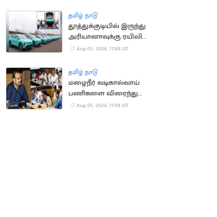
அமைக்க உத்தரவு
தமிழ் நாடு
தூத்துக்குடியில் இருந்து
அரியானாவுக்கு ரயிலில்
செல்லும் மின்சார
Aug 05, 2026, 17:08 IST
கார்கள்
தமிழ் நாடு
மழைநீர் வடிகால்வாய்
பணிகளை விரைந்து
முடிக்க உத்தரவு
Aug 05, 2026, 17:08 IST