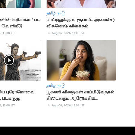
தமிழ் நாடு
ஷனின் ‘கரிகாலா’ பட
பாட்டிலுக்கு 10 ரூபாய்.. அமைச்சர்
க் வெளியீடு
விக்னேஷ் விளக்கம்
, 13:08 IST
Aug 06, 2026, 13:08 IST
தமிழ் நாடு
 புதிய புரோமோவை
பூசணி விதைகள் சாப்பிடுவதால்
 படக்குழு
கிடைக்கும் ஆரோக்கிய
நன்மைகள்
, 13:08 IST
Aug 06, 2026, 13:08 IST