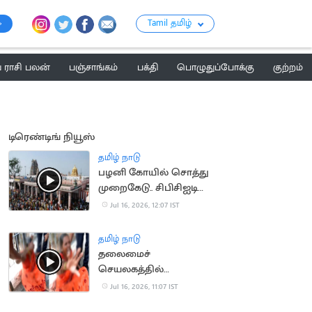
Tamil தமிழ்
ராசி பலன்
பஞ்சாங்கம்
பக்தி
பொழுதுப்போக்கு
குற்றம்
டிரெண்டிங் நியூஸ்
தமிழ் நாடு
பழனி கோயில் சொத்து
முறைகேடு.. சிபிசிஐடி
விசாரணை
Jul 16, 2026, 12:07 IST
தமிழ் நாடு
தலைமைச்
செயலகத்தில்
தீக்குளிக்க முயன்ற
Jul 16, 2026, 11:07 IST
பெண்