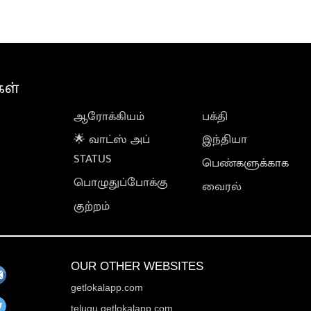
கள்
ஆரோக்கியம்
பக்தி
🌟 வாட்ஸ் அப்
இந்தியா
STATUS
பெண்களுக்காக
பொழுதுப்போக்கு
வைரல்
குற்றம்
OUR OTHER WEBSITES
getlokalapp.com
telugu.getlokalapp.com