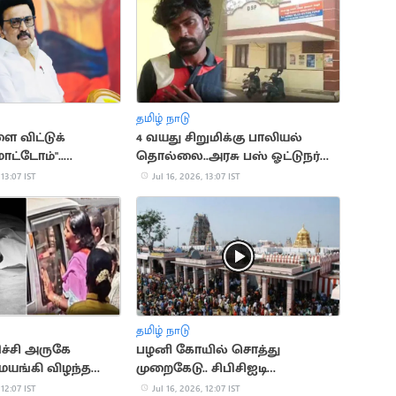
தமிழ் நாடு
 விட்டுக்
4 வயது சிறுமிக்கு பாலியல்
ாட்டோம்"..
தொல்லை..அரசு பஸ் ஓட்டுநர்
ின் பேச்சு
கைது
 13:07 IST
Jul 16, 2026, 13:07 IST
தமிழ் நாடு
ிச்சி அருகே
பழனி கோயில் சொத்து
 மயங்கி விழந்த
முறைகேடு.. சிபிசிஐடி
யிரிழப்பு
விசாரணை
 12:07 IST
Jul 16, 2026, 12:07 IST