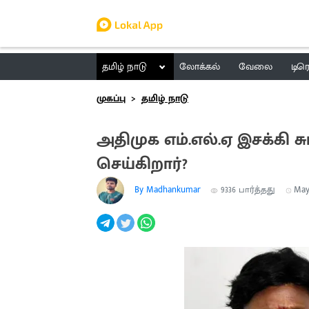
தமிழ் நாடு
லோக்கல்
வேலை
டிர
முகப்பு
தமிழ் நாடு
அதிமுக எம்.எல்.ஏ இசக்கி 
செய்கிறார்?
By Madhankumar
9336
பார்த்தது
May 