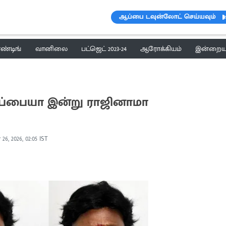
ஆப்பை டவுன்லோட் செய்யவும்
ெண்டிங்
வானிலை
பட்ஜெட் 2023-24
ஆரோக்கியம்
இன்றைய 
சுப்பையா இன்று ராஜினாமா
26, 2026, 02:05 IST