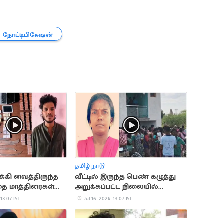
நோட்டிபிகேஷன்
தமிழ் நாடு
துக்கி வைத்திருந்த
வீட்டில் இருந்த பெண் கழுத்து
தை மாத்திரைகள்
அறுக்கப்பட்ட நிலையில்
சடலமாக மீட்பு
 13:07 IST
Jul 16, 2026, 13:07 IST