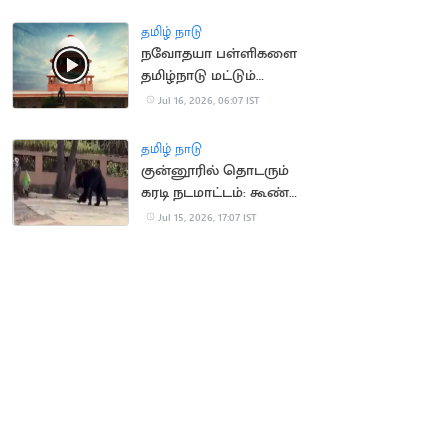
திட்டம்?
தமிழ் நாடு
நவோதயா பள்ளிகளை
தமிழ்நாடு மட்டும்
நிராகரிப்பது ஏன்? -
Jul 16, 2026, 06:07 IST
உச்சநீதிமன்றம்
தமிழ் நாடு
குன்னூரில் தொடரும்
கரடி நடமாட்டம்: கூண்டு
வைக்க பொதுமக்கள்
Jul 15, 2026, 17:07 IST
கோரிக்கை