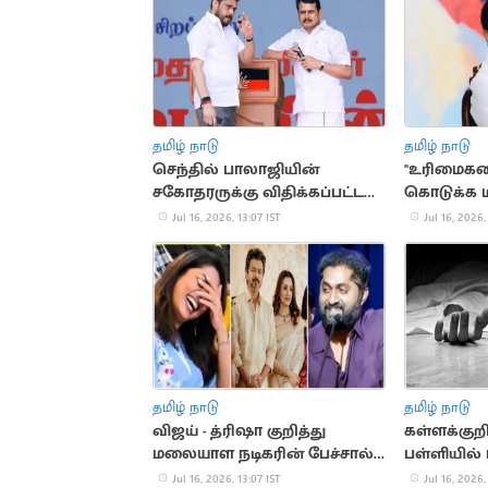
தமிழ் நாடு
தமிழ் நாடு
செந்தில் பாலாஜியின்
"உரிமைகளை
சகோதரருக்கு விதிக்கப்பட்ட
கொடுக்க ம
நிபந்தனைகளில் தளர்வு
மு.க.ஸ்டால
Jul 16, 2026, 13:07 IST
Jul 16, 2026,
தமிழ் நாடு
தமிழ் நாடு
விஜய் - த்ரிஷா குறித்து
கள்ளக்குற
மலையாள நடிகரின் பேச்சால்
பள்ளியில்
சர்ச்சை
மாணவன் உ
Jul 16, 2026, 13:07 IST
Jul 16, 2026,