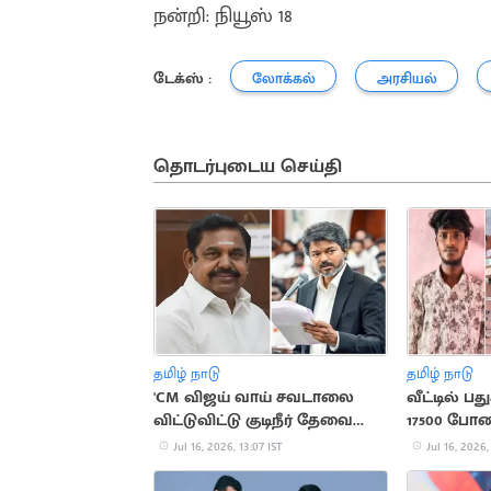
நன்றி: நியூஸ் 18
டேக்ஸ் :
லோக்கல்
அரசியல்
தொடர்புடைய செய்தி
தமிழ் நாடு
தமிழ் நாடு
'CM விஜய் வாய் சவடாலை
வீட்டில் ப
விட்டுவிட்டு குடிநீர் தேவையை
17500 போ
பூர்த்தி பண்ணுங்க'
பறிமுதல்
Jul 16, 2026, 13:07 IST
Jul 16, 2026,