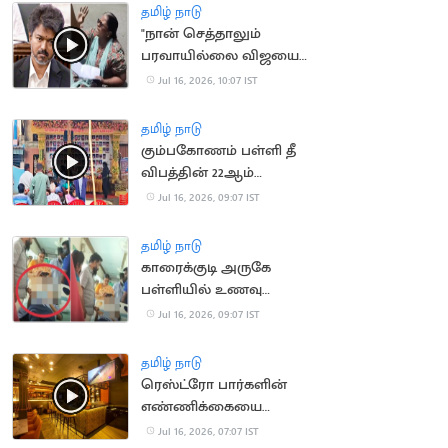
தமிழ் நாடு
"நான் செத்தாலும்
பரவாயில்லை விஜயை
பாக்கணும்".. பெண்
Jul 16, 2026, 10:07 IST
போராட்டம்
தமிழ் நாடு
கும்பகோணம் பள்ளி தீ
விபத்தின் 22ஆம்
ஆண்டு நினைவு தினம்
Jul 16, 2026, 09:07 IST
அனுசரிப்பு
தமிழ் நாடு
காரைக்குடி அருகே
பள்ளியில் உணவு
சாப்பிட்ட மாணவிகள்
Jul 16, 2026, 09:07 IST
திடீரென மயக்கம்
தமிழ் நாடு
ரெஸ்ட்ரோ பார்களின்
எண்ணிக்கையை
அதிகரிக்க TN அரசு
Jul 16, 2026, 07:07 IST