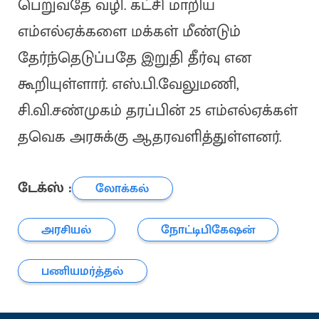
பெறுவதே வழி. கட்சி மாறிய
எம்எல்ஏக்களை மக்கள் மீண்டும்
தேர்ந்தெடுப்பதே இறுதி தீர்வு என
கூறியுள்ளார். எஸ்.பி.வேலுமணி,
சி.வி.சண்முகம் தரப்பின் 25 எம்எல்ஏக்கள்
தவெக அரசுக்கு ஆதரவளித்துள்ளனர்.
டேக்ஸ் :
லோக்கல்
அரசியல்
நோட்டிபிகேஷன்
பணியமர்த்தல்