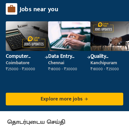
Jobs near you
Computer
Data Entry
Quality
Operator
Operator
Inspector
Coimbatore
Chennai
Kanchipuram
₹25000 - ₹30000
₹18000 - ₹30000
₹18000 - ₹25000
Explore more jobs
தொடர்புடைய செய்தி