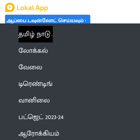
ஆப்பை டவுன்லோட் செய்யவும்
தமிழ் நாடு
லோக்கல்
வேலை
டிரெண்டிங்
வானிலை
பட்ஜெட் 2023-24
ஆரோக்கியம்