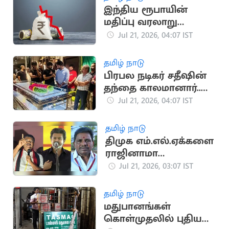
இந்திய ரூபாயின்
மதிப்பு வரலாறு
காணாத வீழ்ச்சி
Jul 21, 2026, 04:07 IST
தமிழ் நாடு
பிரபல நடிகர் சதீஷின்
தந்தை காலமானார்..
உருக்கமான அஞ்சலி
Jul 21, 2026, 04:07 IST
தமிழ் நாடு
திமுக எம்.எல்.ஏக்களை
ராஜினாமா
செய்யச்சொல்லி
Jul 21, 2026, 03:07 IST
மிரட்டல்..? பரபரப்பு
தமிழ் நாடு
மதுபானங்கள்
கொள்முதலில் புதிய