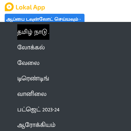
ஆப்பை டவுன்லோட் செய்யவும்
தமிழ் நாடு
லோக்கல்
வேலை
டிரெண்டிங்
வானிலை
பட்ஜெட் 2023-24
ஆரோக்கியம்