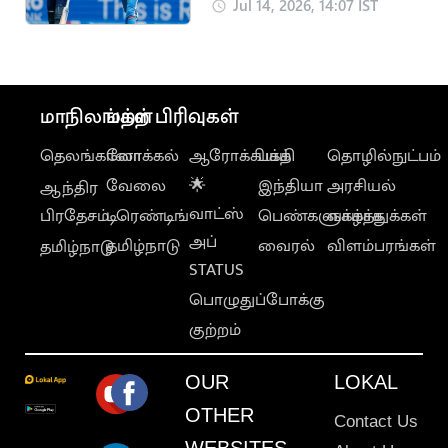
ரன்கள் இலக்கு
Jul 14, 2026, 14:07 IST
மாநிலங்கள்
மற்ற பிரிவுகள்
தெலங்கானா
லோக்கல்
ஆரோக்கியம்
பக்தி
தொழில்நுட்பம்
வேலை
🌟
இந்தியா
அரசியல்
ஆந்திர
வாட்ஸ்
பிரதேசம்
டிரெண்டிங்
பெண்களுக்காக
வாழ்த்துக்கள்
அப்
தமிழ்நாடு
வைரல்
விளம்பரங்கள்
தமிழ்நாடு
STATUS
பொழுதுப்போக்கு
குற்றம்
OUR
LOKAL
OTHER
Contact Us