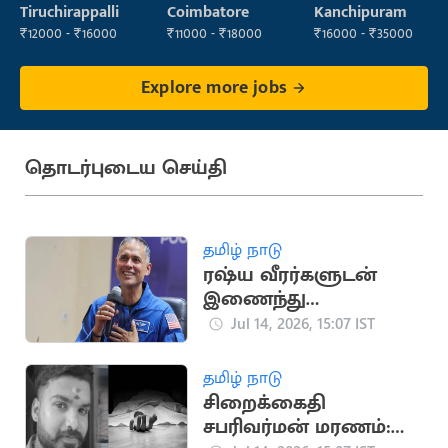
Operator
Tiruchirappalli
Coimbatore
Kanchipuram
₹12000 - ₹16000
₹11000 - ₹18000
₹16000 - ₹35000
Explore more jobs
தொடர்புடைய செய்தி
தமிழ் நாடு
ரஷ்ய வீரர்களுடன்
இணைந்து
விண்வெளி
Jul 14, 2026, 15:07 IST
பயணத்தை
தொடங்கினார் அனில்
தமிழ் நாடு
மேனன்
சிறைக்கைதி
சபரிவர்மன் மரணம்: