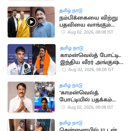
பாஜக தலைவர் கடிதம்
தமிழ் நாடு
நம்பிக்கையை விற்று
பதவியை வாங்கும்
நச்சுப்பாம்புகள்:
Aug 02, 2026, 08:08 IST
தயாநிதி மாறன் தாக்கு
தமிழ் நாடு
காமன்வெல்த் போட்டி..
இந்திய வீரர் அங்குஷ்
பங்கல் தங்கம்
Aug 02, 2026, 08:08 IST
வென்றார்
தமிழ் நாடு
"காமன்வெல்த்
போட்டியில் பதக்கம்
வென்ற தமிழர்கள்"..
Aug 02, 2026, 08:08 IST
நயினார் நாகேந்திரன்
வாழ்த்து
தமிழ் நாடு
சென்னையில் 32 டன்