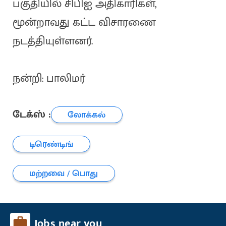
பகுதியில் சிபிஐ அதிகாரிகள்,
மூன்றாவது கட்ட விசாரணை
நடத்தியுள்ளனர்.
நன்றி: பாலிமர்
டேக்ஸ் :
லோக்கல்
டிரெண்டிங்
மற்றவை / பொது
Jobs near you