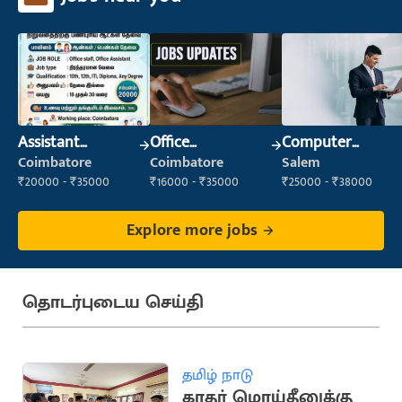
Assistant
Office
Computer
Manager
Administrator
Operator
Coimbatore
Coimbatore
Salem
₹20000 - ₹35000
₹16000 - ₹35000
₹25000 - ₹38000
Explore more jobs
தொடர்புடைய செய்தி
தமிழ் நாடு
காதர் மொய்தீனுக்கு