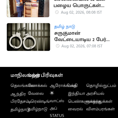
பழைய பொருட்கள்
சேகரிக்கப்பட்டு
Aug 02, 2026, 08:08 IST
அகற்றம்
தமிழ் நாடு
சருகுமான்
வேட்டையாடிய 2 பேர்
கைது.. நாட்டு
Aug 02, 2026, 07:08 IST
துப்பாக்கிகள் பறிமுதல்
மாநிலங்கள்
மற்ற பிரிவுகள்
தெலங்கானா
லோக்கல்
ஆரோக்கியம்
பக்தி
தொழில்நுட்பம்
வேலை
🌟
இந்தியா
அரசியல்
ஆந்திர
வாட்ஸ்
பிரதேசம்
டிரெண்டிங்
பெண்களுக்காக
வாழ்த்துக்கள்
அப்
தமிழ்நாடு
வைரல்
விளம்பரங்கள்
தமிழ்நாடு
STATUS