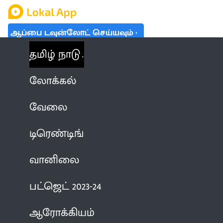
ஆப்பை டவுன்லோட் செய்யவும்
தமிழ் நாடு
லோக்கல்
வேலை
டிரெண்டிங்
வானிலை
பட்ஜெட் 2023-24
ஆரோக்கியம்