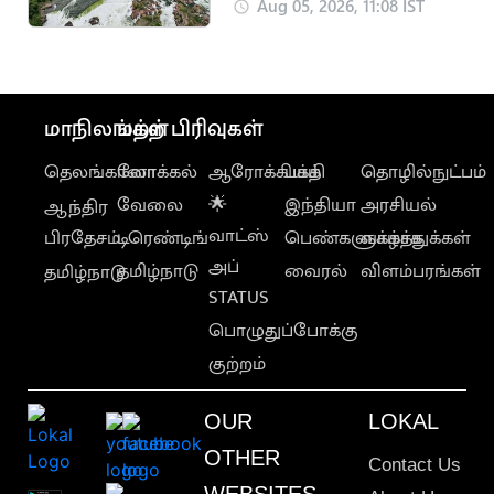
கனஅடியாக அதிகரிப்பு
Aug 05, 2026, 11:08 IST
மாநிலங்கள்
மற்ற பிரிவுகள்
தெலங்கானா
லோக்கல்
ஆரோக்கியம்
பக்தி
தொழில்நுட்பம்
வேலை
🌟
இந்தியா
அரசியல்
ஆந்திர
வாட்ஸ்
பிரதேசம்
டிரெண்டிங்
பெண்களுக்காக
வாழ்த்துக்கள்
அப்
தமிழ்நாடு
வைரல்
விளம்பரங்கள்
தமிழ்நாடு
STATUS
பொழுதுப்போக்கு
குற்றம்
OUR
LOKAL
OTHER
Contact Us