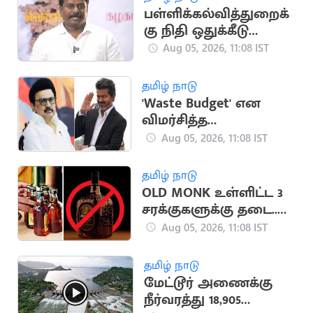
பள்ளிக்கல்வித்துறைக்
கு நிதி ஒதுக்கீடு
குறைப்பா? - அமைச்சர்
Aug 05, 2026, 11:08 IST
ராஜ்மோகன் பதில்
தமிழ் நாடு
'Waste Budget' என
விமர்சித்த
மு.க.ஸ்டாலினுக்கு
Aug 05, 2026, 11:08 IST
தவெக ஐடி விங்
பதிலடி
தமிழ் நாடு
OLD MONK உள்ளிட்ட 3
சரக்குகளுக்கு தடை..
மதுபிரியர்களுக்கு
Aug 05, 2026, 11:08 IST
ஷாக்
தமிழ் நாடு
மேட்டூர் அணைக்கு
நீர்வரத்து 18,905