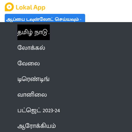
ஆப்பை டவுன்லோட் செய்யவும்
தமிழ் நாடு
லோக்கல்
வேலை
டிரெண்டிங்
வானிலை
பட்ஜெட் 2023-24
ஆரோக்கியம்