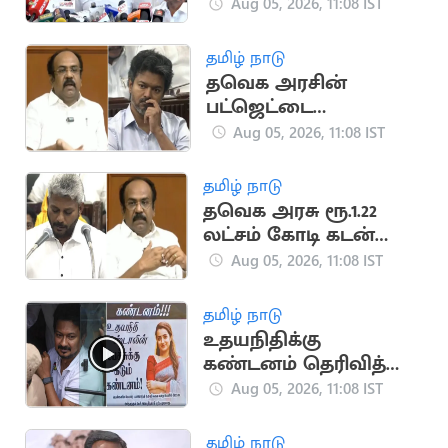
என்றால் Purchase”..
Aug 05, 2026, 11:08 IST
உதயநிதி ஸ்டாலின்
தமிழ் நாடு
தவெக அரசின்
பட்ஜெட்டை
கடுமையாக விமர்சனம்
Aug 05, 2026, 11:08 IST
செய்த தங்கம்
தென்னரசு
தமிழ் நாடு
தவெக அரசு ரூ.1.22
லட்சம் கோடி கடன்
வாங்கும்.. தங்கம்
Aug 05, 2026, 11:08 IST
தென்னரசு
தமிழ் நாடு
உதயநிதிக்கு
கண்டனம் தெரிவித்து
திரிஷா ரசிகர்கள்
Aug 05, 2026, 11:08 IST
மதுரையில் போஸ்டர்
தமிழ் நாடு