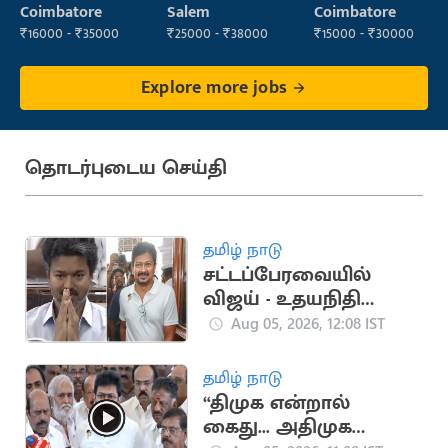
Administrator
Operator
Coimbatore
Salem
Coimbatore
₹16000 - ₹35000
₹25000 - ₹38000
₹15000 - ₹30000
Explore more jobs
தொடர்புடைய செய்தி
தமிழ் நாடு
சட்டப்பேரவையில்
விஜய் - உதயநிதி
பரஸ்பரம் வணக்கம்..
Aug 05, 2026, 12:08 IST
கவனம் ஈர்த்த நிகழ்வு
தமிழ் நாடு
“திமுக என்றால்
கைது... அதிமுக