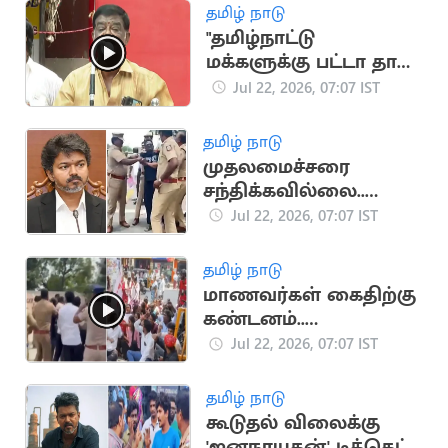
அனுமதி
தமிழ் நாடு
"தமிழ்நாட்டு
மக்களுக்கு பட்டா தான்
புத்தி வரும்".. சிவாஜி
Jul 22, 2026, 07:07 IST
கிருஷ்ணமூர்த்தி
தமிழ் நாடு
முதலமைச்சரை
சந்திக்கவில்லை..
உண்மையை உடைத்த
Jul 22, 2026, 07:07 IST
தெருக்குரல் அறிவு
தமிழ் நாடு
மாணவர்கள் கைதிற்கு
கண்டனம்..
திருவொற்றியூர்
Jul 22, 2026, 07:07 IST
காவல் நிலையம்
முற்றுகை
தமிழ் நாடு
கூடுதல் விலைக்கு
'ஜனநாயகன்' டிக்கெட்