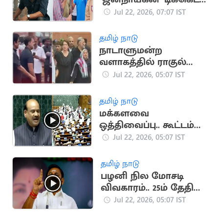
விற்பனை.. ரசிகர்கள்
Jul 22, 2026, 07:07 IST
வாக்குவாதம்
தமிழ் நாடு
நாடாளுமன்ற
வளாகத்தில் ராகுல்
காந்தி தலைமையில்
Jul 22, 2026, 05:07 IST
மீண்டும் போராட்டம்
தமிழ் நாடு
மக்களவை
ஒத்திவைப்பு.. கூட்டம்
தொடங்கியது முதலே
Jul 22, 2026, 05:07 IST
எதிர்க்கட்சி எம்பிக்கள்
அமளி
தமிழ் நாடு
பழனி நில மோசடி
விவகாரம்.. 25ம் தேதி
அதிமுக போராட்டம்
Jul 22, 2026, 05:07 IST