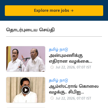
Explore more jobs
தொடர்புடைய செய்தி
தமிழ் நாடு
அன்புமணிக்கு
எதிரான வழக்கை
வாபஸ் பெற்றார்
Jul 22, 2026, 07:07 IST
ராமதாஸ்
தமிழ் நாடு
ஆம்ஸ்ட்ராங் கொலை
வழக்கு.. சிபிஐ
விசாரணைக்கு
Jul 22, 2026, 07:07 IST
உச்சநீதிமன்றம்