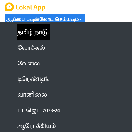
ஆப்பை டவுன்லோட் செய்யவும்
தமிழ் நாடு
லோக்கல்
வேலை
டிரெண்டிங்
வானிலை
பட்ஜெட் 2023-24
ஆரோக்கியம்