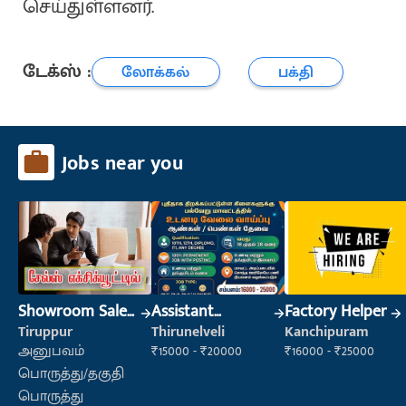
செய்துள்ளனர்.
டேக்ஸ் :
லோக்கல்
பக்தி
Jobs near you
Showroom Sales
Assistant
Factory Helper
Executive (Retail
Manager
Tiruppur
Thirunelveli
Kanchipuram
Sales)
அனுபவம்
₹15000 - ₹20000
₹16000 - ₹25000
பொருத்து/தகுதி
பொருத்து