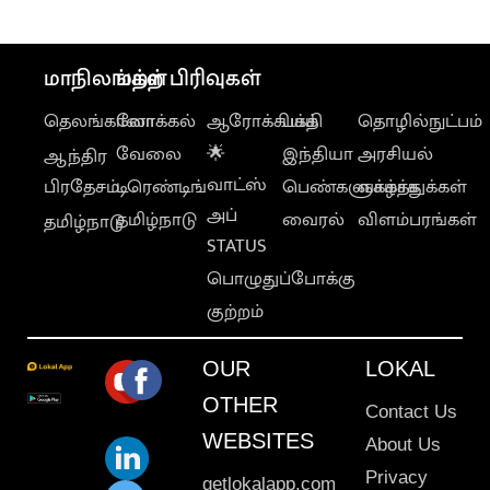
மாநிலங்கள்
மற்ற பிரிவுகள்
தெலங்கானா
லோக்கல்
ஆரோக்கியம்
பக்தி
தொழில்நுட்பம்
வேலை
🌟
இந்தியா
அரசியல்
ஆந்திர
வாட்ஸ்
பிரதேசம்
டிரெண்டிங்
பெண்களுக்காக
வாழ்த்துக்கள்
அப்
தமிழ்நாடு
வைரல்
விளம்பரங்கள்
தமிழ்நாடு
STATUS
பொழுதுப்போக்கு
குற்றம்
OUR
LOKAL
OTHER
Contact Us
WEBSITES
About Us
Privacy
getlokalapp.com