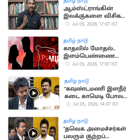
தமிழ் நாடு
ஆம்ஸ்ட்ராங்கின்
இலக்குகளை விசிக
வென்றெடுக்கும் -
Jul 05, 2026, 17:07 IST
அமைச்சர் வன்னியரசு
உறுதி
தமிழ் நாடு
காதலில் மோதல்..
இளம்பெண்ணை
கத்தியால் குத்திய
Jul 05, 2026, 17:07 IST
காதலன்
தமிழ் நாடு
"கவுண்டமணி இளநீர்
கடை காமெடி போல
தவெக உள்ளது”..
Jul 05, 2026, 14:07 IST
கலாய்த்த உதயநிதி
தமிழ் நாடு
"தவெக அமைச்சர்கள்
பலரும் குற்றப்