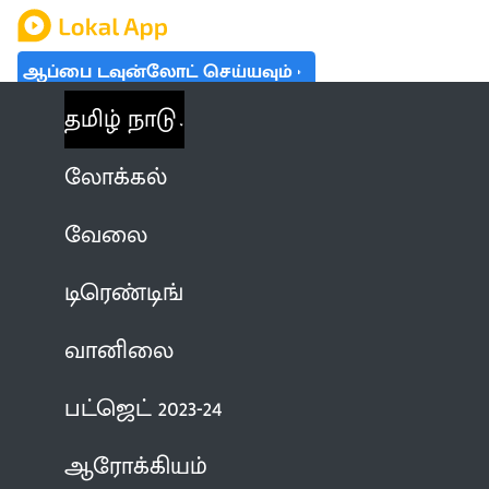
ஆப்பை டவுன்லோட் செய்யவும்
தமிழ் நாடு
லோக்கல்
வேலை
டிரெண்டிங்
வானிலை
பட்ஜெட் 2023-24
ஆரோக்கியம்