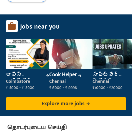
Jobs near you
ఆఫీస్
Cook Helper
సాఫ్ట్‌వేర్
అసిస్టెంట్
ట్రైనర్
Coimbatore
Chennai
Chennai
₹15000 - ₹18000
₹15000 - ₹19998
₹10000 - ₹20000
Explore more jobs
தொடர்புடைய செய்தி