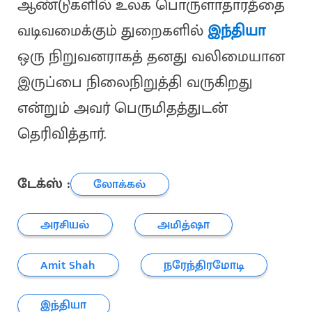
ஆண்டுகளில் உலக பொருளாதாரத்தை
வடிவமைக்கும் துறைகளில்
இந்தியா
ஒரு நிறுவனராகத் தனது வலிமையான
இருப்பை நிலைநிறுத்தி வருகிறது
என்றும் அவர் பெருமிதத்துடன்
தெரிவித்தார்.
டேக்ஸ் :
லோக்கல்
அரசியல்
அமித்ஷா
Amit Shah
நரேந்திரமோடி
இந்தியா