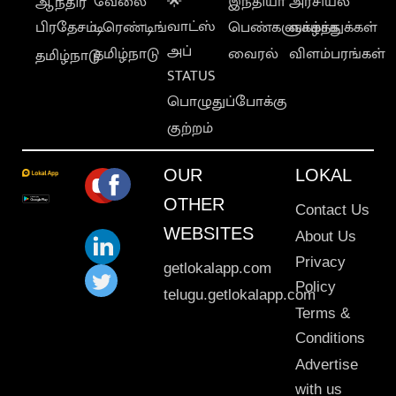
வேலை
🌟
இந்தியா
அரசியல்
ஆந்திர
வாட்ஸ்
பிரதேசம்
டிரெண்டிங்
பெண்களுக்காக
வாழ்த்துக்கள்
அப்
தமிழ்நாடு
வைரல்
விளம்பரங்கள்
தமிழ்நாடு
STATUS
பொழுதுப்போக்கு
குற்றம்
OUR
LOKAL
OTHER
Contact Us
WEBSITES
About Us
Privacy
getlokalapp.com
Policy
telugu.getlokalapp.com
Terms &
Conditions
Advertise
with us