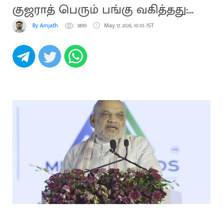
குஜராத் பெரும் பங்கு வகித்தது:
அமித்ஷா
By Amjath
3899
May 17, 2026, 10:05 IST