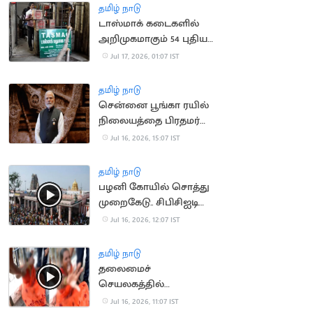
தமிழ் நாடு
டாஸ்மாக் கடைகளில்
அறிமுகமாகும் 54 புதிய
பிராண்ட் மது வகைகள்
Jul 17, 2026, 01:07 IST
தமிழ் நாடு
சென்னை பூங்கா ரயில்
நிலையத்தை பிரதமர்
மோடி நாளை திறந்து
Jul 16, 2026, 15:07 IST
வைக்கிறார்
தமிழ் நாடு
பழனி கோயில் சொத்து
முறைகேடு.. சிபிசிஐடி
விசாரணை
Jul 16, 2026, 12:07 IST
தமிழ் நாடு
தலைமைச்
செயலகத்தில்
தீக்குளிக்க முயன்ற
Jul 16, 2026, 11:07 IST