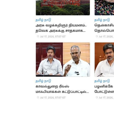
தமிழ் நாடு
தமிழ் நாடு
அரசு வழக்கறிஞர் நியமனம்..
தென்காசிய
தவெக அரசுக்கு சாதகமாக
தொல்பொர
நீதிபதி கருத்து
கண்டெடுப்
Jul 17, 2026, 07:07 IST
Jul 17, 2026,
ராஜ்மோகன
தமிழ் நாடு
தமிழ் நாடு
காவல்துறை ரீல்ஸ்
பழனிக்க
மாஃபியாக்கள் கட்டுப்பாட்டில்
போட்டுள்ள
உள்ளதா? - அப்பாவு கேள்வி
பரந்தாமன்
Jul 17, 2026, 07:07 IST
Jul 17, 2026,