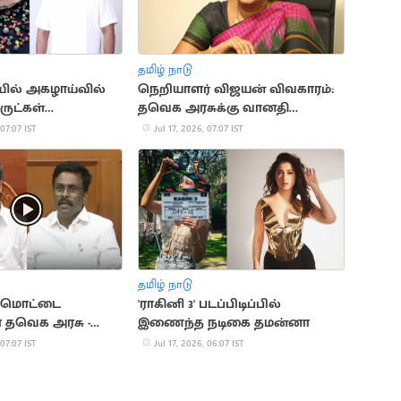
தமிழ் நாடு
ில் அகழாய்வில்
நெறியாளர் விஜயன் விவகாரம்:
ுட்கள்
தவெக அரசுக்கு வானதி
பு - அமைச்சர்
ஸ்ரீனிவாசன் கண்டனம்
 07:07 IST
Jul 17, 2026, 07:07 IST
் தகவல்
தமிழ் நாடு
ே மொட்டை
'ராகினி 3' படப்பிடிப்பில்
 தவெக அரசு -
இணைந்த நடிகை தமன்னா
 விமர்சனம்
 07:07 IST
Jul 17, 2026, 06:07 IST