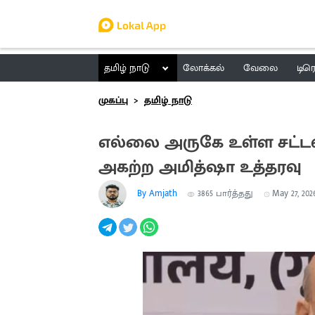
தமிழ் நாடு
லோக்கல்
வேலை
டிர
முகப்பு
தமிழ் நாடு
எல்லை அருகே உள்ள சட்ட
அகற்ற அமித்ஷா உத்தரவு
By Amjath
3865
பார்த்தது
May 27, 2026