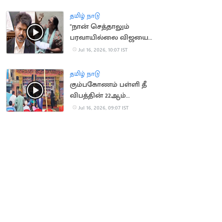
பெண்
தமிழ் நாடு
"நான் செத்தாலும்
பரவாயில்லை விஜயை
பாக்கணும்".. பெண்
Jul 16, 2026, 10:07 IST
போராட்டம்
தமிழ் நாடு
கும்பகோணம் பள்ளி தீ
விபத்தின் 22ஆம்
ஆண்டு நினைவு தினம்
Jul 16, 2026, 09:07 IST
அனுசரிப்பு