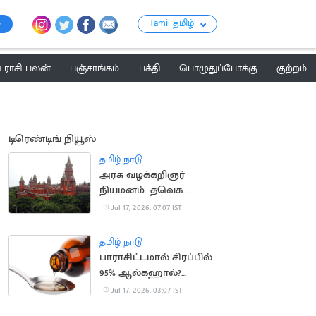
Tamil தமிழ்
ராசி பலன்
பஞ்சாங்கம்
பக்தி
பொழுதுப்போக்கு
குற்றம்
டிரெண்டிங் நியூஸ்
தமிழ் நாடு
அரசு வழக்கறிஞர்
நியமனம்.. தவெக
அரசுக்கு சாதகமாக
Jul 17, 2026, 07:07 IST
நீதிபதி கருத்து
தமிழ் நாடு
பாராசிட்டமால் சிரப்பில்
95% ஆல்கஹால்?
வதந்திக்கு முற்றுப்புள்ளி
Jul 17, 2026, 03:07 IST