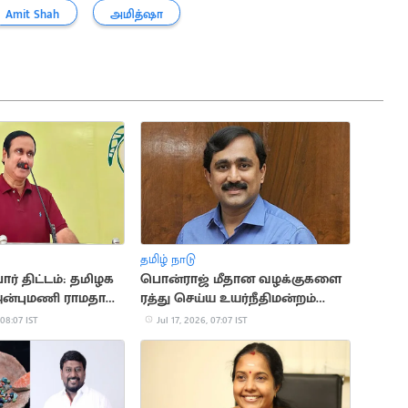
Amit Shah
அமித்ஷா
தமிழ் நாடு
ர் திட்டம்: தமிழக
பொன்ராஜ் மீதான வழக்குகளை
அன்புமணி ராமதாஸ்
ரத்து செய்ய உயர்நீதிமன்றம்
மறுப்பு
 08:07 IST
Jul 17, 2026, 07:07 IST