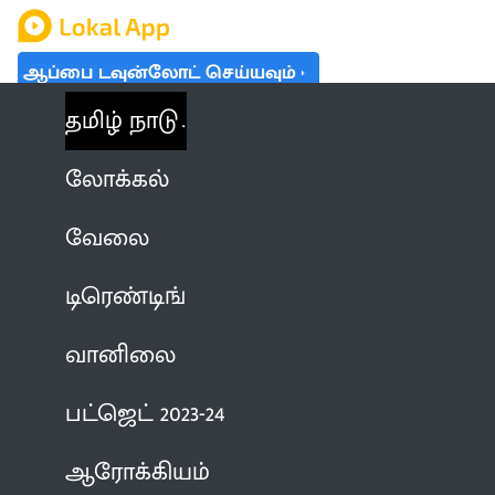
ஆப்பை டவுன்லோட் செய்யவும்
தமிழ் நாடு
லோக்கல்
வேலை
டிரெண்டிங்
வானிலை
பட்ஜெட் 2023-24
ஆரோக்கியம்