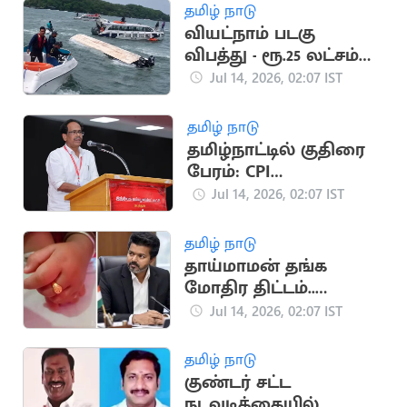
தமிழ் நாடு
வியட்நாம் படகு
விபத்து - ரூ.25 லட்சம்
நிவாரணம்
Jul 14, 2026, 02:07 IST
தமிழ் நாடு
தமிழ்நாட்டில் குதிரை
பேரம்: CPI
மு.வீரபாண்டியன்
Jul 14, 2026, 02:07 IST
குற்றச்சாட்டு
தமிழ் நாடு
தாய்மாமன் தங்க
மோதிர திட்டம்..
ஒப்பந்த அறிவிப்பு
Jul 14, 2026, 02:07 IST
வெளியீடு
தமிழ் நாடு
குண்டர் சட்ட
நடவடிக்கையில்