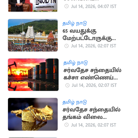
தொடங்கிவைத்தார்
Jul 14, 2026, 04:07 IST
முதலமைச்சர் விஜய்
தமிழ் நாடு
65 வயதுக்கு
மேற்பட்டோருக்கு
இலவச தரிசனம்:
Jul 14, 2026, 02:07 IST
திருப்பதியில் புதிய
திட்டம்
தமிழ் நாடு
சர்வதேச சந்தையில்
கச்சா எண்ணெய்
விலை ஒரே நாளில்
Jul 14, 2026, 02:07 IST
10% உயர்வு
தமிழ் நாடு
சர்வதேச சந்தையில்
தங்கம் விலை
கணிசமாக குறைவு
Jul 14, 2026, 02:07 IST