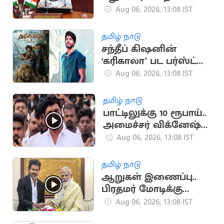
விவகாரம்.. அனைத்து
Aug 06, 2026, 13:08 IST
MP-க்களுக்கும் CM
விஜய் அழைப்பு
தமிழ் நாடு
சந்தீப் கிஷனின்
‘கரிகாலா’ பட பர்ஸ்ட்
லுக் வெளியீடு
Aug 06, 2026, 13:08 IST
தமிழ் நாடு
பாட்டிலுக்கு 10 ரூபாய்..
அமைச்சர் விக்னேஷ்
விளக்கம்
Aug 06, 2026, 13:08 IST
தமிழ் நாடு
ஆறுகள் இணைப்பு..
பிரதமர் மோடிக்கு
முதலமைச்சர் விஜய்
Aug 06, 2026, 13:08 IST
கடிதம்