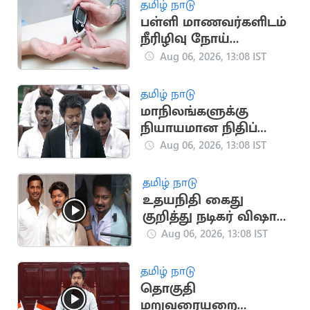
தமிழ் நாடு
பள்ளி மாணவர்களிடம்
நீரிழிவு நோய்
அறிகுறி அதிகரிப்பு:
Aug 06, 2026, 13:08 IST
அதிர்ச்சி தகவல்
தமிழ் நாடு
மாநிலங்களுக்கு
நியாயமான நிதிப்
பகிர்வு.. நாளை
Aug 06, 2026, 13:08 IST
சட்டப்பேரவையில்
தனித் தீர்மானம்
தமிழ் நாடு
உதயநிதி கைது
குறித்து நடிகர் விஷால்
கருத்து
Aug 06, 2026, 13:08 IST
தமிழ் நாடு
தொகுதி
மறுவரையறை