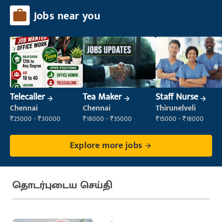
Jobs near you
Telecaller
Tea Maker
Staff Nurse
Chennai
Chennai
Thirunelveli
₹25000 - ₹30000
₹18000 - ₹35000
₹15000 - ₹18000
Explore more jobs
தொடர்புடைய செய்தி