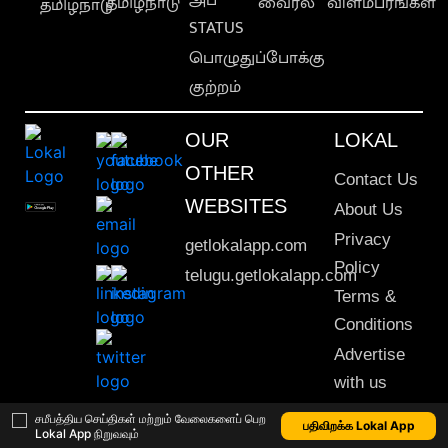
தமிழ்நாடு
வைரல்
விளம்பரங்கள்
தமிழ்நாடு
STATUS
பொழுதுப்போக்கு
குற்றம்
OUR
LOKAL
OTHER
Contact Us
WEBSITES
About Us
Privacy
getlokalapp.com
Policy
telugu.getlokalapp.com
Terms &
Conditions
Advertise
with us
Sitemap
சமீபத்திய செய்திகள் மற்றும் வேலைகளைப் பெற
பதிவிறக்க Lokal App
Lokal App நிறுவவும்
This material may not be published, transmitted, rewritten or redistributed. © 2020 Lokal App. All rights reserved.