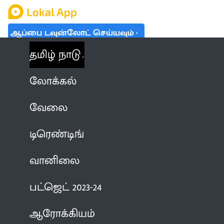
ஆப்பை டவுன்லோட் செய்யவும்
தமிழ் நாடு
லோக்கல்
வேலை
டிரெண்டிங்
வானிலை
பட்ஜெட் 2023-24
ஆரோக்கியம்