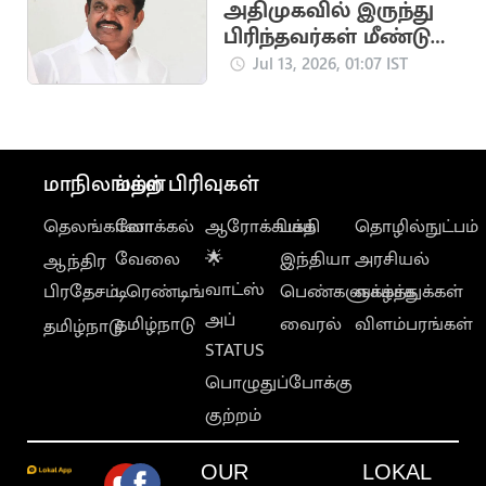
அதிமுகவில் இருந்து
பிரிந்தவர்கள் மீண்டும்
வரலாம் - பழனிசாமி
Jul 13, 2026, 01:07 IST
மாநிலங்கள்
மற்ற பிரிவுகள்
தெலங்கானா
லோக்கல்
ஆரோக்கியம்
பக்தி
தொழில்நுட்பம்
வேலை
🌟
இந்தியா
அரசியல்
ஆந்திர
வாட்ஸ்
பிரதேசம்
டிரெண்டிங்
பெண்களுக்காக
வாழ்த்துக்கள்
அப்
தமிழ்நாடு
வைரல்
விளம்பரங்கள்
தமிழ்நாடு
STATUS
பொழுதுப்போக்கு
குற்றம்
OUR
LOKAL