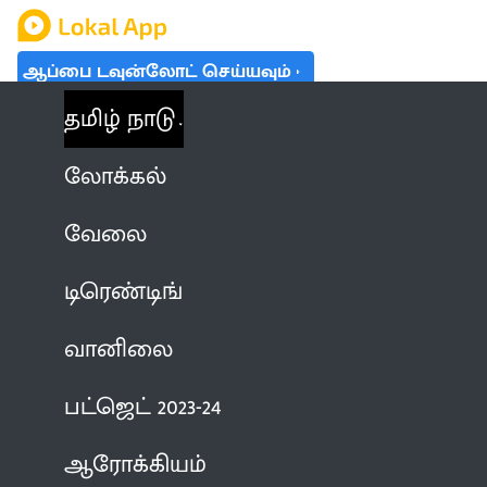
ஆப்பை டவுன்லோட் செய்யவும்
தமிழ் நாடு
லோக்கல்
வேலை
டிரெண்டிங்
வானிலை
பட்ஜெட் 2023-24
ஆரோக்கியம்