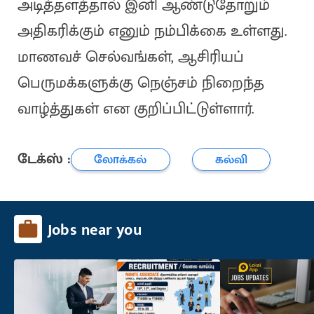
அடித்தளத்தால் இனி ஆண்டுதோறும்
அதிகரிக்கும் எனும் நம்பிக்கை உள்ளது.
மாணவச் செல்வங்கள், ஆசிரியப்
பெருமக்களுக்கு நெஞ்சம் நிறைந்த
வாழ்த்துகள் என குறிப்பிட்டுள்ளார்.
டேக்ஸ் :
லோக்கல்
கல்வி
Jobs near you