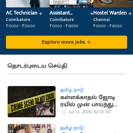
AC Technician
Assistant
Hostel Warden
Manager
Coimbatore
Coimbatore
Chennai
₹15000 - ₹25000
₹15000 - ₹18000
₹15000 - ₹18000
Explore more jobs
தொடர்புடைய செய்தி
தமிழ் நாடு
கள்ளக்காதல் ஜோடி
ரயில் முன் பாய்ந்து
தற்கொலை: சோகம்
Jul 13, 2026, 02:07 IST
தமிழ் நாடு