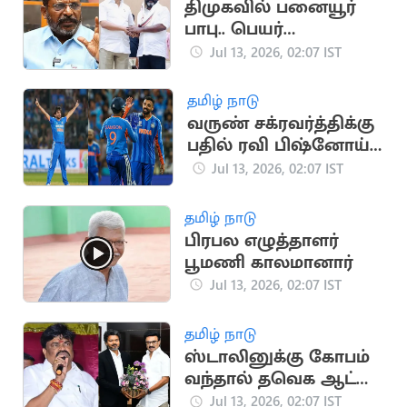
திமுகவில் பனையூர்
பாபு.. பெயர்
குறிப்பிடாமல் திருமா
Jul 13, 2026, 02:07 IST
விமர்சனம்
தமிழ் நாடு
வருண் சக்ரவர்த்திக்கு
பதில் ரவி பிஷ்னோய்:
ஜிம்பாப்வே டி20
Jul 13, 2026, 02:07 IST
தொடரில் மாற்றம்
தமிழ் நாடு
பிரபல எழுத்தாளர்
பூமணி காலமானார்
Jul 13, 2026, 02:07 IST
தமிழ் நாடு
ஸ்டாலினுக்கு கோபம்
வந்தால் தவெக ஆட்சி
இருக்காது.. ராஜேந்திர
Jul 13, 2026, 02:07 IST