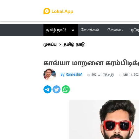
தமிழ் நாடு
லோக்கல்
வேலை
டிர
முகப்பு
தமிழ் நாடு
காவ்யா மாறனை கரம்பிடிக்க
By RameshM
562
பார்த்தது
Jun 11, 202