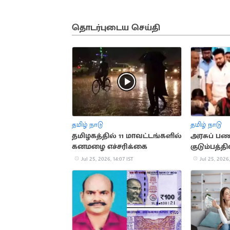
தொடர்புடைய செய்தி
தமிழ் நாடு
தமிழ் நாடு
தமிழகத்தில் 11 மாவட்டங்களில்
அரசுப் பண
கனமழை எச்சரிக்கை
குடும்பத்த
தவெக அமைச
Jul 25, 2026, 14:07 IST
Jul 25, 2026,