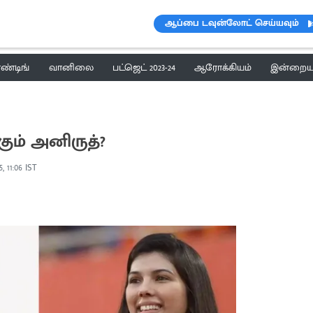
ஆப்பை டவுன்லோட் செய்யவும்
ெண்டிங்
வானிலை
பட்ஜெட் 2023-24
ஆரோக்கியம்
இன்றைய 
ும் அனிருத்?
5, 11:06 IST