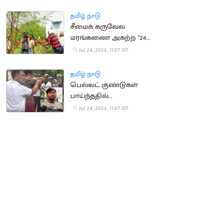
குடியரசு தலைவர்
அழைப்பு
தமிழ் நாடு
சீமைக் கருவேல
மரங்கணை அகற்ற "24
மணி நேரத்தில்
Jul 24, 2026, 11:07 IST
அனுமதி"
தமிழ் நாடு
பெல்லட் குண்டுகள்
பாய்ந்ததில்
இளைஞருக்கு கண்
Jul 24, 2026, 11:07 IST
பார்வை பாதிப்பு