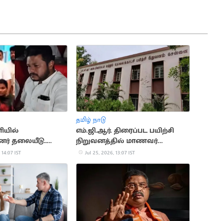
தமிழ் நாடு
ியில்
எம்.ஜி.ஆர். திரைப்பட பயிற்சி
ினர் தலையீடு..
நிறுவனத்தில் மாணவர்
்சருக்கு சிக்கல்
சேர்க்கை
 14:07 IST
Jul 25, 2026, 13:07 IST