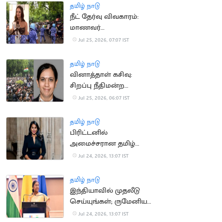
தமிழ் நாடு
நீட் தேர்வு விவகாரம்:
மாணவர்
போராட்டத்திற்கு 'மிஸ்
Jul 25, 2026, 07:07 IST
யுனிவர்ஸ் இந்தியா'
ஆதரவு
தமிழ் நாடு
வினாத்தாள் கசிவு:
சிறப்பு நீதிமன்ற
நீதிபதியாக அனு
Jul 25, 2026, 06:07 IST
குரோவர் பொறுப்பேற்பு
தமிழ் நாடு
பிரிட்டனில்
அமைச்சரான தமிழ்
வம்சாவளி பெண்
Jul 24, 2026, 13:07 IST
தமிழ் நாடு
இந்தியாவில் முதலீடு
செய்யுங்கள்; ருமேனிய
நிறுவனங்களுக்கு
Jul 24, 2026, 13:07 IST