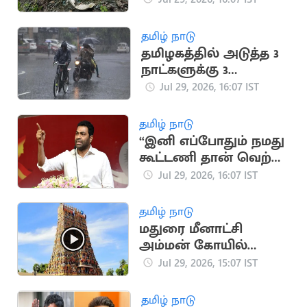
உள்பட 5 பேர் பலி
தமிழ் நாடு
தமிழகத்தில் அடுத்த 3
நாட்களுக்கு 3
மாவட்டங்களில்
Jul 29, 2026, 16:07 IST
கனமழைக்கு வாய்ப்பு
தமிழ் நாடு
“இனி எப்போதும் நமது
கூட்டணி தான் வெற்றி
பெறும்”.. அமைச்சர்
Jul 29, 2026, 16:07 IST
ஆதவ் அர்ஜுனா
தமிழ் நாடு
மதுரை மீனாட்சி
அம்மன் கோயில்
நிலமோசடி.. 19 பேர்
Jul 29, 2026, 15:07 IST
மீது வழக்கு
தமிழ் நாடு