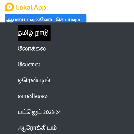
ஆப்பை டவுன்லோட் செய்யவும்
தமிழ் நாடு
லோக்கல்
வேலை
டிரெண்டிங்
வானிலை
பட்ஜெட் 2023-24
ஆரோக்கியம்