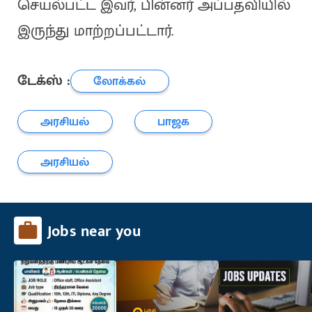
செயல்பட்ட இவர், பின்னர் அப்பதவியில்
இருந்து மாற்றப்பட்டார்.
டேக்ஸ் :
லோக்கல்
அரசியல்
பாஜக
அரசியல்
Jobs near you