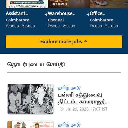
Assistant
Warehouse
Office
Manager
Supervisor
Administrator
Coimbatore
Chennai
Coimbatore
(Warehouse &
₹20000 - ₹35000
₹15000 - ₹15000
₹16000 - ₹35000
Fulfillment)
Explore more jobs
தொடர்புடைய செய்தி
தமிழ் நாடு
பள்ளி சத்துணவு
திட்டம்.. காமராஜர்
தொடங்கி
Jul 29, 2026, 17:07 IST
மு.க.ஸ்டாலின் வரை
வளர்ந்த வரலாறு
தமிழ் நாடு