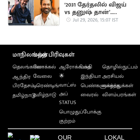
‘2031 தேர்தலில் விஜய்
vs தனுஷ் தான்’..
விஜயின் ஜோதிடர்
Jul 29, 2026, 15:07 IST
கணிப்பு
மாநிலங்கள்
மற்ற பிரிவுகள்
தெலங்கானா
லோக்கல்
ஆரோக்கியம்
பக்தி
தொழில்நுட்பம்
வேலை
🌟
இந்தியா
அரசியல்
ஆந்திர
வாட்ஸ்
பிரதேசம்
டிரெண்டிங்
பெண்களுக்காக
வாழ்த்துக்கள்
அப்
தமிழ்நாடு
வைரல்
விளம்பரங்கள்
தமிழ்நாடு
STATUS
பொழுதுப்போக்கு
குற்றம்
OUR
LOKAL